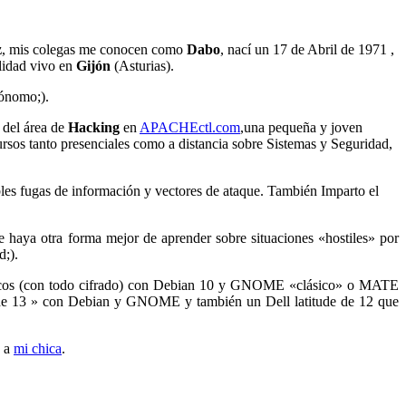
z
, mis colegas me conocen como
Dabo
, nací un 17 de Abril de 1971 ,
alidad vivo en
Gijón
(Asturias).
tónomo;).
 del área de
Hacking
en
APACHEctl.com
,una pequeña y joven
rsos tanto presenciales como a distancia sobre Sistemas y Seguridad,
bles fugas de información y vectores de ataque. También Imparto el
e haya otra forma mejor de aprender sobre situaciones «hostiles» por
d;).
icos (con todo cifrado) con Debian 10 y GNOME «clásico» o MATE
i5 de 13 » con Debian y GNOME y también un Dell latitude de 12 que
o a
mi chica
.