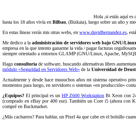
Hola ,si estás aquí es
hasta los 18 años vivía en
Bilbao
, (Bizkaia), luego sobre un año y me
En estas líneas verás mis otras webs, en
www.davidhernandez.es
, est
Me dedico a la
administración de servidores web bajo GNU/Linu
empresa en la que intento ganarme la vida / pagar facturas orgullosa
siempre orientado a entornos GLAMP (GNU/Linux, Apache, MySQL
Hago
consultoría
de software, buscando alternativas libres aumentan
módulo «Seguridad en Servidores Web»
de la
Universidad de Deust
Actualmente y desde hace muuuchos años mi sistema operativo prin
momentos para luego, en servidores o sistemas «en producción» contar
¿Equipos?
El principal es un
HP Z600 Workstation
Bi Xeon con 24
(comprado en eBay por 400 eur). También un Core i5 (ahora con Kal
compré en Backmarket.
¿Más cacharros? Para hablar, un Pixel 4a que cabe en el bolsillo cua