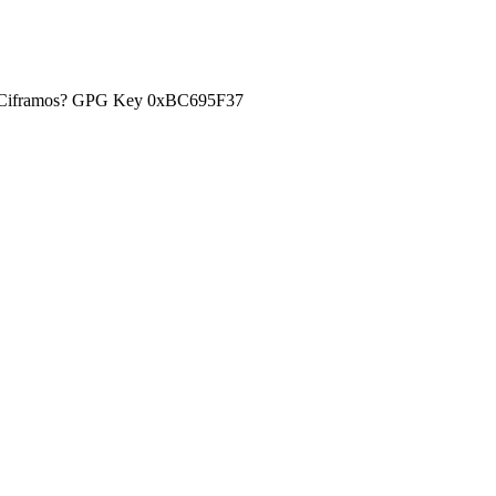
) ¿Ciframos? GPG Key 0xBC695F37