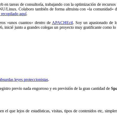
eb en tareas de consultoría, trabajando con la optimización de recursos
NU/Linux. Colaboro también de forma altruista con «la comunidad» d
 recopilado aquí
.
eros «unos cuantos» dentro de
APACHEctl
. Soy un apasionado de lo
006, inicié junto a grandes colegas un proyecto muy gratificante como lo
bsurdas leyes proteccionistas
.
registro previo nada engorroso y en previsión de la gran cantidad de
Sp
en el que lejos de estadísticas, visitas, tipos de contenidos etc, simp