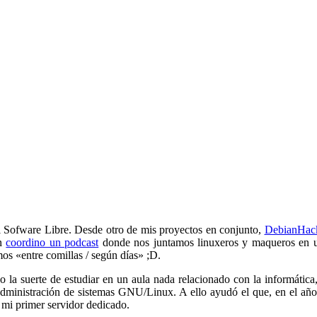
l Sofware Libre. Desde otro de mis proyectos en conjunto,
DebianHac
én
coordino un podcast
donde nos juntamos linuxeros y maqueros en u
os «entre comillas / según días» ;D.
 la suerte de estudiar en un aula nada relacionado con la informática
a administración de sistemas GNU/Linux. A ello ayudó el que, en el a
 mi primer servidor dedicado.