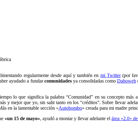
ábrica
y alimentando regularmente desde aquí y también en
mi Twitter
(por fav
haber ayudado a fundar
comunidades
ya consolidadas como
Daboweb
tiempo lo que significa la palabra “Comunidad” en su concepto más au
 más y mejor que yo, sin salir tanto en los “créditos”. Sobre llevar ad
ás en la lamentable sección «
Autobombo
» creada para mi madre princ
ue
«un 15 de mayo»
, ayudó a montar y llevar adelante el
área «2.0» d