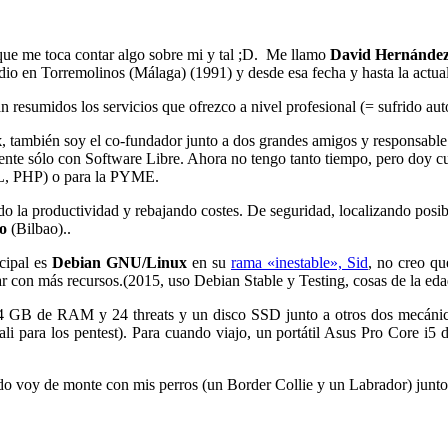
 que me toca contar algo sobre mi y tal ;D. Me llamo
David Hernánde
dio en Torremolinos (Málaga) (1991) y desde esa fecha y hasta la actu
án resumidos los servicios que ofrezco a nivel profesional (= sufrido au
x
, también soy el co-fundador junto a dos grandes amigos y responsable
mente sólo con Software Libre. Ahora no tengo tanto tiempo, pero doy cu
, PHP) o para la PYME.
do la productividad y rebajando costes. De seguridad, localizando posi
o
(Bilbao)..
cipal es
Debian GNU/Linux
en su
rama «inestable», Sid
, no creo qu
 con más recursos.(2015, uso Debian Stable y Testing, cosas de la eda
 GB de RAM y 24 threats y un disco SSD junto a otros dos mecán
i para los pentest). Para cuando viajo, un portátil Asus Pro Core 
ndo voy de monte con mis perros (un Border Collie y un Labrador) junt