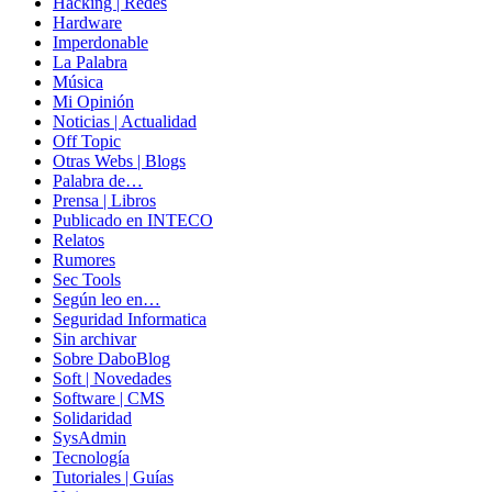
Hacking | Redes
Hardware
Imperdonable
La Palabra
Música
Mi Opinión
Noticias | Actualidad
Off Topic
Otras Webs | Blogs
Palabra de…
Prensa | Libros
Publicado en INTECO
Relatos
Rumores
Sec Tools
Según leo en…
Seguridad Informatica
Sin archivar
Sobre DaboBlog
Soft | Novedades
Software | CMS
Solidaridad
SysAdmin
Tecnología
Tutoriales | Guías