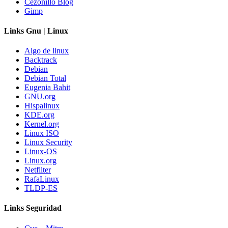
Cezonillo Blog
Gimp
Links Gnu | Linux
Algo de linux
Backtrack
Debian
Debian Total
Eugenia Bahit
GNU.org
Hispalinux
KDE.org
Kernel.org
Linux ISO
Linux Security
Linux-OS
Linux.org
Netfilter
RafaLinux
TLDP-ES
Links Seguridad