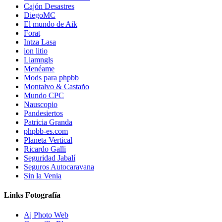
Cajón Desastres
DiegoMC
El mundo de Aik
Forat
Intza Lasa
ion litio
Liamngls
Menéame
Mods para phpbb
Montalvo & Castaño
Mundo CPC
Nauscopio
Pandesiertos
Patricia Granda
phpbb-es.com
Planeta Vertical
Ricardo Galli
Seguridad Jabalí
Seguros Autocaravana
Sin la Venia
Links Fotografía
Aj Photo Web