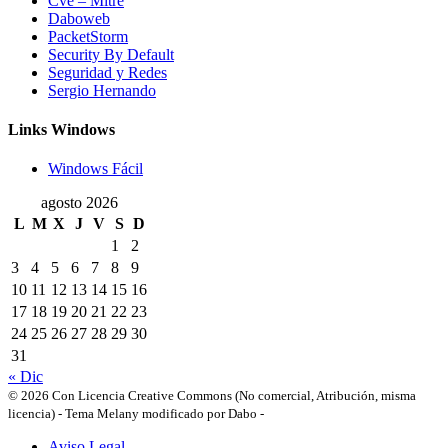
Cve – Mitre
Daboweb
PacketStorm
Security By Default
Seguridad y Redes
Sergio Hernando
Links Windows
Windows Fácil
agosto 2026
L
M
X
J
V
S
D
1
2
3
4
5
6
7
8
9
10
11
12
13
14
15
16
17
18
19
20
21
22
23
24
25
26
27
28
29
30
31
« Dic
© 2026 Con Licencia Creative Commons (No comercial, Atribución, misma
licencia)
-
Tema Melany modificado por Dabo
-
Aviso Legal