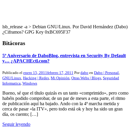
lsb_release -a > Debian GNU/Linux. Por David Hernández (Dabo)
¿Ciframos? GPG Key 0xBC695F37
Bitácoras
5º Aniversario de DaboBlog, entrevista en Security By Default
y… ¿APACHEctl.com?
Publicado el
enero 15, 2011
febrero 17, 2011
Por
dabo
en
Dabo | Personal
,
GNU/Linux
,
Hacking | Redes
,
Mi Opinión
,
Otras Webs | Blogs
,
Seguridad
Informatica
,
Windows
Bueno, sé que el título quizás es un tanto «comprimido», pero como
habéis podido comprobar, de un par de meses a esta parte, el ritmo
de publicación aquí ha bajado. Ando con la 4ª marcha metida y
cerca de pasar «la ITV», pero todo está ok y hoy ha sido un gran
día, os cuento; […]
Seguir leyendo