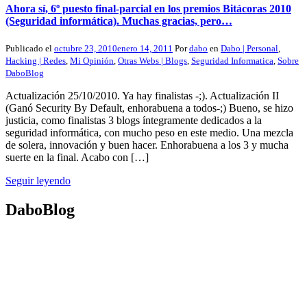
Ahora sí, 6º puesto final-parcial en los premios Bitácoras 2010
(Seguridad informática). Muchas gracias, pero…
Publicado el
octubre 23, 2010
enero 14, 2011
Por
dabo
en
Dabo | Personal
,
Hacking | Redes
,
Mi Opinión
,
Otras Webs | Blogs
,
Seguridad Informatica
,
Sobre
DaboBlog
Actualización 25/10/2010. Ya hay finalistas -;). Actualización II
(Ganó Security By Default, enhorabuena a todos-;) Bueno, se hizo
justicia, como finalistas 3 blogs íntegramente dedicados a la
seguridad informática, con mucho peso en este medio. Una mezcla
de solera, innovación y buen hacer. Enhorabuena a los 3 y mucha
suerte en la final. Acabo con […]
Seguir leyendo
DaboBlog