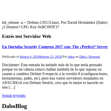
lsb_release -a > Debian GNU/Linux. Por David Hernández (Dabo)
¿Ciframos? GPG Key 0xBC695F37
Estrés test Servidor Web
En Qurtuba Security Congress 2017 con: The ¿Perfect? Server
Publicado el
febrero 4, 2018
febrero 15, 2018
Por
dabo
en
Dabo | Personal
Disclaimer: Esta entrada ha tardado más de lo que tenía pensado
porque en mi cabeza estuvo hablar también de lo que supone en
cuanto a cambios Debian 9 respecto a la versión 8 (configuraciones,
herramientas, paths, etc), pero tras varios servidores instalados en
APACHEctl con Debian Stretch, creo que lo mejor es hacerlo en
una […]
Seguir leyendo
DaboBlog