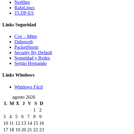
Netfilter
RafaLinux
TLDP-ES
Links Seguridad
Cve – Mitre
Daboweb
PacketStorm
Security By Default
Seguridad y Redes
Sergio Hernando
Links Windows
Windows Fácil
agosto 2026
L
M
X
J
V
S
D
1
2
3
4
5
6
7
8
9
10
11
12
13
14
15
16
17
18
19
20
21
22
23