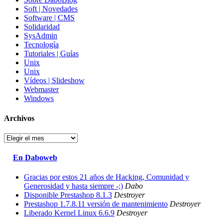
Soft | Novedades
Software | CMS
Solidaridad
SysAdmin
Tecnología
Tutoriales | Guías
Unix
Unix
Vídeos | Slideshow
Webmaster
Windows
Archivos
Archivos
En Daboweb
Gracias por estos 21 años de Hacking, Comunidad y
Generosidad y hasta siempre -;)
Dabo
Disponible Prestashop 8.1.3
Destroyer
Prestashop 1.7.8.11 versión de mantenimiento
Destroyer
Liberado Kernel Linux 6.6.9
Destroyer