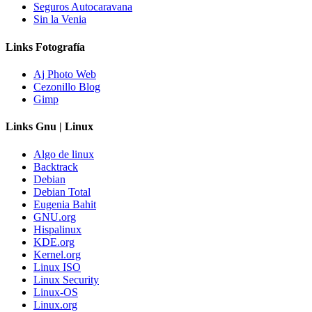
Seguros Autocaravana
Sin la Venia
Links Fotografía
Aj Photo Web
Cezonillo Blog
Gimp
Links Gnu | Linux
Algo de linux
Backtrack
Debian
Debian Total
Eugenia Bahit
GNU.org
Hispalinux
KDE.org
Kernel.org
Linux ISO
Linux Security
Linux-OS
Linux.org