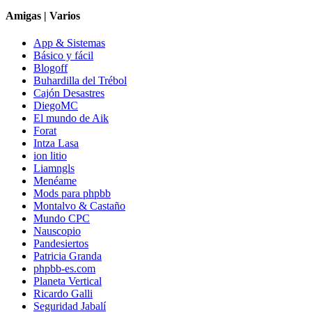
Amigas | Varios
App & Sistemas
Básico y fácil
Blogoff
Buhardilla del Trébol
Cajón Desastres
DiegoMC
El mundo de Aik
Forat
Intza Lasa
ion litio
Liamngls
Menéame
Mods para phpbb
Montalvo & Castaño
Mundo CPC
Nauscopio
Pandesiertos
Patricia Granda
phpbb-es.com
Planeta Vertical
Ricardo Galli
Seguridad Jabalí