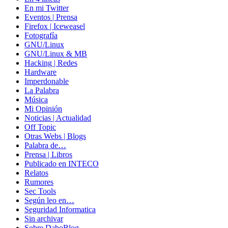
En mi Twitter
Eventos | Prensa
Firefox | Iceweasel
Fotografía
GNU/Linux
GNU/Linux & MB
Hacking | Redes
Hardware
Imperdonable
La Palabra
Música
Mi Opinión
Noticias | Actualidad
Off Topic
Otras Webs | Blogs
Palabra de…
Prensa | Libros
Publicado en INTECO
Relatos
Rumores
Sec Tools
Según leo en…
Seguridad Informatica
Sin archivar
Sobre DaboBlog