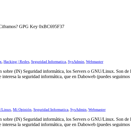
) ¿Ciframos? GPG Key 0xBC695F37
x
,
Hacking | Redes
,
Seguridad Informatica
,
SysAdmin
,
Webmaster
n sobre (IN) Seguridad informática, los Servers o GNU/Linux. Son de l
e interesa la seguridad informática, que en Daboweb (puedes seguirnos
/Linux
,
Mi Opinión
,
Seguridad Informatica
,
SysAdmin
,
Webmaster
n sobre (IN) Seguridad informática, los Servers o GNU/Linux. Son de l
e interesa la seguridad informática, que en Daboweb (puedes seguirnos