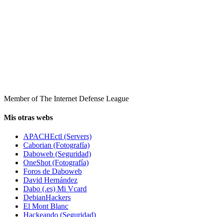
Member of The Internet Defense League
Mis otras webs
APACHEctl (Servers)
Caborian (Fotografía)
Daboweb (Seguridad)
OneShot (Fotografía)
Foros de Daboweb
David Hernández
Dabo (.es) Mi Vcard
DebianHackers
El Mont Blanc
Hackeando (Seguridad)