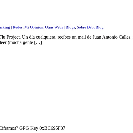
cking | Redes
,
Mi Opinión
,
Otras Webs | Blogs
,
Sobre DaboBlog
u Project. Un día cualquiera, recibes un mail de Juan Antonio Calles, (
a leer (mucha gente […]
) ¿Ciframos? GPG Key 0xBC695F37