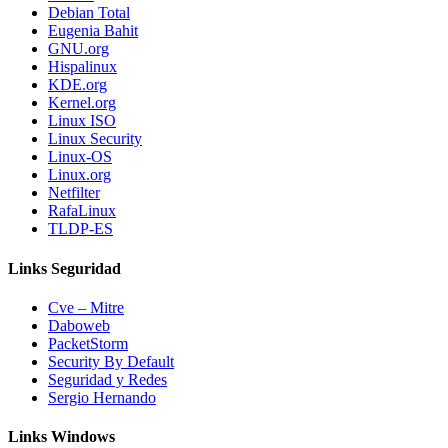
Debian Total
Eugenia Bahit
GNU.org
Hispalinux
KDE.org
Kernel.org
Linux ISO
Linux Security
Linux-OS
Linux.org
Netfilter
RafaLinux
TLDP-ES
Links Seguridad
Cve – Mitre
Daboweb
PacketStorm
Security By Default
Seguridad y Redes
Sergio Hernando
Links Windows