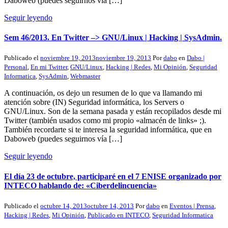
Daboweb (puedes seguirnos vía […]
Seguir leyendo
Sem 46/2013. En Twitter –> GNU/Linux | Hacking | SysAdmin.
Publicado el
noviembre 19, 2013
noviembre 19, 2013
Por
dabo
en
Dabo |
Personal
,
En mi Twitter
,
GNU/Linux
,
Hacking | Redes
,
Mi Opinión
,
Seguridad
Informatica
,
SysAdmin
,
Webmaster
A continuación, os dejo un resumen de lo que va llamando mi
atención sobre (IN) Seguridad informática, los Servers o
GNU/Linux. Son de la semana pasada y están recopilados desde mi
Twitter (también usados como mi propio «almacén de links» ;).
También recordarte si te interesa la seguridad informática, que en
Daboweb (puedes seguirnos vía […]
Seguir leyendo
El día 23 de octubre, participaré en el 7 ENISE organizado por
INTECO hablando de: «Ciberdelincuencia»
Publicado el
octubre 14, 2013
octubre 14, 2013
Por
dabo
en
Eventos | Prensa
,
Hacking | Redes
,
Mi Opinión
,
Publicado en INTECO
,
Seguridad Informatica