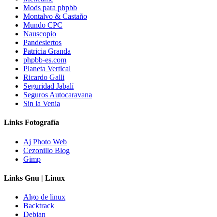
Mods para phpbb
Montalvo & Castaño
Mundo CPC
Nauscopio
Pandesiertos
Patricia Granda
phpbb-es.com
Planeta Vertical
Ricardo Galli
Seguridad Jabalí
Seguros Autocaravana
Sin la Venia
Links Fotografía
Aj Photo Web
Cezonillo Blog
Gimp
Links Gnu | Linux
Algo de linux
Backtrack
Debian