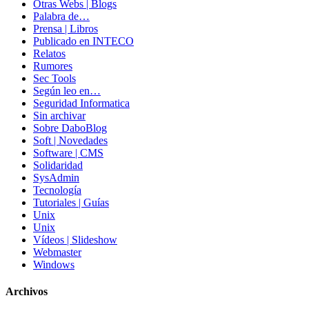
Otras Webs | Blogs
Palabra de…
Prensa | Libros
Publicado en INTECO
Relatos
Rumores
Sec Tools
Según leo en…
Seguridad Informatica
Sin archivar
Sobre DaboBlog
Soft | Novedades
Software | CMS
Solidaridad
SysAdmin
Tecnología
Tutoriales | Guías
Unix
Unix
Vídeos | Slideshow
Webmaster
Windows
Archivos