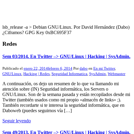
lsb_release -a > Debian GNU/Linux. Por David Hernández (Dabo)
¿Ciframos? GPG Key 0xBC695F37
Redes
Sem 03/2014. En Twitter –> GNU/Linux | Hacking | SysAdmin.
Publicado el
enero 22, 2014
febrero 6, 2014
Por
dabo
en
En mi Twitter
,
GNU/Linux
,
Hacking | Redes
,
Seguridad Informatica
,
SysAdmin
,
Webmaster
A continuación, os dejo un resumen de lo que va llamando mi
atención sobre (IN) Seguridad informática, los Servers o
GNU/Linux. Son de la semana pasada y están recopilados desde mi
Twitter (también usados como mi propio «almacén de links» ;).
También recordarte si te interesa la seguridad informática, que en
Daboweb (puedes seguirnos vía […]
Seguir leyendo
Sem 49/2013. En Twitter –> GNU/Linux | Hacking | SysAdmin.