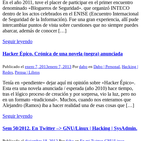
En el año 2011, tuve el placer de participar en el primer encuentro
denominado «Blogueros de Seguridad». que organizó INTECO
dentro de los actos celebrados en el ENISE (Encuentro Internacional
de Seguridad de la Información). Fue una gran experiencia, allí pude
intercambiar puntos de vista sobre cuestiones que no siempre puedes
abarcar, además de conocer […]
Seguir leyendo
Hacker Épico. Crónica de una novela (negra) anunciada
Publicado el
enero 7, 2013
enero 7, 2013
Por
dabo
en
Dabo | Personal
,
Hacking |
Redes
,
Prensa | Libros
Tenía en «pendiente» dejar aquí mi opinión sobre «Hacker Épico».
Esta era una novela anunciada / esperada (año 2010) hace tiempo,
tras el lógico proceso de creación y por sorpresa, vio la luz, pero no
en un formato «tradicional». Muchos, cuando nos enteramos que
Alejandro (Ramos) iba a hacer realidad una de esas cosas que […]
Seguir leyendo
Sem 50/2012. En Twitter –> GNU/Linux | Hacking | SysAdmin.
Publicado el
diciembre 18, 2012
Por
dabo
en
En mi Twitter
,
GNU/Linux
,