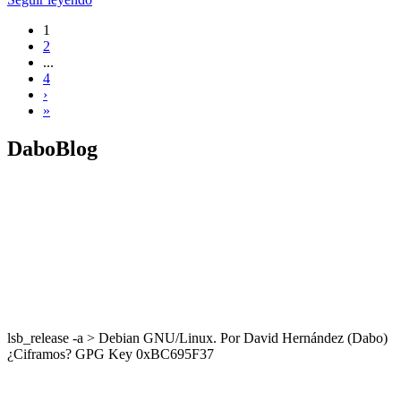
1
2
...
4
›
»
DaboBlog
lsb_release -a > Debian GNU/Linux. Por David Hernández (Dabo)
¿Ciframos? GPG Key 0xBC695F37