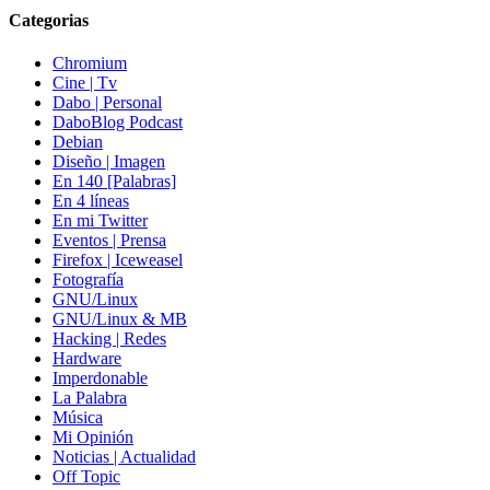
Categorias
Chromium
Cine | Tv
Dabo | Personal
DaboBlog Podcast
Debian
Diseño | Imagen
En 140 [Palabras]
En 4 líneas
En mi Twitter
Eventos | Prensa
Firefox | Iceweasel
Fotografía
GNU/Linux
GNU/Linux & MB
Hacking | Redes
Hardware
Imperdonable
La Palabra
Música
Mi Opinión
Noticias | Actualidad
Off Topic