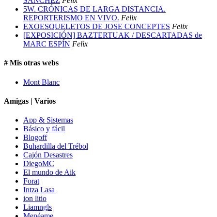
SÁNCHEZ
Felix
5W. CRÓNICAS DE LARGA DISTANCIA.
REPORTERISMO EN VIVO.
Felix
EXOESQUELETOS DE JOSE CONCEPTES
Felix
[EXPOSICIÓN] BAZTERTUAK / DESCARTADAS de
MARC ESPÍN
Felix
# Mis otras webs
Mont Blanc
Amigas | Varios
App & Sistemas
Básico y fácil
Blogoff
Buhardilla del Trébol
Cajón Desastres
DiegoMC
El mundo de Aik
Forat
Intza Lasa
ion litio
Liamngls
Menéame