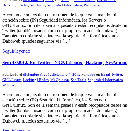
Hacking | Redes
,
Sec Tools
,
Seguridad Informatica
,
Webmaster
A continuación, os dejo un resumen de lo que va llamando mi
atención sobre (IN) Seguridad informática, los Servers o
GNU/Linux. Son de la semana pasada y están recopilados desde mi
Twitter (también usados como mi propio «almacén de links» ;).
También recordarte si te interesa la seguridad informática, que en
Daboweb (puedes seguirnos vía […]
Seguir leyendo
Sem 48/2012. En Twitter –> GNU/Linux | Hacking | SysAdmin.
Publicado el
diciembre 3, 2012
diciembre 4, 2012
Por
dabo
en
En mi Twitter
,
GNU/Linux
,
Hacking | Redes
,
Mi Opinión
,
Sec Tools
,
Seguridad Informatica
,
Webmaster
A continuación, os dejo un resumen de lo que va llamando mi
atención sobre (IN) Seguridad informática, los Servers o
GNU/Linux. Son de la semana pasada y están recopilados desde mi
Twitter (también usados como mi propio «almacén de links» ;).
También recordarte si te interesa la seguridad informática, que en
Daboweb (puedes seguirnos vía […]
Seguir leyendo