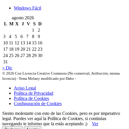
Windows Fácil
agosto 2026
L
M
X
J
V
S
D
1
2
3
4
5
6
7
8
9
10
11
12
13
14
15
16
17
18
19
20
21
22
23
24
25
26
27
28
29
30
31
« Dic
© 2026 Con Licencia Creative Commons (No comercial, Atribución, misma
licencia)
-
Tema Melany modificado por Dabo
-
Aviso Legal
Política de Privacidad
Política de Cookies
Configuración de Cookies
Siento molestarte con esto de las Cookies, pero es por imperativo
legal. Puedes ver aquí la Política de Cookies, si continúas
navegando te informo que la estás aceptando ;)
Ver