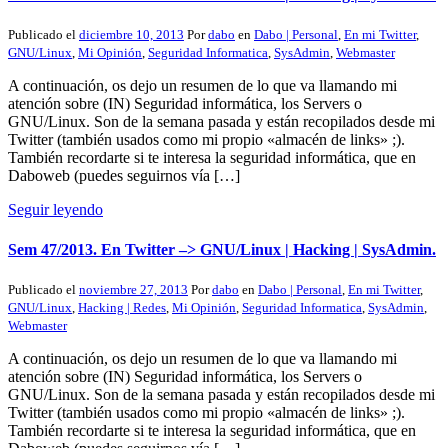
Publicado el
diciembre 10, 2013
Por
dabo
en
Dabo | Personal
,
En mi Twitter
,
GNU/Linux
,
Mi Opinión
,
Seguridad Informatica
,
SysAdmin
,
Webmaster
A continuación, os dejo un resumen de lo que va llamando mi
atención sobre (IN) Seguridad informática, los Servers o
GNU/Linux. Son de la semana pasada y están recopilados desde mi
Twitter (también usados como mi propio «almacén de links» ;).
También recordarte si te interesa la seguridad informática, que en
Daboweb (puedes seguirnos vía […]
Seguir leyendo
Sem 47/2013. En Twitter –> GNU/Linux | Hacking | SysAdmin.
Publicado el
noviembre 27, 2013
Por
dabo
en
Dabo | Personal
,
En mi Twitter
,
GNU/Linux
,
Hacking | Redes
,
Mi Opinión
,
Seguridad Informatica
,
SysAdmin
,
Webmaster
A continuación, os dejo un resumen de lo que va llamando mi
atención sobre (IN) Seguridad informática, los Servers o
GNU/Linux. Son de la semana pasada y están recopilados desde mi
Twitter (también usados como mi propio «almacén de links» ;).
También recordarte si te interesa la seguridad informática, que en