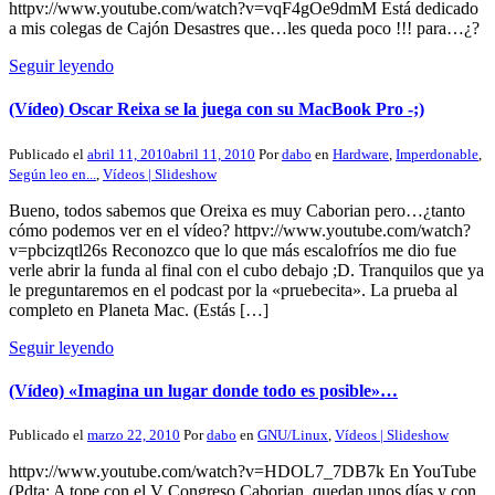
httpv://www.youtube.com/watch?v=vqF4gOe9dmM Está dedicado
a mis colegas de Cajón Desastres que…les queda poco !!! para…¿?
Seguir leyendo
(Vídeo) Oscar Reixa se la juega con su MacBook Pro -;)
Publicado el
abril 11, 2010
abril 11, 2010
Por
dabo
en
Hardware
,
Imperdonable
,
Según leo en...
,
Vídeos | Slideshow
Bueno, todos sabemos que Oreixa es muy Caborian pero…¿tanto
cómo podemos ver en el vídeo? httpv://www.youtube.com/watch?
v=pbcizqtl26s Reconozco que lo que más escalofríos me dio fue
verle abrir la funda al final con el cubo debajo ;D. Tranquilos que ya
le preguntaremos en el podcast por la «pruebecita». La prueba al
completo en Planeta Mac. (Estás […]
Seguir leyendo
(Vídeo) «Imagina un lugar donde todo es posible»…
Publicado el
marzo 22, 2010
Por
dabo
en
GNU/Linux
,
Vídeos | Slideshow
httpv://www.youtube.com/watch?v=HDOL7_7DB7k En YouTube
(Pdta; A tope con el V Congreso Caborian, quedan unos días y con