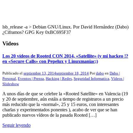
lsb_release -a > Debian GNU/Linux. Por David Hernández (Dabo)
¿Ciframos? GPG Key 0xBC695F37
Videos
Los 20 vídeos de Rooted CON 2014, «Satellite» (y mi hackeo !?
en «Secure Calls» con Pepelux y Linuxmaniac;)
Publicado el
septiembre 13, 2014
septiembre 18, 2014
Por
dabo
en
Dabo |
Personal
,
Eventos | Prensa
,
Hacking | Redes
,
Seguridad Informatica
,
Vídeos |
Slideshow
A unos días de que se celebre la «Rooted Satellite» en Valencia (19
y 20 de septiembre, aún estáis a tiempo de registraros a un precio
más reducido que la «normal», 25 y 15 euros, con interesantes
charlas y experimentados ponentes ), acabo de ver que se han
publicado nuevos vídeos de la pasada Rooted […]
Seguir leyendo