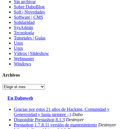
Sin archivar
Sobre DaboBlog
Soft | Novedades
Software | CMS
Solidaridad
SysAdmin
Tecnología
Tutoriales | Guías
Unix
Unix
Vídeos | Slideshow
Webmaster
Windows
Archivos
Archivos
En Daboweb
Gracias por estos 21 años de Hacking, Comunidad y
Generosidad y hasta siempre -;)
Dabo
Disponible Prestashop 8.1.3
Destroyer
Prestashop 1.7.8.11 versión de mantenimiento
Destroyer