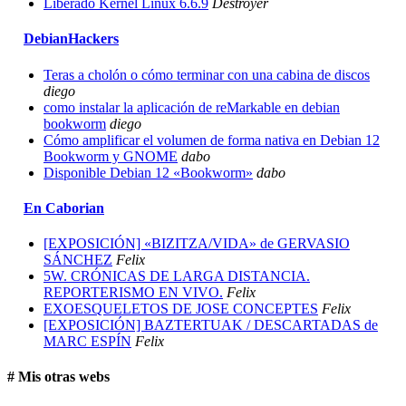
Liberado Kernel Linux 6.6.9
Destroyer
DebianHackers
Teras a cholón o cómo terminar con una cabina de discos
diego
como instalar la aplicación de reMarkable en debian
bookworm
diego
Cómo amplificar el volumen de forma nativa en Debian 12
Bookworm y GNOME
dabo
Disponible Debian 12 «Bookworm»
dabo
En Caborian
[EXPOSICIÓN] «BIZITZA/VIDA» de GERVASIO
SÁNCHEZ
Felix
5W. CRÓNICAS DE LARGA DISTANCIA.
REPORTERISMO EN VIVO.
Felix
EXOESQUELETOS DE JOSE CONCEPTES
Felix
[EXPOSICIÓN] BAZTERTUAK / DESCARTADAS de
MARC ESPÍN
Felix
# Mis otras webs