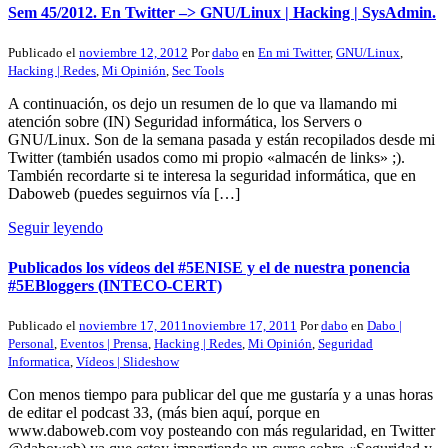
Sem 45/2012. En Twitter –> GNU/Linux | Hacking | SysAdmin.
Publicado el
noviembre 12, 2012
Por
dabo
en
En mi Twitter
,
GNU/Linux
,
Hacking | Redes
,
Mi Opinión
,
Sec Tools
A continuación, os dejo un resumen de lo que va llamando mi
atención sobre (IN) Seguridad informática, los Servers o
GNU/Linux. Son de la semana pasada y están recopilados desde mi
Twitter (también usados como mi propio «almacén de links» ;).
También recordarte si te interesa la seguridad informática, que en
Daboweb (puedes seguirnos vía […]
Seguir leyendo
Publicados los vídeos del #5ENISE y el de nuestra ponencia
#5EBloggers (INTECO-CERT)
Publicado el
noviembre 17, 2011
noviembre 17, 2011
Por
dabo
en
Dabo |
Personal
,
Eventos | Prensa
,
Hacking | Redes
,
Mi Opinión
,
Seguridad
Informatica
,
Vídeos | Slideshow
Con menos tiempo para publicar del que me gustaría y a unas horas
de editar el podcast 33, (más bien aquí, porque en
www.daboweb.com voy posteando con más regularidad, en Twitter