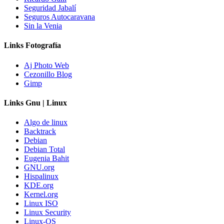
Seguridad Jabalí
Seguros Autocaravana
Sin la Venia
Links Fotografía
Aj Photo Web
Cezonillo Blog
Gimp
Links Gnu | Linux
Algo de linux
Backtrack
Debian
Debian Total
Eugenia Bahit
GNU.org
Hispalinux
KDE.org
Kernel.org
Linux ISO
Linux Security
Linux-OS