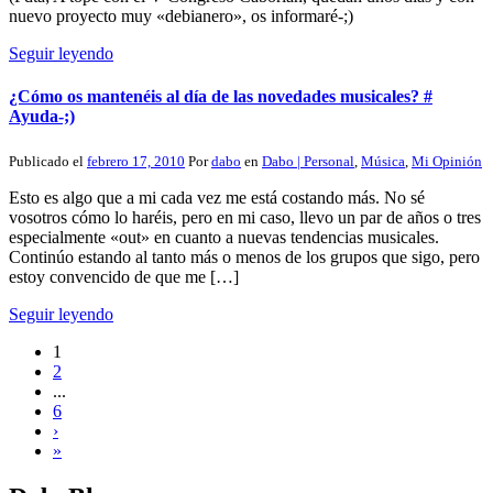
nuevo proyecto muy «debianero», os informaré-;)
Seguir leyendo
¿Cómo os mantenéis al día de las novedades musicales? #
Ayuda-;)
Publicado el
febrero 17, 2010
Por
dabo
en
Dabo | Personal
,
Música
,
Mi Opinión
Esto es algo que a mi cada vez me está costando más. No sé
vosotros cómo lo haréis, pero en mi caso, llevo un par de años o tres
especialmente «out» en cuanto a nuevas tendencias musicales.
Continúo estando al tanto más o menos de los grupos que sigo, pero
estoy convencido de que me […]
Seguir leyendo
1
2
...
6
›
»