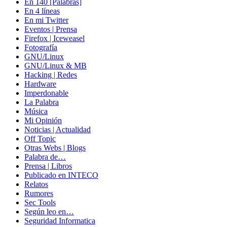
En 140 [Palabras]
En 4 líneas
En mi Twitter
Eventos | Prensa
Firefox | Iceweasel
Fotografía
GNU/Linux
GNU/Linux & MB
Hacking | Redes
Hardware
Imperdonable
La Palabra
Música
Mi Opinión
Noticias | Actualidad
Off Topic
Otras Webs | Blogs
Palabra de…
Prensa | Libros
Publicado en INTECO
Relatos
Rumores
Sec Tools
Según leo en…
Seguridad Informatica