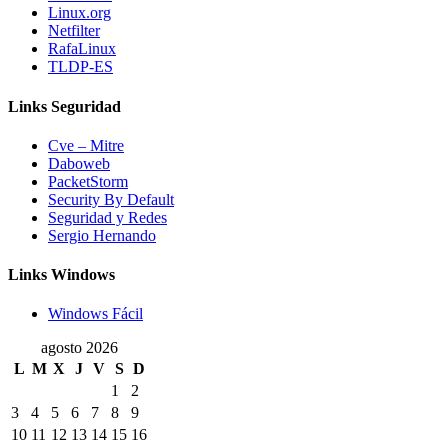
Linux.org
Netfilter
RafaLinux
TLDP-ES
Links Seguridad
Cve – Mitre
Daboweb
PacketStorm
Security By Default
Seguridad y Redes
Sergio Hernando
Links Windows
Windows Fácil
agosto 2026
L
M
X
J
V
S
D
1
2
3
4
5
6
7
8
9
10
11
12
13
14
15
16