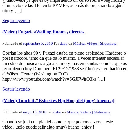
@daboweb) ya que estoy impartiendo un curso sobre «Seguridad y
el impacto de las TIC en la PYME», además de preparando algún
otro y […]
Seguir leyendo
(Vídeo) Fugazi, «Waiting Room», directo.
Publicado el
septiembre 5, 2010
Por
dabo
en
Música
,
Vídeos | Slideshow
Corrían los años 90 y Fugazi estaba en pleno esplendor. Hardcore o
post hardcore, tanto da que da lo mismo, a veces intentar encasillar
un estilo de música es algo absurdo y más en bandas como la que os
recomiendo hoy Domingo. El 29/12/1988 se filmó esta grabación en
el Wilson Center (Washington D.C).
httpv://www.youtube.com/watch?v=SGJFWirQ3ks […]
Seguir leyendo
(Vídeo) Touch it // Esto sí es Hip Hop, del (muy) bueno -;)
Publicado el
mayo 15, 2010
Por
dabo
en
Música
,
Vídeos | Slideshow
Cuando se junta un plantel como el que podemos ver en este
vídeo…sólo puede salir algo (muy) bueno, enjoy !