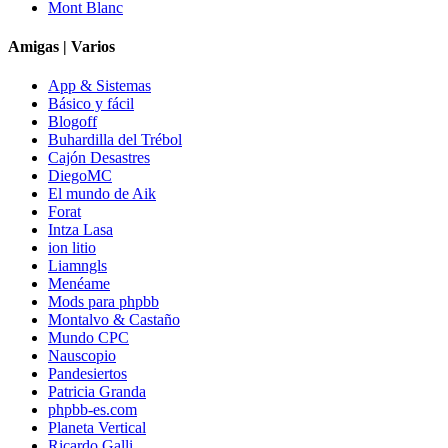
Mont Blanc
Amigas | Varios
App & Sistemas
Básico y fácil
Blogoff
Buhardilla del Trébol
Cajón Desastres
DiegoMC
El mundo de Aik
Forat
Intza Lasa
ion litio
Liamngls
Menéame
Mods para phpbb
Montalvo & Castaño
Mundo CPC
Nauscopio
Pandesiertos
Patricia Granda
phpbb-es.com
Planeta Vertical
Ricardo Galli