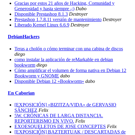
Gracias por estos 21 años de Hacking, Comunidad y
Generosidad y hasta siempre -;)
Dabo
Disponible Prestashop 8.1.3
Destroyer
Prestashop 1.7.8.11 versión de mantenimiento
Destroyer
Liberado Kernel Linux 6.6.9
Destroyer
DebianHackers
Teras a cholón o cómo terminar con una cabina de discos
diego
como instalar la aplicación de reMarkable en debian
bookworm
diego
Cómo amplificar el volumen de forma nativa en Debian 12
Bookworm y GNOME
dabo
Disponible Debian 12 «Bookworm»
dabo
En Caborian
[EXPOSICIÓN] «BIZITZA/VIDA» de GERVASIO
SÁNCHEZ
Felix
5W. CRÓNICAS DE LARGA DISTANCIA.
REPORTERISMO EN VIVO.
Felix
EXOESQUELETOS DE JOSE CONCEPTES
Felix
[EXPOSICIÓN] BAZTERTUAK / DESCARTADAS de