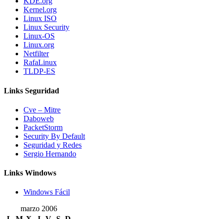
KDE.org
Kernel.org
Linux ISO
Linux Security
Linux-OS
Linux.org
Netfilter
RafaLinux
TLDP-ES
Links Seguridad
Cve – Mitre
Daboweb
PacketStorm
Security By Default
Seguridad y Redes
Sergio Hernando
Links Windows
Windows Fácil
marzo 2006
L
M
X
J
V
S
D