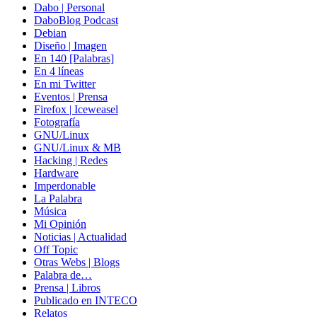
Dabo | Personal
DaboBlog Podcast
Debian
Diseño | Imagen
En 140 [Palabras]
En 4 líneas
En mi Twitter
Eventos | Prensa
Firefox | Iceweasel
Fotografía
GNU/Linux
GNU/Linux & MB
Hacking | Redes
Hardware
Imperdonable
La Palabra
Música
Mi Opinión
Noticias | Actualidad
Off Topic
Otras Webs | Blogs
Palabra de…
Prensa | Libros
Publicado en INTECO
Relatos