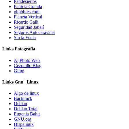
Pandesiertos
Patricia Granda
phpbb-es.com
Planeta Vertical
Ricardo Galli
Seguridad Jabalí
Seguros Autocaravana
Sin la Venia
Links Fotografía
Aj Photo Web
Cezonillo Blog
Gimp
Links Gnu | Linux
Algo de linux
Backtrack
Debian
Debian Total
Eugenia Bahit
GNU.org
Hispalinux