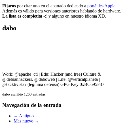
Fijaros
por citar uno en el apartado dedicado a
portátiles Apple
.
Además es válido para versiones anteriores hablando de hardware.
La lista es completita
-:) y alguno en nuestro idioma XD.
dabo
Work: @apache_ctl | Edu: Hacker (and free) Culture &
@debianhackers, @daboweb | Life: @verticalplaneta |
¿Hacktivista? (legítima defensa) GPG Key 0xBC695F37
dabo escribió 1260 entradas
Navegación de la entrada
← Antiguo
Mas nuevo →