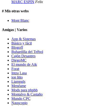
MARC ESPÍN
Felix
# Mis otras webs
Mont Blanc
Amigas | Varios
App & Sistemas
Básico y fácil
Blogoff
Buhardilla del Trébol
Cajón Desastres
DiegoMC
El mundo de Aik
Forat
Intza Lasa
ion litio
Liamngls
Menéame
Mods para phpbb
Montalvo & Castaño
Mundo CPC
Nauscopio