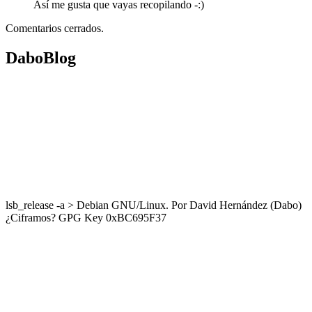
Así me gusta que vayas recopilando -:)
Comentarios cerrados.
DaboBlog
lsb_release -a > Debian GNU/Linux. Por David Hernández (Dabo)
¿Ciframos? GPG Key 0xBC695F37