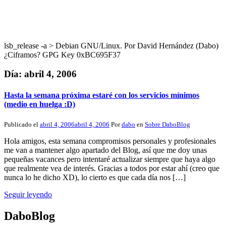
lsb_release -a > Debian GNU/Linux. Por David Hernández (Dabo)
¿Ciframos? GPG Key 0xBC695F37
Día:
abril 4, 2006
Hasta la semana próxima estaré con los servicios mínimos
(medio en huelga :D)
Publicado el
abril 4, 2006
abril 4, 2006
Por
dabo
en
Sobre DaboBlog
Hola amigos, esta semana compromisos personales y profesionales
me van a mantener algo apartado del Blog, así que me doy unas
pequeñas vacances pero intentaré actualizar siempre que haya algo
que realmente vea de interés. Gracias a todos por estar ahí (creo que
nunca lo he dicho XD), lo cierto es que cada día nos […]
Seguir leyendo
DaboBlog