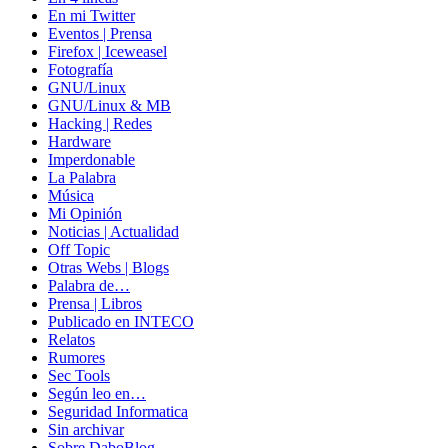
En mi Twitter
Eventos | Prensa
Firefox | Iceweasel
Fotografía
GNU/Linux
GNU/Linux & MB
Hacking | Redes
Hardware
Imperdonable
La Palabra
Música
Mi Opinión
Noticias | Actualidad
Off Topic
Otras Webs | Blogs
Palabra de…
Prensa | Libros
Publicado en INTECO
Relatos
Rumores
Sec Tools
Según leo en…
Seguridad Informatica
Sin archivar
Sobre DaboBlog