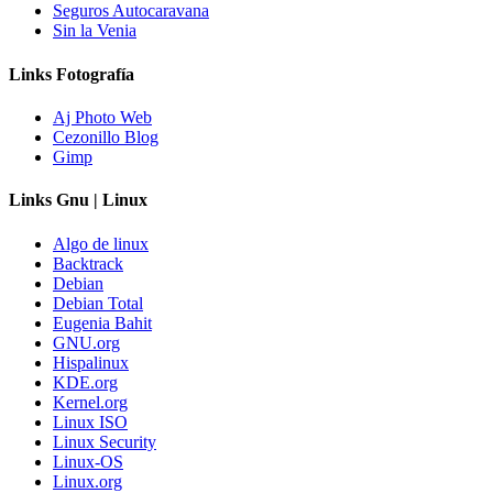
Seguros Autocaravana
Sin la Venia
Links Fotografía
Aj Photo Web
Cezonillo Blog
Gimp
Links Gnu | Linux
Algo de linux
Backtrack
Debian
Debian Total
Eugenia Bahit
GNU.org
Hispalinux
KDE.org
Kernel.org
Linux ISO
Linux Security
Linux-OS
Linux.org