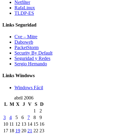
Netfilter
RafaLinux
TLDP-ES
Links Seguridad
Cve – Mitre
Daboweb
PacketStorm
Security By Default
Seguridad y Redes
Sergio Hernando
Links Windows
Windows Fácil
abril 2006
L
M
X
J
V
S
D
1
2
3
4
5
6
7
8
9
10
11
12
13
14
15
16
17
18
19
20
21
22
23