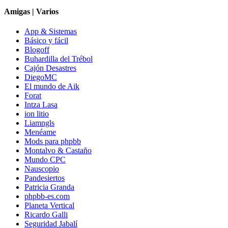
Amigas | Varios
App & Sistemas
Básico y fácil
Blogoff
Buhardilla del Trébol
Cajón Desastres
DiegoMC
El mundo de Aik
Forat
Intza Lasa
ion litio
Liamngls
Menéame
Mods para phpbb
Montalvo & Castaño
Mundo CPC
Nauscopio
Pandesiertos
Patricia Granda
phpbb-es.com
Planeta Vertical
Ricardo Galli
Seguridad Jabalí