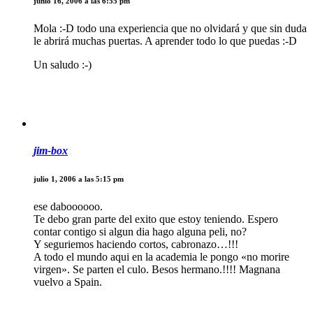
junio 16, 2006 a las 6:55 pm
Mola :-D todo una experiencia que no olvidará y que sin duda
le abrirá muchas puertas. A aprender todo lo que puedas :-D
Un saludo :-)
jim-box
julio 1, 2006 a las 5:15 pm
ese daboooooo.
Te debo gran parte del exito que estoy teniendo. Espero
contar contigo si algun dia hago alguna peli, no?
Y seguriemos haciendo cortos, cabronazo…!!!
A todo el mundo aqui en la academia le pongo «no morire
virgen». Se parten el culo. Besos hermano.!!!! Magnana
vuelvo a Spain.