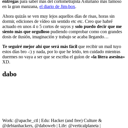
entregas
para saber más del cortometrajista Asturiano más famoso
en la gran manzana,
el diario de Jim-box
.
Ahora quizás se ven muy lejos aquellos días de risas, horas sin
dormir, ediciones de vídeo sin sentido etc etc. Creo que habré
actuado en unos 4 o 5 cortos de suyos y
solo puedo decir que me
siento más que orgulloso
pudiendo comprobar como con grandes
dosis de ilusión, imaginación y trabajo se acaba llegando…
Te seguiré mejor ahí que será más fácil
que recibir un mail tuyo
estos días bro -:) y nada, por lo que he leido, ten cuidado mientras
duermes no vaya a ser que se escriba el guíon de
«la litera asesina»
XD.
dabo
Work: @apache_ctl | Edu: Hacker (and free) Culture &
@debianhackers, @daboweb | Life: @verticalplaneta |