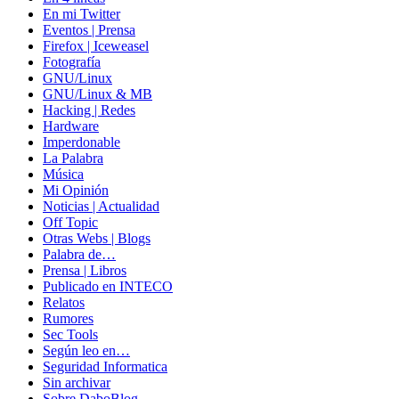
En mi Twitter
Eventos | Prensa
Firefox | Iceweasel
Fotografía
GNU/Linux
GNU/Linux & MB
Hacking | Redes
Hardware
Imperdonable
La Palabra
Música
Mi Opinión
Noticias | Actualidad
Off Topic
Otras Webs | Blogs
Palabra de…
Prensa | Libros
Publicado en INTECO
Relatos
Rumores
Sec Tools
Según leo en…
Seguridad Informatica
Sin archivar
Sobre DaboBlog