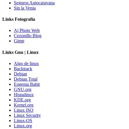
Seguros Autocaravana
Sin la Venia
Links Fotografía
Aj Photo Web
Cezonillo Blog
Gimp
Links Gnu | Linux
Algo de linux
Backtrack
Debian
Debian Total
Eugenia Bahit
GNU.org
Hispalinux
KDE.org
Kernel.org
Linux ISO
Linux Security
Linux-OS
Linux.org