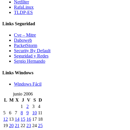
Netfilter
RafaLinux
TLDP-ES
Links Seguridad
Cve – Mitre
Daboweb
PacketStorm
Security By Default
Seguridad y Redes
Sergio Hernando
Links Windows
Windows Fácil
junio 2006
L
M
X
J
V
S
D
1
2
3
4
5
6
7
8
9
10
11
12
13
14
15
16
17
18
19
20
21
22
23
24
25