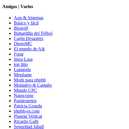
Amigas | Varios
App & Sistemas
Básico y fácil
Blogoff
Buhardilla del Trébol
Cajón Desastres
DiegoMC
El mundo de Aik
Forat
Intza Lasa
ion litio
Liamngls
Menéame
Mods para phpbb
Montalvo & Castaño
Mundo CPC
Nauscopio
Pandesiertos
Patricia Granda
phpbb-es.com
Planeta Vertical
Ricardo Galli
Seguridad Jabalí