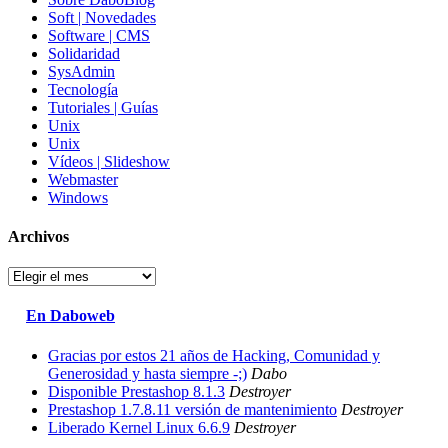
Soft | Novedades
Software | CMS
Solidaridad
SysAdmin
Tecnología
Tutoriales | Guías
Unix
Unix
Vídeos | Slideshow
Webmaster
Windows
Archivos
Archivos
En Daboweb
Gracias por estos 21 años de Hacking, Comunidad y
Generosidad y hasta siempre -;)
Dabo
Disponible Prestashop 8.1.3
Destroyer
Prestashop 1.7.8.11 versión de mantenimiento
Destroyer
Liberado Kernel Linux 6.6.9
Destroyer