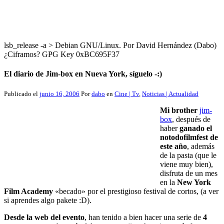
lsb_release -a > Debian GNU/Linux. Por David Hernández (Dabo)
¿Ciframos? GPG Key 0xBC695F37
El diario de Jim-box en Nueva York, síguelo -:)
Publicado el
junio 16, 2006
Por
dabo
en
Cine | Tv
,
Noticias | Actualidad
Mi brother
jim-
box
, después de
haber
ganado el
notodofilmfest de
este año
, además
de la pasta (que le
viene muy bien),
disfruta de un mes
en la
New York
Film Academy
«becado» por el prestigioso festival de cortos, (a ver
si aprendes algo pakete :D).
Desde la web del evento
, han tenido a bien hacer una serie de
4