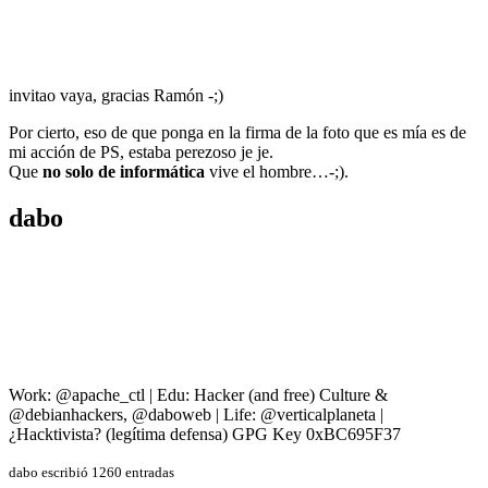
invitao vaya, gracias Ramón -;)
Por cierto, eso de que ponga en la firma de la foto que es mía es de
mi acción de PS, estaba perezoso je je.
Que
no solo de informática
vive el hombre…-;).
dabo
Work: @apache_ctl | Edu: Hacker (and free) Culture &
@debianhackers, @daboweb | Life: @verticalplaneta |
¿Hacktivista? (legítima defensa) GPG Key 0xBC695F37
dabo escribió 1260 entradas