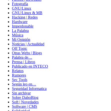
Fotografía
GNU/Linux
GNU/Linux & MB
Hacking | Redes
Hardware
Imperdonable
La Palabra
Música
Mi Opinión
Noticias | Actualidad
Off Topic
Otras Webs | Blogs
Palabra de…
Prensa | Libros
Publicado en INTECO
Relatos
Rumores
Sec Tools
Según leo en…
Seguridad Informatica
Sin archivar
Sobre DaboBlog
Soft | Novedades
Software | CMS
Solidaridad