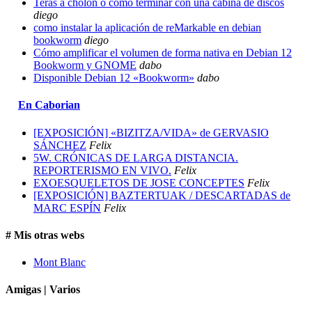
Teras a cholón o cómo terminar con una cabina de discos
diego
como instalar la aplicación de reMarkable en debian
bookworm
diego
Cómo amplificar el volumen de forma nativa en Debian 12
Bookworm y GNOME
dabo
Disponible Debian 12 «Bookworm»
dabo
En Caborian
[EXPOSICIÓN] «BIZITZA/VIDA» de GERVASIO
SÁNCHEZ
Felix
5W. CRÓNICAS DE LARGA DISTANCIA.
REPORTERISMO EN VIVO.
Felix
EXOESQUELETOS DE JOSE CONCEPTES
Felix
[EXPOSICIÓN] BAZTERTUAK / DESCARTADAS de
MARC ESPÍN
Felix
# Mis otras webs
Mont Blanc
Amigas | Varios