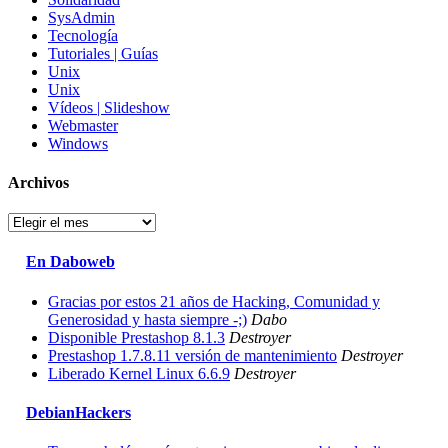
SysAdmin
Tecnología
Tutoriales | Guías
Unix
Unix
Vídeos | Slideshow
Webmaster
Windows
Archivos
Archivos
En Daboweb
Gracias por estos 21 años de Hacking, Comunidad y
Generosidad y hasta siempre -;)
Dabo
Disponible Prestashop 8.1.3
Destroyer
Prestashop 1.7.8.11 versión de mantenimiento
Destroyer
Liberado Kernel Linux 6.6.9
Destroyer
DebianHackers