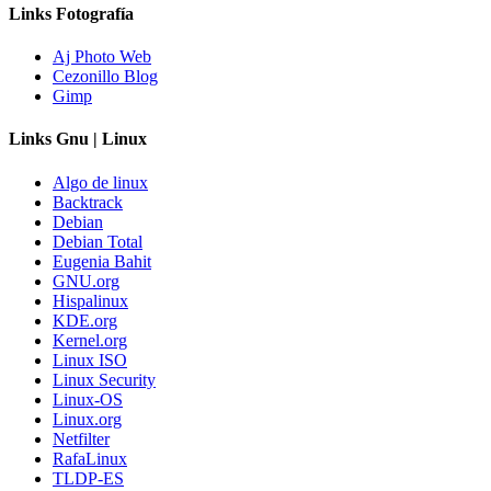
Links Fotografía
Aj Photo Web
Cezonillo Blog
Gimp
Links Gnu | Linux
Algo de linux
Backtrack
Debian
Debian Total
Eugenia Bahit
GNU.org
Hispalinux
KDE.org
Kernel.org
Linux ISO
Linux Security
Linux-OS
Linux.org
Netfilter
RafaLinux
TLDP-ES