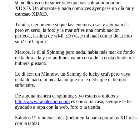
si me llevas en tu super yate que vas sobraooooooooo
XDXD. Un abrazote y nada como ves ayer pase un día muy
estresao XDXD.
Tomita, ciertamente si que las tenemos, esas y alguna más
pero en serio, la foto y la mar uff es una combinación
perfecta, lastima de wi-fi .;D (viste mi mail con lo de la foto
sub?? off topic)
Marcos, le di al Spinning pero nada, habia más mar de fondo
de la deseada y no pudimos varar cerca de la costa donde me
hubiera gustado.
Le di con un Minnow, un Sammy de lucky craft pero vaya,
nada de nada, ni picada aunque no le dedicque el tiempo
suficiente.
De alguna manera el spinning y yo estamos unidos y
http://www.rapaleando.com
es como mi casa, siempre le he
ayudado a rapa con la web, foro o la tienda
Saludos !!! y buenas olas (mejor en la barca poquitas XD más
con la tabla)