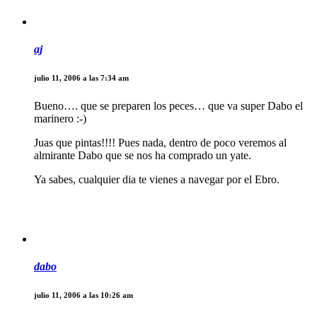
aj
julio 11, 2006 a las 7:34 am
Bueno…. que se preparen los peces… que va super Dabo el
marinero :-)
Juas que pintas!!!! Pues nada, dentro de poco veremos al
almirante Dabo que se nos ha comprado un yate.
Ya sabes, cualquier dia te vienes a navegar por el Ebro.
dabo
julio 11, 2006 a las 10:26 am