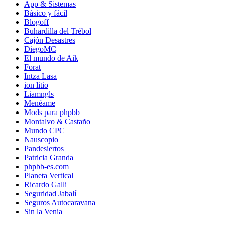
App & Sistemas
Básico y fácil
Blogoff
Buhardilla del Trébol
Cajón Desastres
DiegoMC
El mundo de Aik
Forat
Intza Lasa
ion litio
Liamngls
Menéame
Mods para phpbb
Montalvo & Castaño
Mundo CPC
Nauscopio
Pandesiertos
Patricia Granda
phpbb-es.com
Planeta Vertical
Ricardo Galli
Seguridad Jabalí
Seguros Autocaravana
Sin la Venia