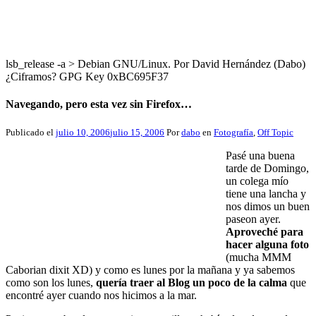
lsb_release -a > Debian GNU/Linux. Por David Hernández (Dabo)
¿Ciframos? GPG Key 0xBC695F37
Navegando, pero esta vez sin Firefox…
Publicado el
julio 10, 2006
julio 15, 2006
Por
dabo
en
Fotografía
,
Off Topic
Pasé una buena
tarde de Domingo,
un colega mío
tiene una lancha y
nos dimos un buen
paseon ayer.
Aproveché para
hacer alguna foto
(mucha MMM
Caborian dixit XD) y como es lunes por la mañana y ya sabemos
como son los lunes,
quería traer al Blog un poco de la calma
que
encontré ayer cuando nos hicimos a la mar.