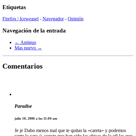
Etiquetas
Firefox | Iceweasel
-
Navegador
-
Opinión
Navegación de la entrada
← Antiguo
Mas nuevo →
Comentarios
Paradise
julio 10, 2006 a las 11:04 am
Je je Dabo menos mal que te quitas la «careta» y podemos
verte la cara :), conste que han sido las chicas de la ofi las que