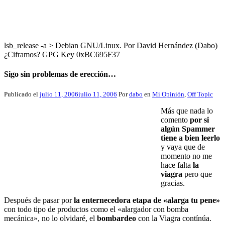
lsb_release -a > Debian GNU/Linux. Por David Hernández (Dabo)
¿Ciframos? GPG Key 0xBC695F37
Sigo sin problemas de erección…
Publicado el
julio 11, 2006
julio 11, 2006
Por
dabo
en
Mi Opinión
,
Off Topic
Más que nada lo
comento
por si
algún Spammer
tiene a bien leerlo
y vaya que de
momento no me
hace falta
la
viagra
pero que
gracias.
Después de pasar por
la enternecedora etapa de «alarga tu pene»
con todo tipo de productos como el «alargador con bomba
mecánica», no lo olvidaré, el
bombardeo
con la Viagra contínúa.