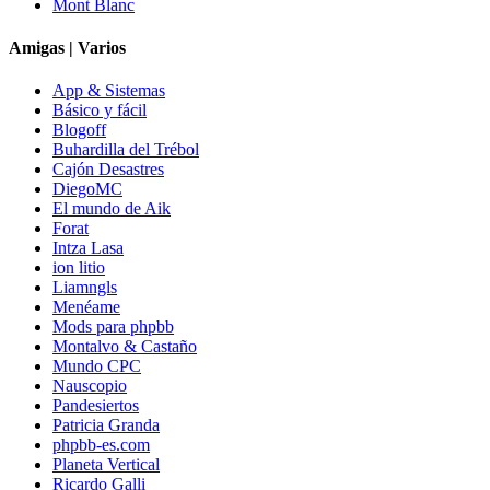
Mont Blanc
Amigas | Varios
App & Sistemas
Básico y fácil
Blogoff
Buhardilla del Trébol
Cajón Desastres
DiegoMC
El mundo de Aik
Forat
Intza Lasa
ion litio
Liamngls
Menéame
Mods para phpbb
Montalvo & Castaño
Mundo CPC
Nauscopio
Pandesiertos
Patricia Granda
phpbb-es.com
Planeta Vertical
Ricardo Galli