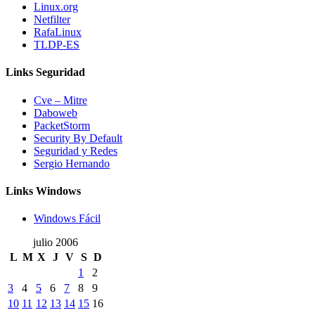
Linux.org
Netfilter
RafaLinux
TLDP-ES
Links Seguridad
Cve – Mitre
Daboweb
PacketStorm
Security By Default
Seguridad y Redes
Sergio Hernando
Links Windows
Windows Fácil
julio 2006
L
M
X
J
V
S
D
1
2
3
4
5
6
7
8
9
10
11
12
13
14
15
16