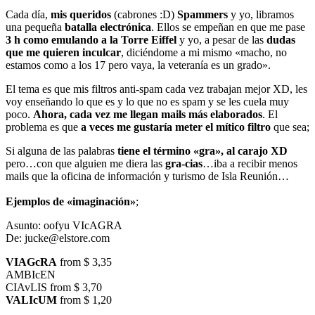
Cada día,
mis queridos
(cabrones :D)
Spammers
y yo, libramos
una pequeña
batalla electrónica
. Ellos se empeñan en que me pase
3 h como emulando a la Torre Eiffel
y yo, a pesar de las
dudas
que me quieren inculcar
, diciéndome a mi mismo «macho, no
estamos como a los 17 pero vaya, la veteranía es un grado».
El tema es que mis filtros anti-spam cada vez trabajan mejor XD, les
voy enseñando lo que es y lo que no es spam y se les cuela muy
poco.
Ahora, cada vez me llegan mails más elaborados
. El
problema es que
a veces me gustaría meter el mítico filtro
que sea;
Si alguna de las palabras
tiene el término «gra», al carajo XD
pero…con que alguien me diera las
gra-cias
…iba a recibir menos
mails que la oficina de información y turismo de Isla Reunión…
Ejemplos de «imaginación»
;
Asunto: oofyu VIcAGRA
De:
jucke@elstore.com
VIAGcRA
from $ 3,35
AMBIcEN
CIAvLIS from $ 3,70
VALIcUM
from $ 1,20