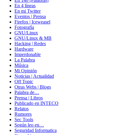
En 140 [Palabras]
En 4 líneas
En mi Twitter
Eventos | Prensa
Firefox | Iceweasel
Fotografía
GNU/Linux
GNU/Linux & MB
Hacking | Redes
Hardware
Imperdonable
La Palabra
Música
Mi Opinión
Noticias | Actualidad
Off Topic
Otras Webs | Blogs
Palabra de…
Prensa | Libros
Publicado en INTECO
Relatos
Rumores
Sec Tools
Según leo en…
Seguridad Informatica