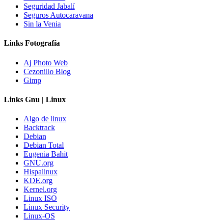
Seguridad Jabalí
Seguros Autocaravana
Sin la Venia
Links Fotografía
Aj Photo Web
Cezonillo Blog
Gimp
Links Gnu | Linux
Algo de linux
Backtrack
Debian
Debian Total
Eugenia Bahit
GNU.org
Hispalinux
KDE.org
Kernel.org
Linux ISO
Linux Security
Linux-OS