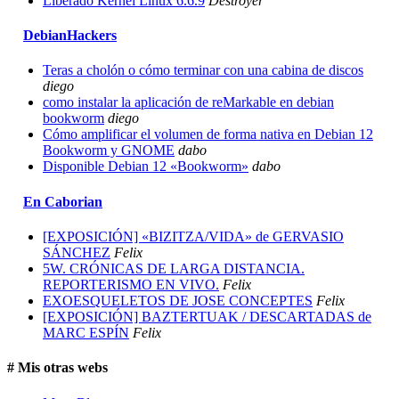
Liberado Kernel Linux 6.6.9
Destroyer
DebianHackers
Teras a cholón o cómo terminar con una cabina de discos
diego
como instalar la aplicación de reMarkable en debian
bookworm
diego
Cómo amplificar el volumen de forma nativa en Debian 12
Bookworm y GNOME
dabo
Disponible Debian 12 «Bookworm»
dabo
En Caborian
[EXPOSICIÓN] «BIZITZA/VIDA» de GERVASIO
SÁNCHEZ
Felix
5W. CRÓNICAS DE LARGA DISTANCIA.
REPORTERISMO EN VIVO.
Felix
EXOESQUELETOS DE JOSE CONCEPTES
Felix
[EXPOSICIÓN] BAZTERTUAK / DESCARTADAS de
MARC ESPÍN
Felix
# Mis otras webs