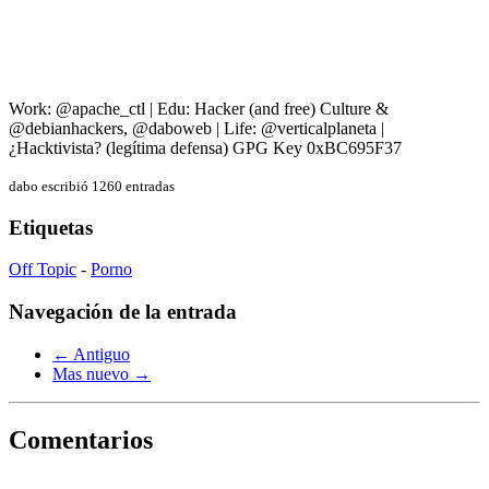
Work: @apache_ctl | Edu: Hacker (and free) Culture &
@debianhackers, @daboweb | Life: @verticalplaneta |
¿Hacktivista? (legítima defensa) GPG Key 0xBC695F37
dabo escribió 1260 entradas
Etiquetas
Off Topic
-
Porno
Navegación de la entrada
← Antiguo
Mas nuevo →
Comentarios