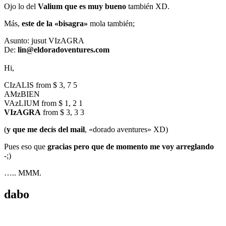
Ojo lo del
Valium que es muy bueno
también XD.
Más,
este de la «bisagra»
mola también;
Asunto: jusut VIzAGRA
De:
lin@eldoradoventures.com
Hi,
CIzALIS from $ 3, 7 5
AMzBIEN
VAzLIUM from $ 1, 2 1
VIzAGRA
from $ 3, 3 3
(
y que me decís del mail
, «dorado aventures» XD)
Pues eso que
gracias pero que de momento me voy arreglando
-;)
….. MMM.
dabo