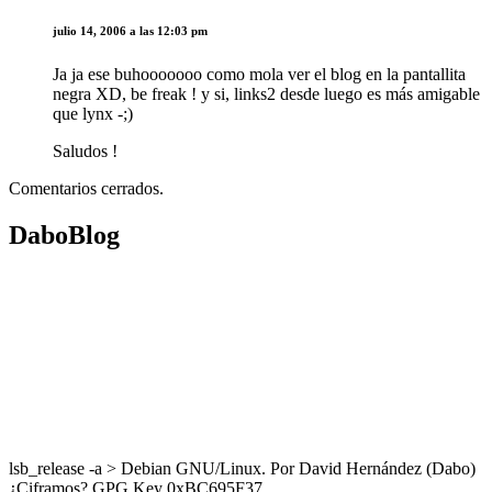
julio 14, 2006 a las 12:03 pm
Ja ja ese buhooooooo como mola ver el blog en la pantallita
negra XD, be freak ! y si, links2 desde luego es más amigable
que lynx -;)
Saludos !
Comentarios cerrados.
DaboBlog
lsb_release -a > Debian GNU/Linux. Por David Hernández (Dabo)
¿Ciframos? GPG Key 0xBC695F37