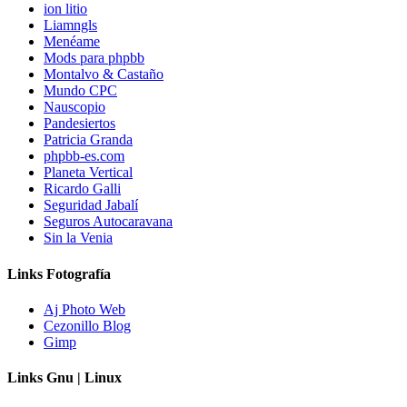
ion litio
Liamngls
Menéame
Mods para phpbb
Montalvo & Castaño
Mundo CPC
Nauscopio
Pandesiertos
Patricia Granda
phpbb-es.com
Planeta Vertical
Ricardo Galli
Seguridad Jabalí
Seguros Autocaravana
Sin la Venia
Links Fotografía
Aj Photo Web
Cezonillo Blog
Gimp
Links Gnu | Linux