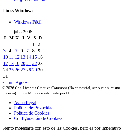
Links Windows
Windows Fácil
julio 2006
L
M
X
J
V
S
D
1
2
3
4
5
6
7
8
9
10
11
12
13
14
15
16
17
18
19
20
21
22
23
24
25
26
27
28
29
30
31
« Jun
Ago »
© 2026 Con Licencia Creative Commons (No comercial, Atribución, misma
licencia)
-
Tema Melany modificado por Dabo
-
Aviso Legal
Política de Privacidad
Política de Cookies
Configuración de Cookies
Siento molestarte con esto de las Cookies, pero es por imperativo