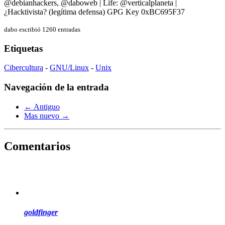
@debianhackers, @daboweb | Life: @verticalplaneta |
¿Hacktivista? (legítima defensa) GPG Key 0xBC695F37
dabo escribió 1260 entradas
Etiquetas
Cibercultura
-
GNU/Linux
-
Unix
Navegación de la entrada
← Antiguo
Mas nuevo →
Comentarios
goldfinger