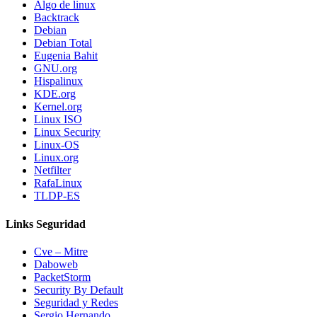
Algo de linux
Backtrack
Debian
Debian Total
Eugenia Bahit
GNU.org
Hispalinux
KDE.org
Kernel.org
Linux ISO
Linux Security
Linux-OS
Linux.org
Netfilter
RafaLinux
TLDP-ES
Links Seguridad
Cve – Mitre
Daboweb
PacketStorm
Security By Default
Seguridad y Redes
Sergio Hernando