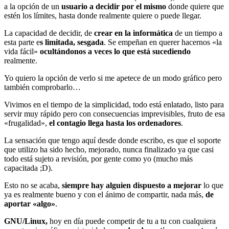
a la opción de un
usuario a decidir por el mismo
donde quiere que
estén los límites, hasta donde realmente quiere o puede llegar.
La capacidad de decidir, de
crear en la informática
de un tiempo a
esta parte e
s limitada, sesgada
. Se empeñan en querer hacernos «la
vida fácil»
ocultándonos a veces lo que está sucediendo
realmente.
Yo quiero la opción de verlo si me apetece de un modo gráfico pero
también comprobarlo…
Vivimos en el tiempo de la simplicidad, todo está enlatado, listo para
servir muy rápido pero con consecuencias imprevisibles, fruto de esa
«frugalidad»,
el contagio llega hasta los ordenadores
.
La sensación que tengo aquí desde donde escribo, es que el soporte
que utilizo ha sido hecho, mejorado, nunca finalizado ya que casi
todo está sujeto a revisión, por gente como yo (mucho más
capacitada ;D).
Esto no se acaba,
siempre hay alguien dispuesto a mejorar
lo que
ya es realmente bueno y con el ánimo de compartir, nada más,
de
aportar «algo»
.
GNU/Linux,
hoy en día puede competir de tu a tu con cualquiera