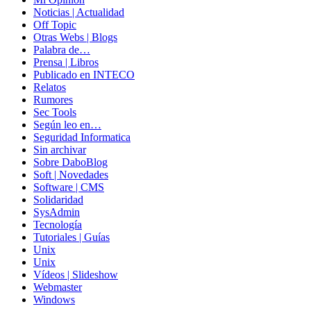
Noticias | Actualidad
Off Topic
Otras Webs | Blogs
Palabra de…
Prensa | Libros
Publicado en INTECO
Relatos
Rumores
Sec Tools
Según leo en…
Seguridad Informatica
Sin archivar
Sobre DaboBlog
Soft | Novedades
Software | CMS
Solidaridad
SysAdmin
Tecnología
Tutoriales | Guías
Unix
Unix
Vídeos | Slideshow
Webmaster
Windows