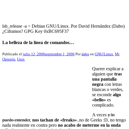
lsb_release -a > Debian GNU/Linux. Por David Hernández (Dabo)
¿Ciframos? GPG Key 0xBC695F37
La belleza de la línea de comandos…
Publicado el
julio 12, 2006
septiembre 1, 2006
Por
dabo
en
GNU/Linux
,
Mi
Opinión
,
Unix
Querer explicar a
alguien que
tras
una pantalla
negra
con letras
blancas o verdes,
se esconde
algo
«bello»
es
complicado.
A veces
y lo
puedo entender
,
nos tachan de «freaks»
..no de Geeks :D, no tengo
nada realmente en contra pero
no acabo de meterme en la onda