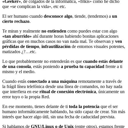
«Geeker»
, de colgados de la informática, «frikis» como he dicho
que «se complican la vida», etc etc.
El ser humano cuando
desconoce algo
, tiende, (tendemos) a
un
cierto rechazo
.
Te miran y realmente
no entienden
como puedes estar con algo
«tan aburrido»
ahí durante horas habiendo bonitas aplicaciones
gráficas que en muchos casos no van nada mal. Te observan y
ven
pérdidas de tiempo
,
infrautilización
de entornos visuales potentes,
matizados ¿?…etc.
Lo que probablemente no entenderán es que
cuando estás delante
de una consola
, estás poniendo
a prueba tu capacidad
frente a ti
mismo y el medio.
Cuando estás
conectado a una máquina
remotamente a través de
la frágil línea telefónica desde una línea de comandos, no hay nada
que interfiera en ese
ritual de conexión electrónica
, únicamente un
error tuyo o la propia Red.
En ese momento, tienes delante de ti
toda la potencia
que el ser
humano informáticamente hablando, ha sido capaz de crear. Sin más
interés que hacer algo útil, sin una fecha de caducidad prevista.
Si hablamos de
GNU/Linux o de Unix
(entre otros), estamos frente