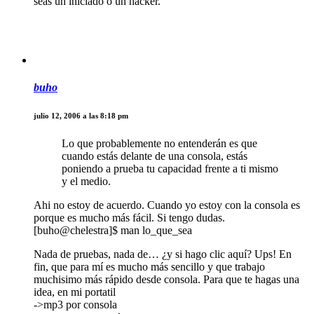
seas un iniciado o un hacker.
buho
julio 12, 2006 a las 8:18 pm
Lo que probablemente no entenderán es que
cuando estás delante de una consola, estás
poniendo a prueba tu capacidad frente a ti mismo
y el medio.
Ahi no estoy de acuerdo. Cuando yo estoy con la consola es
porque es mucho más fácil. Si tengo dudas.
[buho@chelestra]$ man lo_que_sea
Nada de pruebas, nada de… ¿y si hago clic aquí? Ups! En
fin, que para mí es mucho más sencillo y que trabajo
muchisimo más rápido desde consola. Para que te hagas una
idea, en mi portatil
->mp3 por consola