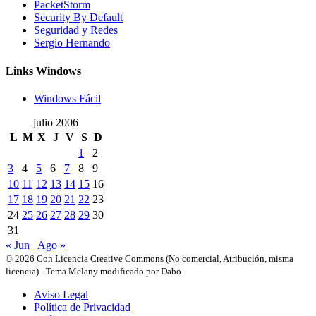
PacketStorm
Security By Default
Seguridad y Redes
Sergio Hernando
Links Windows
Windows Fácil
julio 2006
L
M
X
J
V
S
D
1
2
3
4
5
6
7
8
9
10
11
12
13
14
15
16
17
18
19
20
21
22
23
24
25
26
27
28
29
30
31
« Jun
Ago »
© 2026 Con Licencia Creative Commons (No comercial, Atribución, misma
licencia)
-
Tema Melany modificado por Dabo
-
Aviso Legal
Política de Privacidad