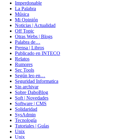
Imperdonable
La Palabra
Música
Mi Opinión
Noticias | Actualidad
Off Topic
Otras Webs | Blogs
Palabra de…
Prensa | Libros
Publicado en INTECO
Relatos
Rumores
Sec Tools
Según leo en…
Seguridad Informatica
Sin archivar
Sobre DaboBlog
Soft | Novedades
Software | CMS
Solidaridad
SysAdmin
Tecnología
Tutoriales | Guías
Unix
Unix