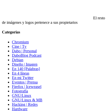
El resto
de imágenes y logos pertenece a sus propietarios
Categorias
Chromium
Cine | Tv
Dabo | Personal
DaboBlog Podcast
Debian
Diseño | Imagen
En 140 [Palabras]
En 4 líneas
En mi Twitter
Eventos | Prensa
Firefox | Iceweasel
Fotografía
GNU/Linux
GNU/Linux & MB
Hacking | Redes
Hardware