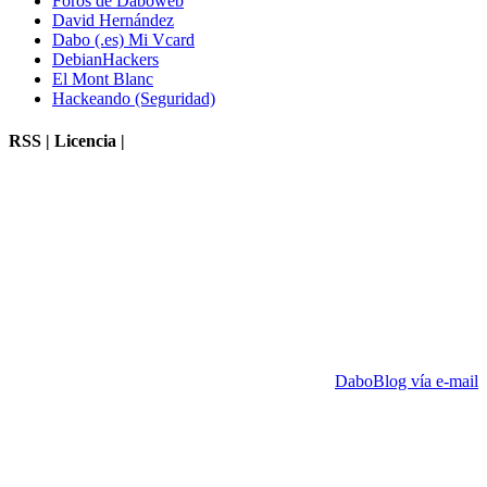
Foros de Daboweb
David Hernández
Dabo (.es) Mi Vcard
DebianHackers
El Mont Blanc
Hackeando (Seguridad)
RSS | Licencia |
DaboBlog vía e-mail