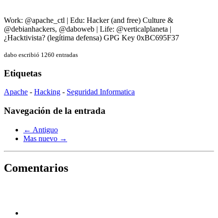
Work: @apache_ctl | Edu: Hacker (and free) Culture &
@debianhackers, @daboweb | Life: @verticalplaneta |
¿Hacktivista? (legítima defensa) GPG Key 0xBC695F37
dabo escribió 1260 entradas
Etiquetas
Apache
-
Hacking
-
Seguridad Informatica
Navegación de la entrada
← Antiguo
Mas nuevo →
Comentarios