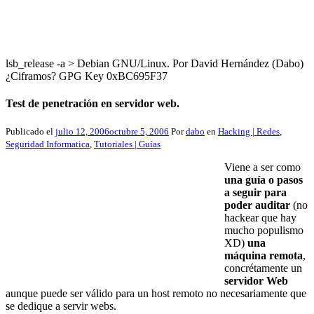
lsb_release -a > Debian GNU/Linux. Por David Hernández (Dabo)
¿Ciframos? GPG Key 0xBC695F37
Test de penetración en servidor web.
Publicado el
julio 12, 2006
octubre 5, 2006
Por
dabo
en
Hacking | Redes
,
Seguridad Informatica
,
Tutoriales | Guías
Viene a ser como
una guía o pasos
a seguir para
poder auditar
(no
hackear que hay
mucho populismo
XD)
una
máquina remota
,
concrétamente un
servidor Web
aunque puede ser válido para un host remoto no necesariamente que
se dedique a servir webs.