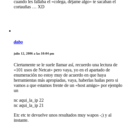
cuando les fallaba el «colega, déjame algo» te sacaban el
cortauñas … XD
dabo
julio 12, 2006 a las 10:04 pm
Ciertamente se le suele llamar así, recuerdo una lectura de
«101 usos de Netcat» pero vaya, yo en el apartado de
enumeración no estoy muy de acuerdo en que haya
herramientas más apropiadas, vaya, haberlas hailas pero si
vamos a que estamos frente de un «host amigo» por ejemplo
un
nc aqui_la_ip 22
nc aqui_la_ip 21
Etc etc te devuelve unos resultados muy wapos -;) y al
instante.