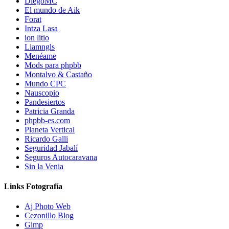
DiegoMC
El mundo de Aik
Forat
Intza Lasa
ion litio
Liamngls
Menéame
Mods para phpbb
Montalvo & Castaño
Mundo CPC
Nauscopio
Pandesiertos
Patricia Granda
phpbb-es.com
Planeta Vertical
Ricardo Galli
Seguridad Jabalí
Seguros Autocaravana
Sin la Venia
Links Fotografía
Aj Photo Web
Cezonillo Blog
Gimp