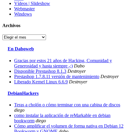
Vídeos | Slideshow
Webmaster
Windows
Archivos
Archivos
En Daboweb
Gracias por estos 21 años de Hacking, Comunidad y
Generosidad y hasta siempre -;)
Dabo
Disponible Prestashop 8.1.3
Destroyer
Prestashop 1.7.8.11 versión de mantenimiento
Destroyer
Liberado Kernel Linux 6.6.9
Destroyer
DebianHackers
Teras a cholón o cómo terminar con una cabina de discos
diego
como instalar la aplicación de reMarkable en debian
bookworm
diego
Cómo amplificar el volumen de forma nativa en Debian 12
Bookworm y GNOME
dabo