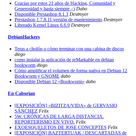
Gracias por estos 21 años de Hacking, Comunidad y
Generosidad y hasta siempre -;)
Dabo
Disponible Prestashop 8.1.3
Destroyer
Prestashop 1.7.8.11 versión de mantenimiento
Destroyer
Liberado Kernel Linux 6.6.9
Destroyer
DebianHackers
Teras a cholón o cómo terminar con una cabina de discos
diego
como instalar la aplicación de reMarkable en debian
bookworm
diego
Cómo amplificar el volumen de forma nativa en Debian 12
Bookworm y GNOME
dabo
Disponible Debian 12 «Bookworm»
dabo
En Caborian
[EXPOSICIÓN] «BIZITZA/VIDA» de GERVASIO
SÁNCHEZ
Felix
5W. CRÓNICAS DE LARGA DISTANCIA.
REPORTERISMO EN VIVO.
Felix
EXOESQUELETOS DE JOSE CONCEPTES
Felix
[EXPOSICIÓN] BAZTERTUAK / DESCARTADAS de