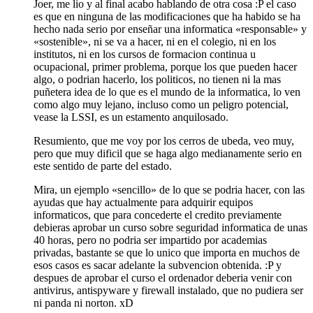
Joer, me lio y al final acabo hablando de otra cosa :P el caso
es que en ninguna de las modificaciones que ha habido se ha
hecho nada serio por enseñar una informatica «responsable» y
«sostenible», ni se va a hacer, ni en el colegio, ni en los
institutos, ni en los cursos de formacion continua u
ocupacional, primer problema, porque los que pueden hacer
algo, o podrian hacerlo, los politicos, no tienen ni la mas
puñetera idea de lo que es el mundo de la informatica, lo ven
como algo muy lejano, incluso como un peligro potencial,
vease la LSSI, es un estamento anquilosado.
Resumiento, que me voy por los cerros de ubeda, veo muy,
pero que muy dificil que se haga algo medianamente serio en
este sentido de parte del estado.
Mira, un ejemplo «sencillo» de lo que se podria hacer, con las
ayudas que hay actualmente para adquirir equipos
informaticos, que para concederte el credito previamente
debieras aprobar un curso sobre seguridad informatica de unas
40 horas, pero no podria ser impartido por academias
privadas, bastante se que lo unico que importa en muchos de
esos casos es sacar adelante la subvencion obtenida. :P y
despues de aprobar el curso el ordenador deberia venir con
antivirus, antispyware y firewall instalado, que no pudiera ser
ni panda ni norton. xD