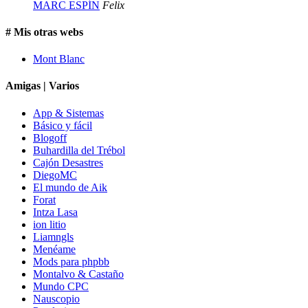
MARC ESPÍN
Felix
# Mis otras webs
Mont Blanc
Amigas | Varios
App & Sistemas
Básico y fácil
Blogoff
Buhardilla del Trébol
Cajón Desastres
DiegoMC
El mundo de Aik
Forat
Intza Lasa
ion litio
Liamngls
Menéame
Mods para phpbb
Montalvo & Castaño
Mundo CPC
Nauscopio