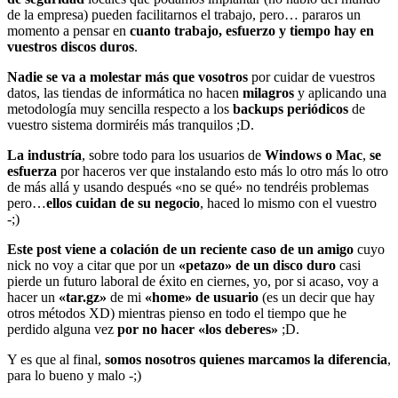
de la empresa) pueden facilitarnos el trabajo, pero… pararos un
momento a pensar en
cuanto trabajo, esfuerzo y tiempo hay en
vuestros discos duros
.
Nadie se va a molestar más que vosotros
por cuidar de vuestros
datos, las tiendas de informática no hacen
milagros
y aplicando una
metodología muy sencilla respecto a los
backups periódicos
de
vuestro sistema dormiréis más tranquilos ;D.
La industría
, sobre todo para los usuarios de
Windows o Mac
,
se
esfuerza
por haceros ver que instalando esto más lo otro más lo otro
de más allá y usando después «no se qué» no tendréis problemas
pero…
ellos cuidan de su negocio
, haced lo mismo con el vuestro
-;)
Este post viene a colación de un reciente caso de un amigo
cuyo
nick no voy a citar que por un
«petazo» de un disco duro
casi
pierde un futuro laboral de éxito en ciernes, yo, por si acaso, voy a
hacer un
«tar.gz»
de mi
«home» de usuario
(es un decir que hay
otros métodos XD)
mientras pienso en todo el tiempo que he
perdido alguna vez
por no hacer «los deberes»
;D.
Y es que al final,
somos nosotros quienes marcamos la diferencia
,
para lo bueno y malo -;)