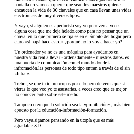
pantalla no vamos a querer que sean los maestros quienes
encaucen la vida de 30 chavales que en casa llevan unas vidas
electrónicas de muy diversos tipos.
Y vaya, si alguien es aperturista soy yo pero veo a veces
alguna cosa que me deja helado,como para no pensar que un
chaval en lo que primero se fija es en el ámbito del hogar pero
claro «si papá hace esto..» ¿porqué no lo voy a hacer yo?
Un ordenador ya no es una máquina para ayudarnos en
nuestra vida real a llevar «ordenadamente» nuestros datos, es
una puerta de comunicación con el mundo donde la
infromación,las personas de todo tipo entran a través de el sin
«filtrar».
Trebol, se que tu te preocupas por ello pero de veras que si
vieras lo que veo yo te asustarías, a veces creo que es mejor
no conocer tanto sobre este medio.
Tampoco creo que la solución sea la «prohibición» , más bien
apuesto por la educación-información-formación.
Pero vaya,sigamos pensando en la utopía que es más
agradable XD