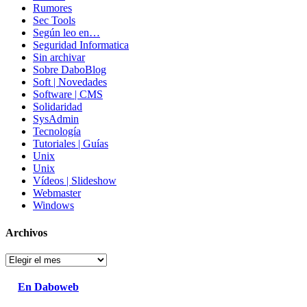
Rumores
Sec Tools
Según leo en…
Seguridad Informatica
Sin archivar
Sobre DaboBlog
Soft | Novedades
Software | CMS
Solidaridad
SysAdmin
Tecnología
Tutoriales | Guías
Unix
Unix
Vídeos | Slideshow
Webmaster
Windows
Archivos
Archivos
En Daboweb