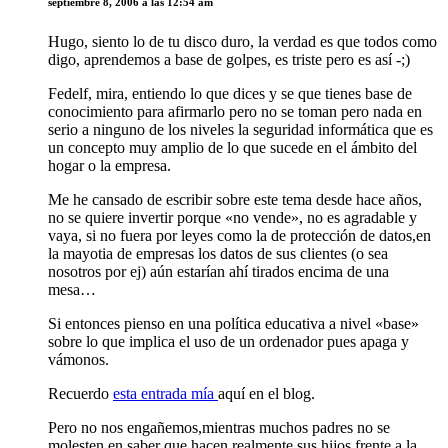
septiembre 8, 2006 a las 12:54 am
Hugo, siento lo de tu disco duro, la verdad es que todos como
digo, aprendemos a base de golpes, es triste pero es así -;)
Fedelf, mira, entiendo lo que dices y se que tienes base de
conocimiento para afirmarlo pero no se toman pero nada en
serio a ninguno de los niveles la seguridad informática que es
un concepto muy amplio de lo que sucede en el ámbito del
hogar o la empresa.
Me he cansado de escribir sobre este tema desde hace años,
no se quiere invertir porque «no vende», no es agradable y
vaya, si no fuera por leyes como la de protección de datos,en
la mayotia de empresas los datos de sus clientes (o sea
nosotros por ej) aún estarían ahí tirados encima de una
mesa…
Si entonces pienso en una política educativa a nivel «base»
sobre lo que implica el uso de un ordenador pues apaga y
vámonos.
Recuerdo
esta entrada mía
aquí en el blog.
Pero no nos engañemos,mientras muchos padres no se
molesten en saber que hacen realmente sus hijos frente a la