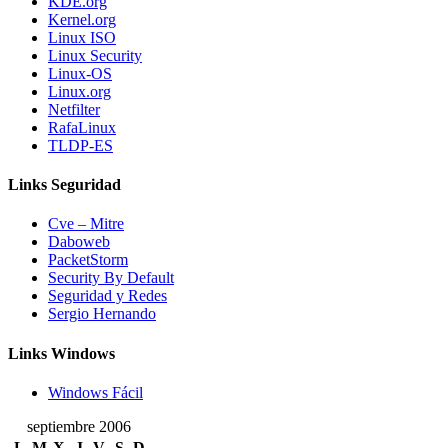
KDE.org
Kernel.org
Linux ISO
Linux Security
Linux-OS
Linux.org
Netfilter
RafaLinux
TLDP-ES
Links Seguridad
Cve – Mitre
Daboweb
PacketStorm
Security By Default
Seguridad y Redes
Sergio Hernando
Links Windows
Windows Fácil
septiembre 2006
L
M
X
J
V
S
D