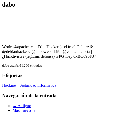
dabo
Work: @apache_ctl | Edu: Hacker (and free) Culture &
@debianhackers, @daboweb | Life: @verticalplaneta |
¿Hacktivista? (legítima defensa) GPG Key 0xBC695F37
dabo escribió 1260 entradas
Etiquetas
Hacking
-
Seguridad Informatica
Navegación de la entrada
← Antiguo
Mas nuevo →