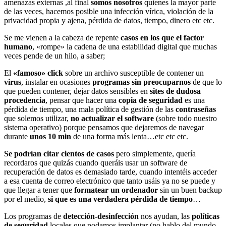
amenazas externas ,al final
somos nosotros
quienes la mayor parte
de las veces, hacemos posible una infección vírica, violación de la
privacidad propia y ajena, pérdida de datos, tiempo, dinero etc etc.
Se me vienen a la cabeza de repente
casos en los que el factor
humano
, «rompe» la cadena de una estabilidad digital que muchas
veces pende de un hilo, a saber;
El
«famoso» click
sobre un archivo susceptible de contener un
virus
, instalar en ocasiones
programas sin preocuparnos
de que lo
que pueden contener, dejar datos sensibles en
sites de dudosa
procedencia
, pensar que hacer una
copia de seguridad
es una
pérdida de tiempo, una mala política de gestión de las
contraseñas
que solemos utilizar,
no actualizar el software
(sobre todo nuestro
sistema operativo) porque pensamos que dejaremos de navegar
durante
unos 10 min
de una forma más lenta…etc etc etc.
Se podrían citar cientos de casos
pero simplemente, quería
recordaros que quizás cuando queráis usar un software de
recuperación de datos es demasiado tarde, cuando intentéis acceder
a esa cuenta de correo electrónico que tanto usáis ya no se puede y
que llegar a tener que
formatear un ordenador
sin un buen backup
por el medio,
si que es una verdadera pérdida de tiempo
…
Los programas de
detección-desinfección
nos ayudan, las
políticas
de seguridad
locales que podamos implantar (no hablo del mundo