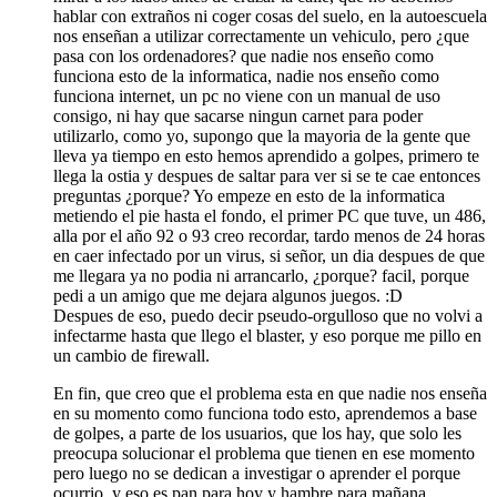
hablar con extraños ni coger cosas del suelo, en la autoescuela
nos enseñan a utilizar correctamente un vehiculo, pero ¿que
pasa con los ordenadores? que nadie nos enseño como
funciona esto de la informatica, nadie nos enseño como
funciona internet, un pc no viene con un manual de uso
consigo, ni hay que sacarse ningun carnet para poder
utilizarlo, como yo, supongo que la mayoria de la gente que
lleva ya tiempo en esto hemos aprendido a golpes, primero te
llega la ostia y despues de saltar para ver si se te cae entonces
preguntas ¿porque? Yo empeze en esto de la informatica
metiendo el pie hasta el fondo, el primer PC que tuve, un 486,
alla por el año 92 o 93 creo recordar, tardo menos de 24 horas
en caer infectado por un virus, si señor, un dia despues de que
me llegara ya no podia ni arrancarlo, ¿porque? facil, porque
pedi a un amigo que me dejara algunos juegos. :D
Despues de eso, puedo decir pseudo-orgulloso que no volvi a
infectarme hasta que llego el blaster, y eso porque me pillo en
un cambio de firewall.
En fin, que creo que el problema esta en que nadie nos enseña
en su momento como funciona todo esto, aprendemos a base
de golpes, a parte de los usuarios, que los hay, que solo les
preocupa solucionar el problema que tienen en ese momento
pero luego no se dedican a investigar o aprender el porque
ocurrio, y eso es pan para hoy y hambre para mañana.