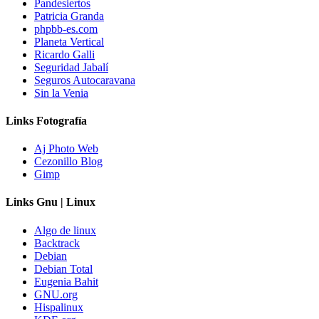
Pandesiertos
Patricia Granda
phpbb-es.com
Planeta Vertical
Ricardo Galli
Seguridad Jabalí
Seguros Autocaravana
Sin la Venia
Links Fotografía
Aj Photo Web
Cezonillo Blog
Gimp
Links Gnu | Linux
Algo de linux
Backtrack
Debian
Debian Total
Eugenia Bahit
GNU.org
Hispalinux