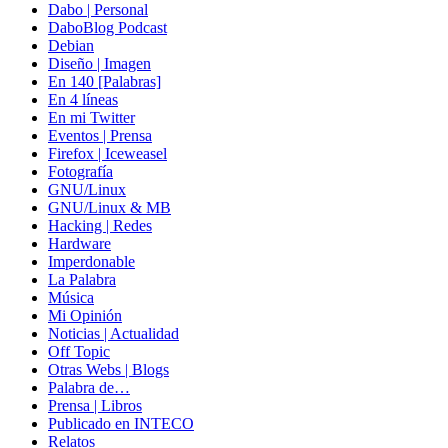
Dabo | Personal
DaboBlog Podcast
Debian
Diseño | Imagen
En 140 [Palabras]
En 4 líneas
En mi Twitter
Eventos | Prensa
Firefox | Iceweasel
Fotografía
GNU/Linux
GNU/Linux & MB
Hacking | Redes
Hardware
Imperdonable
La Palabra
Música
Mi Opinión
Noticias | Actualidad
Off Topic
Otras Webs | Blogs
Palabra de…
Prensa | Libros
Publicado en INTECO
Relatos