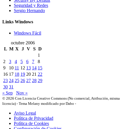
Security By Default
Seguridad y Redes
Sergio Hernando
Links Windows
Windows Fácil
octubre 2006
L
M
X
J
V
S
D
1
2
3
4
5
6
7
8
9
10
11
12
13
14
15
16
17
18
19
20
21
22
23
24
25
26
27
28
29
30
31
« Sep
Nov »
© 2026 Con Licencia Creative Commons (No comercial, Atribución, misma
licencia)
-
Tema Melany modificado por Dabo
-
Aviso Legal
Política de Privacidad
Política de Cookies
Configuración de Cookies