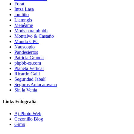
Forat
Intza Lasa
ion litio
Liamngls
Menéame
Mods para phpbb
Montalvo & Castaño
Mundo CPC
Nauscopio
Pandesiertos
Patricia Granda
phpbb-es.com
Planeta Vertical
Ricardo Galli
Seguridad Jabalí
Seguros Autocaravana
Sin la Venia
Links Fotografía
Aj Photo Web
Cezonillo Blog
Gimp