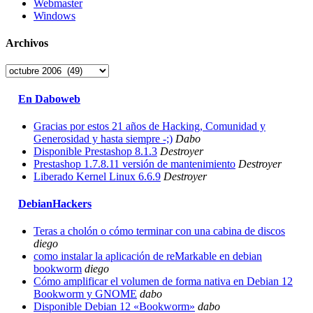
Webmaster
Windows
Archivos
Archivos
En Daboweb
Gracias por estos 21 años de Hacking, Comunidad y
Generosidad y hasta siempre -;)
Dabo
Disponible Prestashop 8.1.3
Destroyer
Prestashop 1.7.8.11 versión de mantenimiento
Destroyer
Liberado Kernel Linux 6.6.9
Destroyer
DebianHackers
Teras a cholón o cómo terminar con una cabina de discos
diego
como instalar la aplicación de reMarkable en debian
bookworm
diego
Cómo amplificar el volumen de forma nativa en Debian 12
Bookworm y GNOME
dabo
Disponible Debian 12 «Bookworm»
dabo