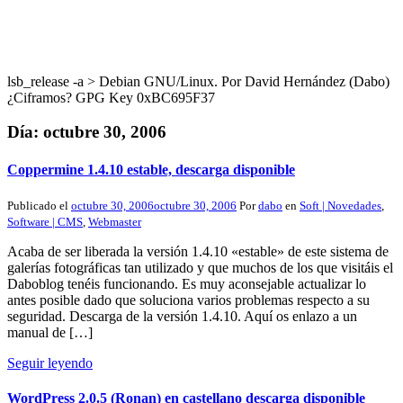
lsb_release -a > Debian GNU/Linux. Por David Hernández (Dabo)
¿Ciframos? GPG Key 0xBC695F37
Día:
octubre 30, 2006
Coppermine 1.4.10 estable, descarga disponible
Publicado el
octubre 30, 2006
octubre 30, 2006
Por
dabo
en
Soft | Novedades
,
Software | CMS
,
Webmaster
Acaba de ser liberada la versión 1.4.10 «estable» de este sistema de
galerías fotográficas tan utilizado y que muchos de los que visitáis el
Daboblog tenéis funcionando. Es muy aconsejable actualizar lo
antes posible dado que soluciona varios problemas respecto a su
seguridad. Descarga de la versión 1.4.10. Aquí os enlazo a un
manual de […]
Seguir leyendo
WordPress 2.0.5 (Ronan) en castellano descarga disponible