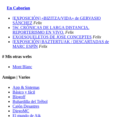
En Caborian
[EXPOSICIÓN] «BIZITZA/VIDA» de GERVASIO
SÁNCHEZ
Felix
5W. CRÓNICAS DE LARGA DISTANCIA.
REPORTERISMO EN VIVO.
Felix
EXOESQUELETOS DE JOSE CONCEPTES
Felix
[EXPOSICIÓN] BAZTERTUAK / DESCARTADAS de
MARC ESPÍN
Felix
# Mis otras webs
Mont Blanc
Amigas | Varios
App & Sistemas
Básico y fácil
Blogoff
Buhardilla del Trébol
Cajón Desastres
DiegoMC
El mundo de Aik