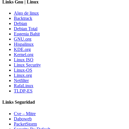
Links Gnu | Linux
Algo de linux
Backtrack
Debian
Debian Total
Eugenia Bahit
GNU.org
Hispalinux
KDE.org
Kernel.org
Linux ISO
Linux Security
Linux-OS
Linux.org
Netfilter
RafaLinux
TLDP-ES
Links Seguridad
Cve – Mitre
Daboweb
PacketStorm