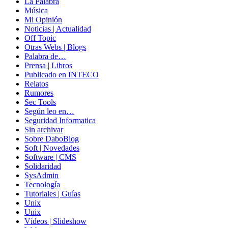
La Palabra
Música
Mi Opinión
Noticias | Actualidad
Off Topic
Otras Webs | Blogs
Palabra de…
Prensa | Libros
Publicado en INTECO
Relatos
Rumores
Sec Tools
Según leo en…
Seguridad Informatica
Sin archivar
Sobre DaboBlog
Soft | Novedades
Software | CMS
Solidaridad
SysAdmin
Tecnología
Tutoriales | Guías
Unix
Unix
Vídeos | Slideshow