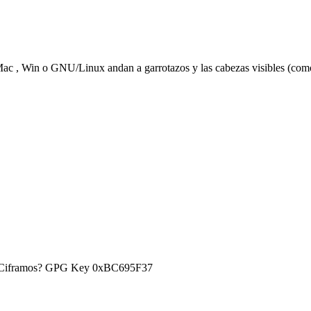
Mac , Win o GNU/Linux andan a garrotazos y las cabezas visibles (com
) ¿Ciframos? GPG Key 0xBC695F37