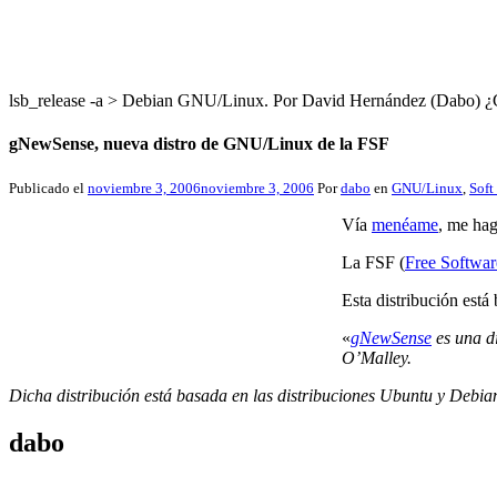
lsb_release -a > Debian GNU/Linux. Por David Hernández (Dabo
gNewSense, nueva distro de GNU/Linux de la FSF
Publicado el
noviembre 3, 2006
noviembre 3, 2006
Por
dabo
en
GNU/Linux
,
Soft
Vía
menéame
, me hag
La FSF (
Free Softwar
Esta distribución est
«
gNewSense
es una di
O’Malley.
Dicha distribución está basada en las distribuciones Ubuntu y Debian
dabo