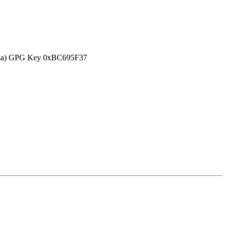
efensa) GPG Key 0xBC695F37