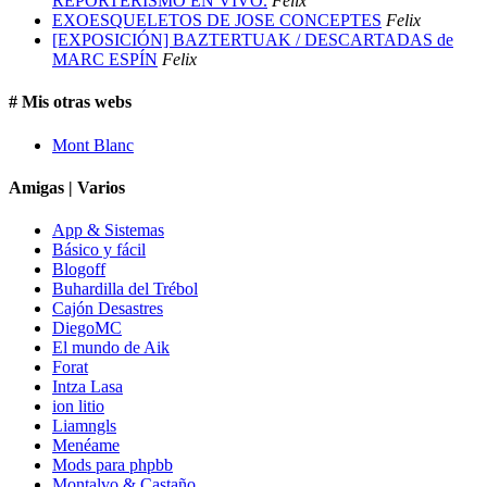
REPORTERISMO EN VIVO.
Felix
EXOESQUELETOS DE JOSE CONCEPTES
Felix
[EXPOSICIÓN] BAZTERTUAK / DESCARTADAS de
MARC ESPÍN
Felix
# Mis otras webs
Mont Blanc
Amigas | Varios
App & Sistemas
Básico y fácil
Blogoff
Buhardilla del Trébol
Cajón Desastres
DiegoMC
El mundo de Aik
Forat
Intza Lasa
ion litio
Liamngls
Menéame
Mods para phpbb
Montalvo & Castaño