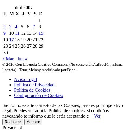
abril 2007
L
M
X
J
V
S
D
1
2
3
4
5
6
7
8
9
10
11
12
13
14
15
16
17
18
19
20
21
22
23
24
25
26
27
28
29
30
« Mar
Jun »
© 2026 Con Licencia Creative Commons (No comercial, Atribución, misma
licencia)
-
Tema Melany modificado por Dabo
-
Aviso Legal
Política de Privacidad
Política de Cookies
Configuración de Cookies
Siento molestarte con esto de las Cookies, pero es por imperativo
legal. Puedes ver aquí la Política de Cookies, si continúas
navegando te informo que la estás aceptando ;)
Ver
Rechazar
Aceptar
Privacidad