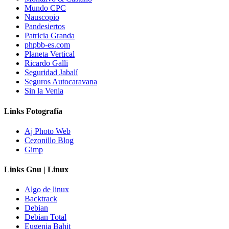
Mundo CPC
Nauscopio
Pandesiertos
Patricia Granda
phpbb-es.com
Planeta Vertical
Ricardo Galli
Seguridad Jabalí
Seguros Autocaravana
Sin la Venia
Links Fotografía
Aj Photo Web
Cezonillo Blog
Gimp
Links Gnu | Linux
Algo de linux
Backtrack
Debian
Debian Total
Eugenia Bahit