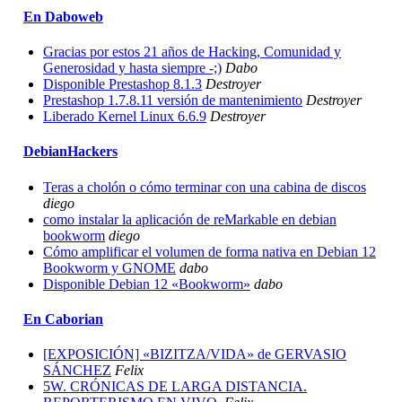
En Daboweb
Gracias por estos 21 años de Hacking, Comunidad y
Generosidad y hasta siempre -;)
Dabo
Disponible Prestashop 8.1.3
Destroyer
Prestashop 1.7.8.11 versión de mantenimiento
Destroyer
Liberado Kernel Linux 6.6.9
Destroyer
DebianHackers
Teras a cholón o cómo terminar con una cabina de discos
diego
como instalar la aplicación de reMarkable en debian
bookworm
diego
Cómo amplificar el volumen de forma nativa en Debian 12
Bookworm y GNOME
dabo
Disponible Debian 12 «Bookworm»
dabo
En Caborian
[EXPOSICIÓN] «BIZITZA/VIDA» de GERVASIO
SÁNCHEZ
Felix
5W. CRÓNICAS DE LARGA DISTANCIA.