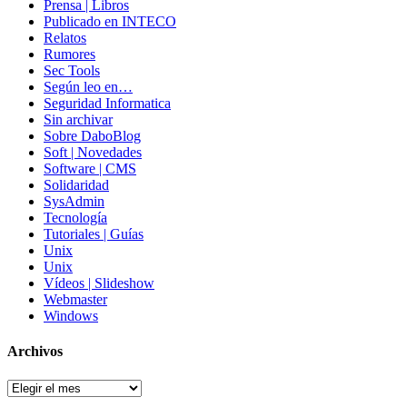
Prensa | Libros
Publicado en INTECO
Relatos
Rumores
Sec Tools
Según leo en…
Seguridad Informatica
Sin archivar
Sobre DaboBlog
Soft | Novedades
Software | CMS
Solidaridad
SysAdmin
Tecnología
Tutoriales | Guías
Unix
Unix
Vídeos | Slideshow
Webmaster
Windows
Archivos
Archivos