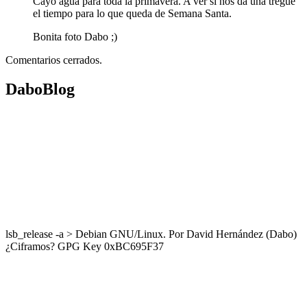
Cayó agua para toda la primavera. A ver si nos da una tregue
el tiempo para lo que queda de Semana Santa.
Bonita foto Dabo ;)
Comentarios cerrados.
DaboBlog
lsb_release -a > Debian GNU/Linux. Por David Hernández (Dabo)
¿Ciframos? GPG Key 0xBC695F37