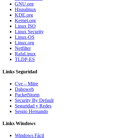
GNU.org
Hispalinux
KDE.org
Kernel.org
Linux ISO
Linux Security
Linux-OS
Linux.org
Netfilter
RafaLinux
TLDP-ES
Links Seguridad
Cve – Mitre
Daboweb
PacketStorm
Security By Default
Seguridad y Redes
Sergio Hernando
Links Windows
Windows Fácil