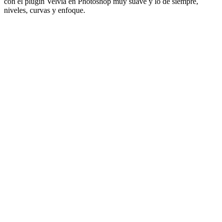
con el plugin Velvia en Photoshop muy suave y lo de siempre,
niveles, curvas y enfoque.