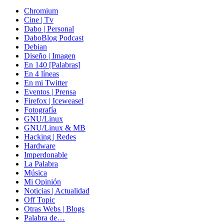
Chromium
Cine | Tv
Dabo | Personal
DaboBlog Podcast
Debian
Diseño | Imagen
En 140 [Palabras]
En 4 líneas
En mi Twitter
Eventos | Prensa
Firefox | Iceweasel
Fotografía
GNU/Linux
GNU/Linux & MB
Hacking | Redes
Hardware
Imperdonable
La Palabra
Música
Mi Opinión
Noticias | Actualidad
Off Topic
Otras Webs | Blogs
Palabra de…