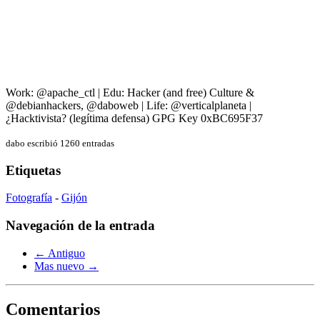
Work: @apache_ctl | Edu: Hacker (and free) Culture &
@debianhackers, @daboweb | Life: @verticalplaneta |
¿Hacktivista? (legítima defensa) GPG Key 0xBC695F37
dabo escribió 1260 entradas
Etiquetas
Fotografía
-
Gijón
Navegación de la entrada
← Antiguo
Mas nuevo →
Comentarios