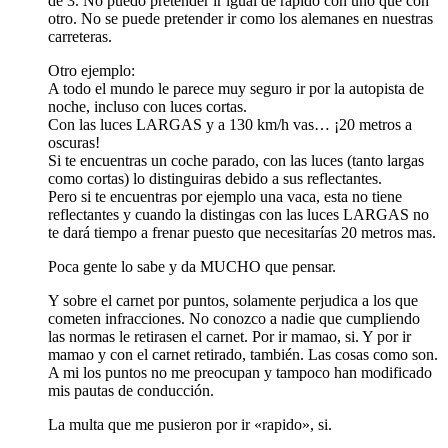
de 3. No puedo pretender ir igual de rápido con uno que con
otro. No se puede pretender ir como los alemanes en nuestras
carreteras.
Otro ejemplo:
A todo el mundo le parece muy seguro ir por la autopista de
noche, incluso con luces cortas.
Con las luces LARGAS y a 130 km/h vas… ¡20 metros a
oscuras!
Si te encuentras un coche parado, con las luces (tanto largas
como cortas) lo distinguiras debido a sus reflectantes.
Pero si te encuentras por ejemplo una vaca, esta no tiene
reflectantes y cuando la distingas con las luces LARGAS no
te dará tiempo a frenar puesto que necesitarías 20 metros mas.
Poca gente lo sabe y da MUCHO que pensar.
Y sobre el carnet por puntos, solamente perjudica a los que
cometen infracciones. No conozco a nadie que cumpliendo
las normas le retirasen el carnet. Por ir mamao, si. Y por ir
mamao y con el carnet retirado, también. Las cosas como son.
A mi los puntos no me preocupan y tampoco han modificado
mis pautas de conducción.
La multa que me pusieron por ir «rapido», si.