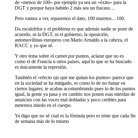
de «menos de 100» por ejemplo ya sea un «éxito» para la
DGT y porque haya habido 2 más sea un fracaso…
Pero vamos a ver, repasemos el dato, 100 muertos…100.
Da escalofríos y el problema es que además nadie se pone de
acuerdo, ni la DGT, ni el gobierno, la oposición,
automovilistas europeos con Mario Arnaldo a la cabeza, el
RACC y yo que sé.
Y otro tema sobre el carnet por puntos, aclarar que no es
como el de Francia u otros paises, aquí lo que se ha buscado
es únicamente la represión.
También el «efecto ojo que me quitan los puntos» parece que
en la sociedad se ha mitigado, es como lo de no fumar en
ciertos lugares, te acabas acostumbrando pues lo de los puntos
igual, la gente ya pasa y en cambio nos ponen esas mierdas de
anuncios con las voces mal dobladas y poco creibles para
meternos miedo en el cuerpo.
Ya digo que no sé cual es la fórmula pero es triste que cada fin
de semana más de lo mismo