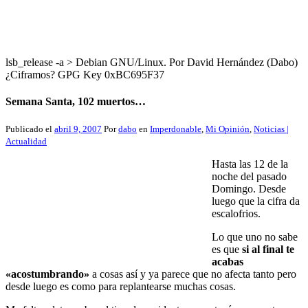
lsb_release -a > Debian GNU/Linux. Por David Hernández (Dabo)
¿Ciframos? GPG Key 0xBC695F37
Semana Santa, 102 muertos…
Publicado el
abril 9, 2007
Por
dabo
en
Imperdonable
,
Mi Opinión
,
Noticias |
Actualidad
Hasta las 12 de la
noche del pasado
Domingo. Desde
luego que la cifra da
escalofrios.
Lo que uno no sabe
es que
si al final te
acabas
«acostumbrando»
a cosas así y ya parece que no afecta tanto pero
desde luego es como para replantearse muchas cosas.