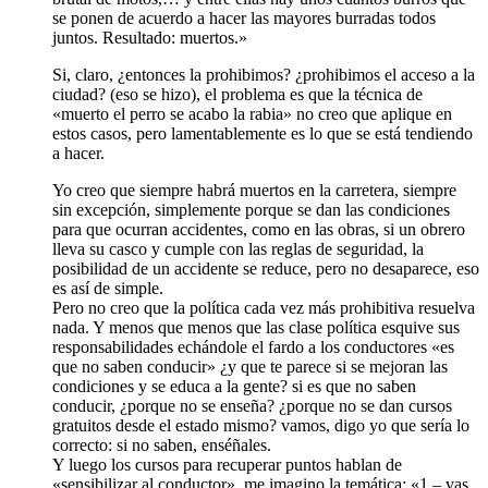
se ponen de acuerdo a hacer las mayores burradas todos
juntos. Resultado: muertos.»
Si, claro, ¿entonces la prohibimos? ¿prohibimos el acceso a la
ciudad? (eso se hizo), el problema es que la técnica de
«muerto el perro se acabo la rabia» no creo que aplique en
estos casos, pero lamentablemente es lo que se está tendiendo
a hacer.
Yo creo que siempre habrá muertos en la carretera, siempre
sin excepción, simplemente porque se dan las condiciones
para que ocurran accidentes, como en las obras, si un obrero
lleva su casco y cumple con las reglas de seguridad, la
posibilidad de un accidente se reduce, pero no desaparece, eso
es así de simple.
Pero no creo que la política cada vez más prohibitiva resuelva
nada. Y menos que menos que las clase política esquive sus
responsabilidades echándole el fardo a los conductores «es
que no saben conducir» ¿y que te parece si se mejoran las
condiciones y se educa a la gente? si es que no saben
conducir, ¿porque no se enseña? ¿porque no se dan cursos
gratuitos desde el estado mismo? vamos, digo yo que sería lo
correcto: si no saben, enséñales.
Y luego los cursos para recuperar puntos hablan de
«sensibilizar al conductor», me imagino la temática: «1 – vas