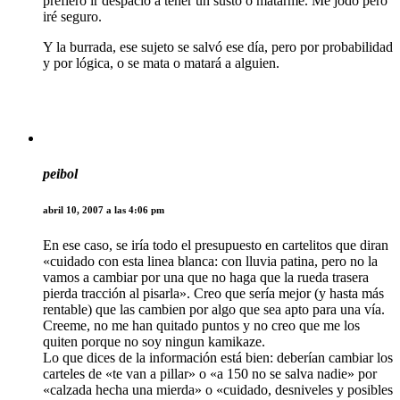
prefiero ir despacio a tener un susto o matarme. Me jodo pero
iré seguro.
Y la burrada, ese sujeto se salvó ese día, pero por probabilidad
y por lógica, o se mata o matará a alguien.
peibol
abril 10, 2007 a las 4:06 pm
En ese caso, se iría todo el presupuesto en cartelitos que diran
«cuidado con esta linea blanca: con lluvia patina, pero no la
vamos a cambiar por una que no haga que la rueda trasera
pierda tracción al pisarla». Creo que sería mejor (y hasta más
rentable) que las cambien por algo que sea apto para una vía.
Creeme, no me han quitado puntos y no creo que me los
quiten porque no soy ningun kamikaze.
Lo que dices de la información está bien: deberían cambiar los
carteles de «te van a pillar» o «a 150 no se salva nadie» por
«calzada hecha una mierda» o «cuidado, desniveles y posibles