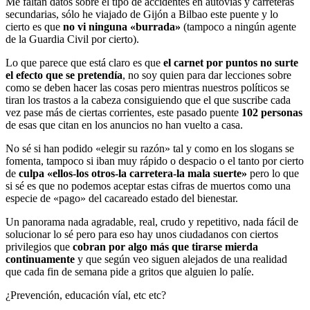
Me faltan datos sobre el tipo de accidentes en autovías y carreteras
secundarias, sólo he viajado de Gijón a Bilbao este puente y lo
cierto es que
no vi ninguna «burrada»
(tampoco a ningún agente
de la Guardia Civil por cierto).
Lo que parece que está claro es que
el carnet por puntos no surte
el efecto que se pretendía
, no soy quien para dar lecciones sobre
como se deben hacer las cosas pero mientras nuestros políticos se
tiran los trastos a la cabeza consiguiendo que el que suscribe cada
vez pase más de ciertas corrientes, este pasado puente
102 personas
de esas que citan en los anuncios no han vuelto a casa.
No sé si han podido «elegir su razón» tal y como en los slogans se
fomenta, tampoco si iban muy rápido o despacio o el tanto por cierto
de
culpa «ellos-los otros-la carretera-la mala suerte»
pero lo que
si sé es que no podemos aceptar estas cifras de muertos como una
especie de «pago» del cacareado estado del bienestar.
Un panorama nada agradable, real, crudo y repetitivo, nada fácil de
solucionar lo sé pero para eso hay unos ciudadanos con ciertos
privilegios que
cobran por algo más que tirarse mierda
continuamente
y que según veo siguen alejados de una realidad
que cada fin de semana pide a gritos que alguien lo palíe.
¿Prevención, educación víal, etc etc?