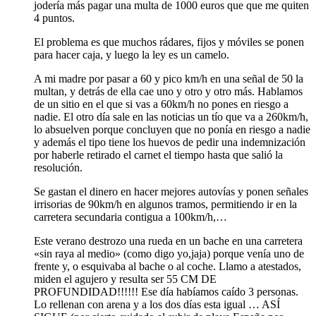
jodería más pagar una multa de 1000 euros que que me quiten
4 puntos.
El problema es que muchos rádares, fijos y móviles se ponen
para hacer caja, y luego la ley es un camelo.
A mi madre por pasar a 60 y pico km/h en una señal de 50 la
multan, y detrás de ella cae uno y otro y otro más. Hablamos
de un sitio en el que si vas a 60km/h no pones en riesgo a
nadie. El otro día sale en las noticias un tío que va a 260km/h,
lo absuelven porque concluyen que no ponía en riesgo a nadie
y además el tipo tiene los huevos de pedir una indemnización
por haberle retirado el carnet el tiempo hasta que salió la
resolución.
Se gastan el dinero en hacer mejores autovías y ponen señales
irrisorias de 90km/h en algunos tramos, permitiendo ir en la
carretera secundaria contigua a 100km/h,…
Este verano destrozo una rueda en un bache en una carretera
«sin raya al medio» (como digo yo,jaja) porque venía uno de
frente y, o esquivaba al bache o al coche. Llamo a atestados,
miden el agujero y resulta ser 55 CM DE
PROFUNDIDAD!!!!!! Ese día habíamos caído 3 personas.
Lo rellenan con arena y a los dos días esta igual … ASÍ