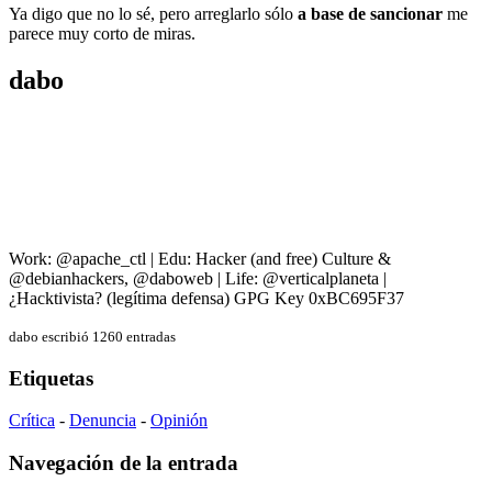
Ya digo que no lo sé, pero arreglarlo sólo
a base de sancionar
me
parece muy corto de miras.
dabo
Work: @apache_ctl | Edu: Hacker (and free) Culture &
@debianhackers, @daboweb | Life: @verticalplaneta |
¿Hacktivista? (legítima defensa) GPG Key 0xBC695F37
dabo escribió 1260 entradas
Etiquetas
Crítica
-
Denuncia
-
Opinión
Navegación de la entrada