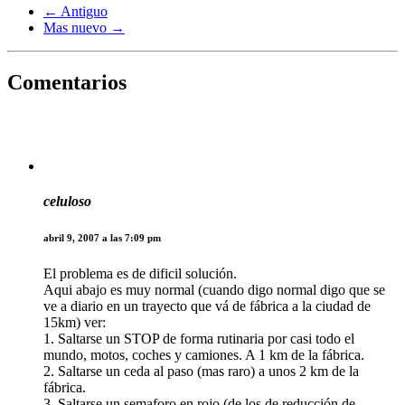
← Antiguo
Mas nuevo →
Comentarios
celuloso
abril 9, 2007 a las 7:09 pm
El problema es de dificil solución.
Aqui abajo es muy normal (cuando digo normal digo que se
ve a diario en un trayecto que vá de fábrica a la ciudad de
15km) ver:
1. Saltarse un STOP de forma rutinaria por casi todo el
mundo, motos, coches y camiones. A 1 km de la fábrica.
2. Saltarse un ceda al paso (mas raro) a unos 2 km de la
fábrica.
3. Saltarse un semaforo en rojo (de los de reducción de