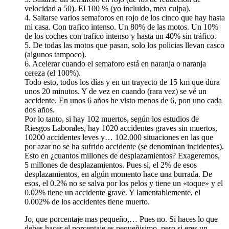
velocidad a 50). El 100 % (yo incluido, mea culpa).
4. Saltarse varios semaforos en rojo de los cinco que hay hasta
mi casa. Con trafico intenso. Un 80% de las motos. Un 10%
de los coches con trafico intenso y hasta un 40% sin tráfico.
5. De todas las motos que pasan, solo los policias llevan casco
(algunos tampoco).
6. Acelerar cuando el semaforo está en naranja o naranja
cereza (el 100%).
Todo esto, todos los días y en un trayecto de 15 km que dura
unos 20 minutos. Y de vez en cuando (rara vez) se vé un
accidente. En unos 6 años he visto menos de 6, pon uno cada
dos años.
Por lo tanto, si hay 102 muertos, según los estudios de
Riesgos Laborales, hay 1020 accidentes graves sin muertos,
10200 accidentes leves y… 102.000 situaciones en las que
por azar no se ha sufrido accidente (se denominan incidentes).
Esto en ¿cuantos millones de desplazamientos? Exageremos,
5 millones de desplazamientos. Pues si, el 2% de esos
desplazamientos, en algún momento hace una burrada. De
esos, el 0.2% no se salva por los pelos y tiene un «toque» y el
0.02% tiene un accidente grave. Y lamentablemente, el
0.002% de los accidentes tiene muerto.
Jo, que porcentaje mas pequeño,… Pues no. Si haces lo que
debes hacer el porcentaje es pequeñisimo, pero si eres un