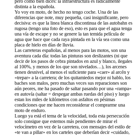
pero como bien dices: la infraestructura es radicalmente
distinta a la española.
Yo voy en moto, de hecho no tengo coche. Una de las
diferencias que note, muy pequeña, casi insignificante, pero
decisiva: es que la linea blanca discontinua de las autobahn es
rugosa (tengo una foto de eso), esto es para que el agua tenga
una vía de escape y no se genere la tan temida película de
agua que hace que cada raya pintada en la vía sea como una
placa de hielo en días de lluvia.
Las carreteras españolas, al menos para las motos, son una
aventura cada día: todas las pinturas son deslizantes (ni que
decir de los pasos de cebra pintados en azul y blanco, ilegales
al 100%, y menos de los que son nivelados…), los arcenes
tienen desnivel, al menos el suficiente para «caer» al arcén y
«trepar» a la carretera; de los quitamiedos mejor ni hablo, los
baches son malos, pero muchas veces sus reparaciones son
aún peores, me ha pasado de saltar pasando por una «rampa»
en autovía (saltar = despegar ambas ruedas del piso) y luego
estan los miles de kilómetros con asfaltos en pésimas
condiciones que me hacen reconsiderar el comprarme una
moto de enduro.
Luego ya está el tema de la velocidad, toda esta persecución
solo consigue que estemos más pendientes de mirar el
velocímetro en vez de la carretera, con mensajes del estilo de
«te van a pillar» en los carteles que deberían decir «cuidado,