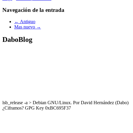
Navegación de la entrada
← Antiguo
Mas nuevo →
DaboBlog
lsb_release -a > Debian GNU/Linux. Por David Hernández (Dabo)
¿Ciframos? GPG Key 0xBC695F37