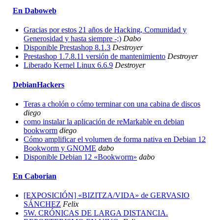
En Daboweb
Gracias por estos 21 años de Hacking, Comunidad y
Generosidad y hasta siempre -;)
Dabo
Disponible Prestashop 8.1.3
Destroyer
Prestashop 1.7.8.11 versión de mantenimiento
Destroyer
Liberado Kernel Linux 6.6.9
Destroyer
DebianHackers
Teras a cholón o cómo terminar con una cabina de discos
diego
como instalar la aplicación de reMarkable en debian
bookworm
diego
Cómo amplificar el volumen de forma nativa en Debian 12
Bookworm y GNOME
dabo
Disponible Debian 12 «Bookworm»
dabo
En Caborian
[EXPOSICIÓN] «BIZITZA/VIDA» de GERVASIO
SÁNCHEZ
Felix
5W. CRÓNICAS DE LARGA DISTANCIA.