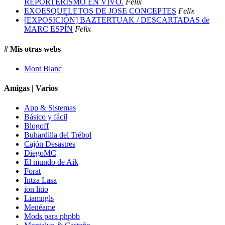
REPORTERISMO EN VIVO.
Felix
EXOESQUELETOS DE JOSE CONCEPTES
Felix
[EXPOSICIÓN] BAZTERTUAK / DESCARTADAS de
MARC ESPÍN
Felix
# Mis otras webs
Mont Blanc
Amigas | Varios
App & Sistemas
Básico y fácil
Blogoff
Buhardilla del Trébol
Cajón Desastres
DiegoMC
El mundo de Aik
Forat
Intza Lasa
ion litio
Liamngls
Menéame
Mods para phpbb