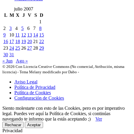
julio 2007
L
M
X
J
V
S
D
1
2
3
4
5
6
7
8
9
10
11
12
13
14
15
16
17
18
19
20
21
22
23
24
25
26
27
28
29
30
31
« Jun
Ago »
© 2026 Con Licencia Creative Commons (No comercial, Atribución, misma
licencia)
-
Tema Melany modificado por Dabo
-
Aviso Legal
Política de Privacidad
Política de Cookies
Configuración de Cookies
Siento molestarte con esto de las Cookies, pero es por imperativo
legal. Puedes ver aquí la Política de Cookies, si continúas
navegando te informo que la estás aceptando ;)
Ver
Rechazar
Aceptar
Privacidad