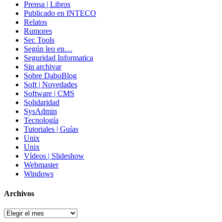
Prensa | Libros
Publicado en INTECO
Relatos
Rumores
Sec Tools
Según leo en…
Seguridad Informatica
Sin archivar
Sobre DaboBlog
Soft | Novedades
Software | CMS
Solidaridad
SysAdmin
Tecnología
Tutoriales | Guías
Unix
Unix
Vídeos | Slideshow
Webmaster
Windows
Archivos
Archivos