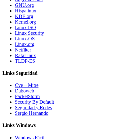
GNU.org
Hispalinux
KDE.org
Kernel.org
Linux ISO
Linux Security
Linux-OS
Linux.org
Netfilter
RafaLinux
TLDP-ES
Links Seguridad
Cve – Mitre
Daboweb
PacketStorm
Security By Default
Seguridad y Redes
Sergio Hernando
Links Windows
Windows Fácil