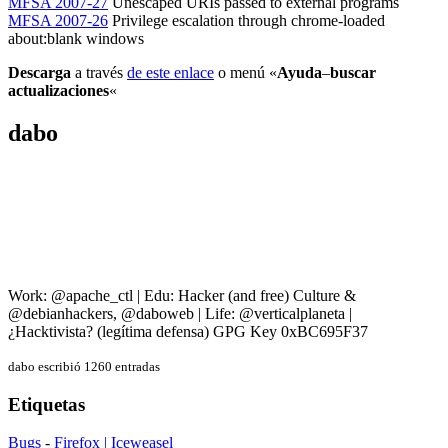
MFSA 2007-27
Unescaped URIs passed to external programs
MFSA 2007-26
Privilege escalation through chrome-loaded
about:blank windows
Descarga
a través
de este enlace
o menú «
Ayuda
–
buscar
actualizaciones
«
dabo
Work: @apache_ctl | Edu: Hacker (and free) Culture &
@debianhackers, @daboweb | Life: @verticalplaneta |
¿Hacktivista? (legítima defensa) GPG Key 0xBC695F37
dabo escribió 1260 entradas
Etiquetas
Bugs
-
Firefox | Iceweasel