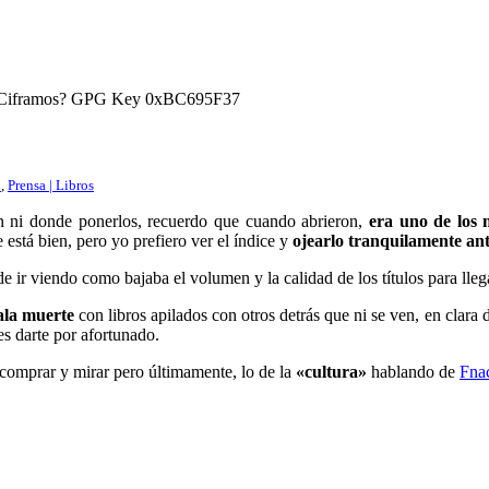
) ¿Ciframos? GPG Key 0xBC695F37
n
,
Prensa | Libros
 ni donde ponerlos, recuerdo que cuando abrieron,
era uno de los 
está bien, pero yo prefiero ver el índice y
ojearlo tranquilamente an
 ir viendo como bajaba el volumen y la calidad de los títulos para llegar
ala muerte
con libros apilados con otros detrás que ni se ven, en clara
s darte por afortunado.
comprar y mirar pero últimamente, lo de la
«cultura»
hablando de
Fna