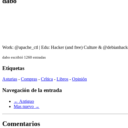
dabo
Work: @apache_ctl | Edu: Hacker (and free) Culture & @debianhack
dabo escribió 1260 entradas
Etiquetas
Asturias
-
Compras
-
Crítica
-
Libros
-
Opinión
Navegación de la entrada
← Antiguo
Mas nuevo →
Comentarios