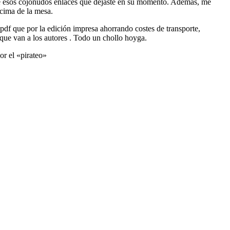
 de esos cojonudos enlaces que dejaste en su momento. Además, me
ncima de la mesa.
 pdf que por la edición impresa ahorrando costes de transporte,
o que van a los autores . Todo un chollo hoyga.
or el «pirateo»