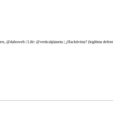
ers, @daboweb | Life: @verticalplaneta | ¿Hacktivista? (legítima d