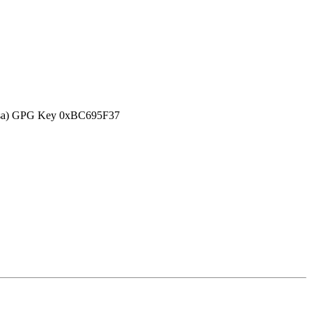
efensa) GPG Key 0xBC695F37