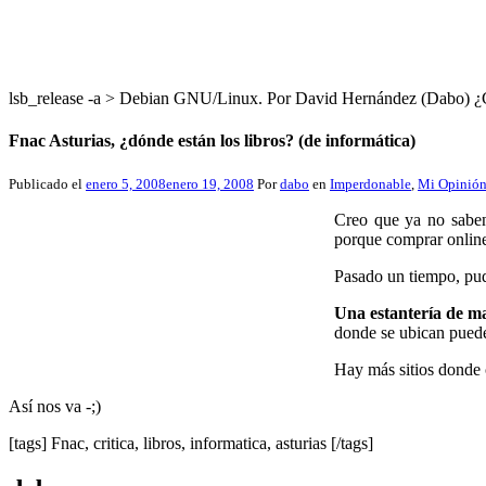
lsb_release -a > Debian GNU/Linux. Por David Hernández (Dabo
Fnac Asturias, ¿dónde están los libros? (de informática)
Publicado el
enero 5, 2008
enero 19, 2008
Por
dabo
en
Imperdonable
,
Mi Opinió
Creo que ya no saben
porque comprar online 
Pasado un tiempo, pude
Una estantería de m
donde se ubican puede
Hay más sitios donde 
Así nos va -;)
[tags] Fnac, critica, libros, informatica, asturias [/tags]