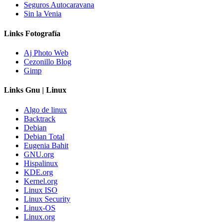
Seguros Autocaravana
Sin la Venia
Links Fotografía
Aj Photo Web
Cezonillo Blog
Gimp
Links Gnu | Linux
Algo de linux
Backtrack
Debian
Debian Total
Eugenia Bahit
GNU.org
Hispalinux
KDE.org
Kernel.org
Linux ISO
Linux Security
Linux-OS
Linux.org