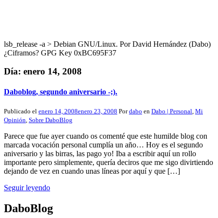
lsb_release -a > Debian GNU/Linux. Por David Hernández (Dabo)
¿Ciframos? GPG Key 0xBC695F37
Día:
enero 14, 2008
Daboblog, segundo aniversario -;).
Publicado el
enero 14, 2008
enero 23, 2008
Por
dabo
en
Dabo | Personal
,
Mi
Opinión
,
Sobre DaboBlog
Parece que fue ayer cuando os comenté que este humilde blog con
marcada vocación personal cumplía un año… Hoy es el segundo
aniversario y las birras, las pago yo! Iba a escribir aquí un rollo
importante pero simplemente, quería deciros que me sigo divirtiendo
dejando de vez en cuando unas líneas por aquí y que […]
Seguir leyendo
DaboBlog