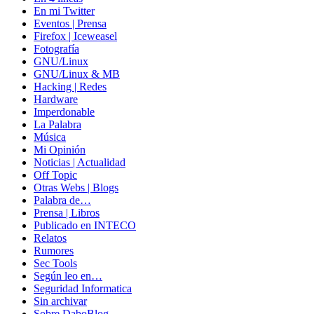
En mi Twitter
Eventos | Prensa
Firefox | Iceweasel
Fotografía
GNU/Linux
GNU/Linux & MB
Hacking | Redes
Hardware
Imperdonable
La Palabra
Música
Mi Opinión
Noticias | Actualidad
Off Topic
Otras Webs | Blogs
Palabra de…
Prensa | Libros
Publicado en INTECO
Relatos
Rumores
Sec Tools
Según leo en…
Seguridad Informatica
Sin archivar
Sobre DaboBlog