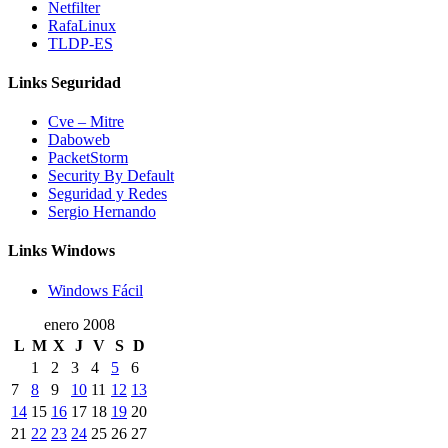
Netfilter
RafaLinux
TLDP-ES
Links Seguridad
Cve – Mitre
Daboweb
PacketStorm
Security By Default
Seguridad y Redes
Sergio Hernando
Links Windows
Windows Fácil
enero 2008
L
M
X
J
V
S
D
1
2
3
4
5
6
7
8
9
10
11
12
13
14
15
16
17
18
19
20
21
22
23
24
25
26
27