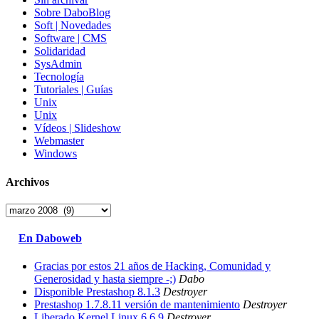
Sobre DaboBlog
Soft | Novedades
Software | CMS
Solidaridad
SysAdmin
Tecnología
Tutoriales | Guías
Unix
Unix
Vídeos | Slideshow
Webmaster
Windows
Archivos
Archivos
En Daboweb
Gracias por estos 21 años de Hacking, Comunidad y
Generosidad y hasta siempre -;)
Dabo
Disponible Prestashop 8.1.3
Destroyer
Prestashop 1.7.8.11 versión de mantenimiento
Destroyer
Liberado Kernel Linux 6.6.9
Destroyer