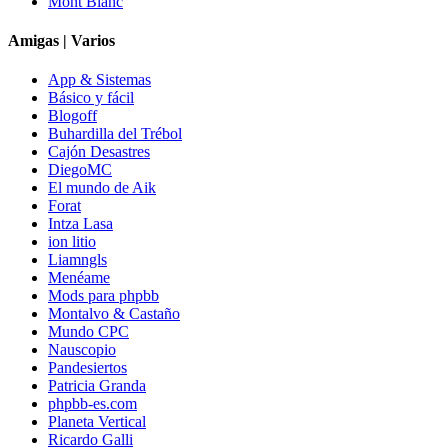
Mont Blanc
Amigas | Varios
App & Sistemas
Básico y fácil
Blogoff
Buhardilla del Trébol
Cajón Desastres
DiegoMC
El mundo de Aik
Forat
Intza Lasa
ion litio
Liamngls
Menéame
Mods para phpbb
Montalvo & Castaño
Mundo CPC
Nauscopio
Pandesiertos
Patricia Granda
phpbb-es.com
Planeta Vertical
Ricardo Galli