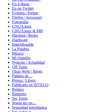
En 4 líneas
En mi Twitter
Eventos | Prensa
Firefox | Iceweasel
Fotografía
GNU/Linux
GNU/Linux & MB
Hacking | Redes
Hardware
Imperdonable
La Palabra
Música
Mi Opinión
Noticias | Actualidad
Off Topic
Otras Webs | Blogs
Palabra de…
Prensa | Libros
Publicado en INTECO
Relatos
Rumores
Sec Tools
Según leo en…
Seguridad Informatica
Sin archivar