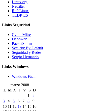
Linux.org
Netfilter
RafaLinux
TLDP-ES
Links Seguridad
Cve – Mitre
Daboweb
PacketStorm
Security By Default
Seguridad y Redes
Sergio Hernando
Links Windows
Windows Fácil
marzo 2008
L
M
X
J
V
S
D
1
2
3
4
5
6
7
8
9
10
11
12
13
14
15
16