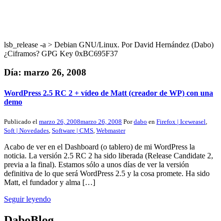
lsb_release -a > Debian GNU/Linux. Por David Hernández (Dabo)
¿Ciframos? GPG Key 0xBC695F37
Día:
marzo 26, 2008
WordPress 2.5 RC 2 + vídeo de Matt (creador de WP) con una
demo
Publicado el
marzo 26, 2008
marzo 26, 2008
Por
dabo
en
Firefox | Iceweasel
,
Soft | Novedades
,
Software | CMS
,
Webmaster
Acabo de ver en el Dashboard (o tablero) de mi WordPress la
noticia. La versión 2.5 RC 2 ha sido liberada (Release Candidate 2,
previa a la final). Estamos sólo a unos días de ver la versión
definitiva de lo que será WordPress 2.5 y la cosa promete. Ha sido
Matt, el fundador y alma […]
Seguir leyendo
DaboBlog