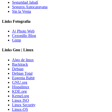
Seguridad Jabalí
Seguros Autocaravana
Sin la Venia
Links Fotografía
Aj Photo Web
Cezonillo Blog
Gimp
Links Gnu | Linux
Algo de linux
Backtrack
Debian
Debian Total
Eugenia Bahit
GNU.org
Hispalinux
KDE.org
Kernel.org
Linux ISO
Linux Security
Linux-OS