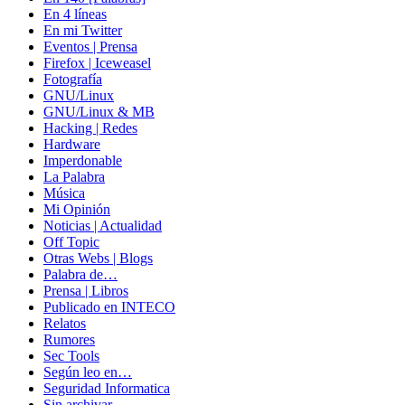
En 4 líneas
En mi Twitter
Eventos | Prensa
Firefox | Iceweasel
Fotografía
GNU/Linux
GNU/Linux & MB
Hacking | Redes
Hardware
Imperdonable
La Palabra
Música
Mi Opinión
Noticias | Actualidad
Off Topic
Otras Webs | Blogs
Palabra de…
Prensa | Libros
Publicado en INTECO
Relatos
Rumores
Sec Tools
Según leo en…
Seguridad Informatica
Sin archivar