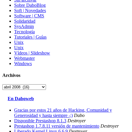
Sobre DaboBlog
Soft | Novedades
Software | CMS
Solidaridad
SysAdmin
Tecnología
Tutoriales | Guías
Unix
Unix
Vídeos | Slideshow
Webmaster
Windows
Archivos
Archivos
En Daboweb
Gracias por estos 21 años de Hacking, Comunidad y
Generosidad y hasta siempre -;)
Dabo
Disponible Prestashop 8.1.3
Destroyer
Prestashop 1.7.8.11 versión de mantenimiento
Destroyer
Liberado Kernel Linux 6.6.9
Destroyer