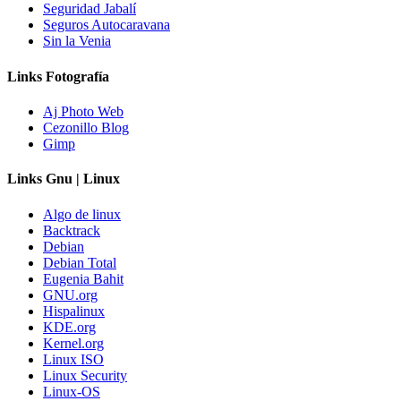
Seguridad Jabalí
Seguros Autocaravana
Sin la Venia
Links Fotografía
Aj Photo Web
Cezonillo Blog
Gimp
Links Gnu | Linux
Algo de linux
Backtrack
Debian
Debian Total
Eugenia Bahit
GNU.org
Hispalinux
KDE.org
Kernel.org
Linux ISO
Linux Security
Linux-OS