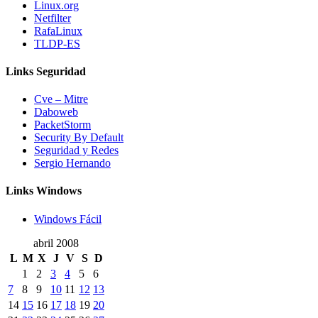
Linux.org
Netfilter
RafaLinux
TLDP-ES
Links Seguridad
Cve – Mitre
Daboweb
PacketStorm
Security By Default
Seguridad y Redes
Sergio Hernando
Links Windows
Windows Fácil
abril 2008
L
M
X
J
V
S
D
1
2
3
4
5
6
7
8
9
10
11
12
13
14
15
16
17
18
19
20