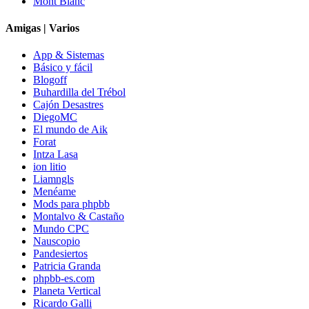
Mont Blanc
Amigas | Varios
App & Sistemas
Básico y fácil
Blogoff
Buhardilla del Trébol
Cajón Desastres
DiegoMC
El mundo de Aik
Forat
Intza Lasa
ion litio
Liamngls
Menéame
Mods para phpbb
Montalvo & Castaño
Mundo CPC
Nauscopio
Pandesiertos
Patricia Granda
phpbb-es.com
Planeta Vertical
Ricardo Galli