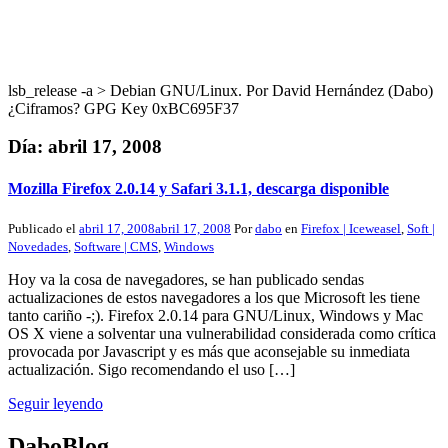
lsb_release -a > Debian GNU/Linux. Por David Hernández (Dabo)
¿Ciframos? GPG Key 0xBC695F37
Día:
abril 17, 2008
Mozilla Firefox 2.0.14 y Safari 3.1.1, descarga disponible
Publicado el
abril 17, 2008
abril 17, 2008
Por
dabo
en
Firefox | Iceweasel
,
Soft |
Novedades
,
Software | CMS
,
Windows
Hoy va la cosa de navegadores, se han publicado sendas
actualizaciones de estos navegadores a los que Microsoft les tiene
tanto cariño -;). Firefox 2.0.14 para GNU/Linux, Windows y Mac
OS X viene a solventar una vulnerabilidad considerada como crítica
provocada por Javascript y es más que aconsejable su inmediata
actualización. Sigo recomendando el uso […]
Seguir leyendo
DaboBlog