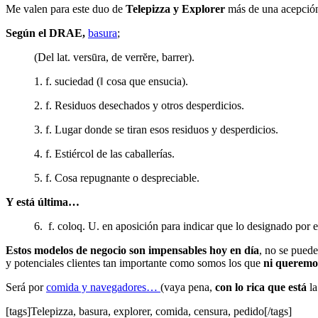
Me valen para este duo de
Telepizza y Explorer
más de una acepció
Según el DRAE,
basura
;
(Del lat. versūra, de verrĕre, barrer).
1. f. suciedad (‖ cosa que ensucia).
2. f. Residuos desechados y otros desperdicios.
3. f. Lugar donde se tiran esos residuos y desperdicios.
4. f. Estiércol de las caballerías.
5. f. Cosa repugnante o despreciable.
Y está última…
6. f. coloq. U. en aposición para indicar que lo designado por 
Estos modelos de negocio son impensables hoy en día
, no se pued
y potenciales clientes tan importante como somos los que
ni queremos
Será por
comida y navegadores…
(vaya pena,
con lo rica que está
la
[tags]Telepizza, basura, explorer, comida, censura, pedido[/tags]