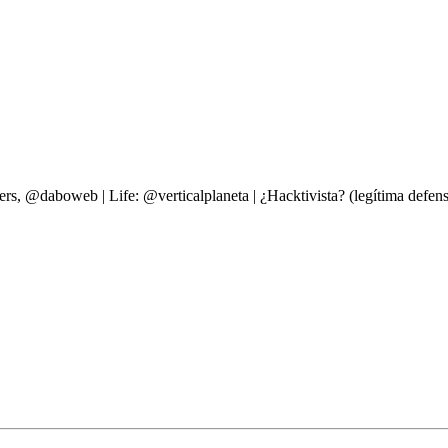
ers, @daboweb | Life: @verticalplaneta | ¿Hacktivista? (legítima d