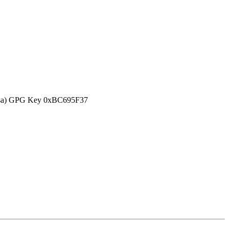
efensa) GPG Key 0xBC695F37