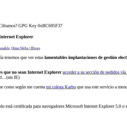
) ¿Ciframos? GPG Key 0xBC695F37
 Internet Explorer
onable
,
Otras Webs | Blogs
vía tenemos que ver estas
lamentables implantaciones de gestión elec
s que no sean Internet Explorer
acceder a su sección de pedidos ví
rd…(sin IE)
me como según me cuenta
mi colega Karbo
que usa este servicio a men
lo está certificada para navegadores Microsoft Internet Explorer 5.0 o