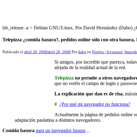
lsb_release -a > Debian GNU/Linux. Por David Hernández (Dabo
Telepizza ¿comida basura?, pedidos online sólo con otra basura,
Publicado el
abril 28, 2008
abril 28, 2008
Por
dabo
en
Firefox | Iceweasel
,
Imperd
Si amigos, por increible que parezca, toda
alejada de la realidad actual de la red.
Telepizza
no permite a otros navegadore
que no veréis el campo de login y passwo
La explicación que dan es de risa
, máxi
#
¿Por qué mi navegador no funciona?
Actualmente la página de pedidos online so
adaptación paulatina a distintos navegadores.
Comida basura
para un navegador basura
…