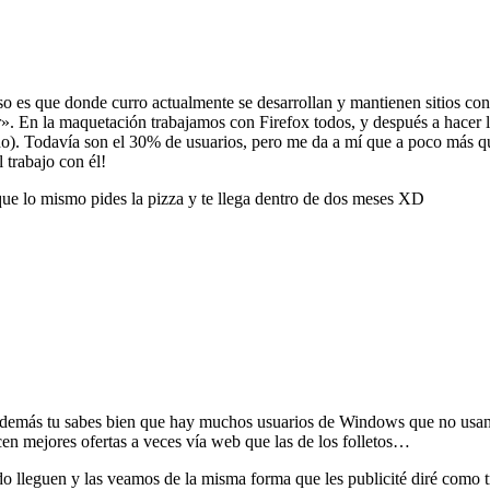
aso es que donde curro actualmente se desarrollan y mantienen sitios con 
. En la maquetación trabajamos con Firefox todos, y después a hacer la
do). Todavía son el 30% de usuarios, pero me da a mí que a poco más qu
 trabajo con él!
, que lo mismo pides la pizza y te llega dentro de dos meses XD
 además tu sabes bien que hay muchos usuarios de Windows que no usan ex
en mejores ofertas a veces vía web que las de los folletos…
do lleguen y las veamos de la misma forma que les publicité diré com