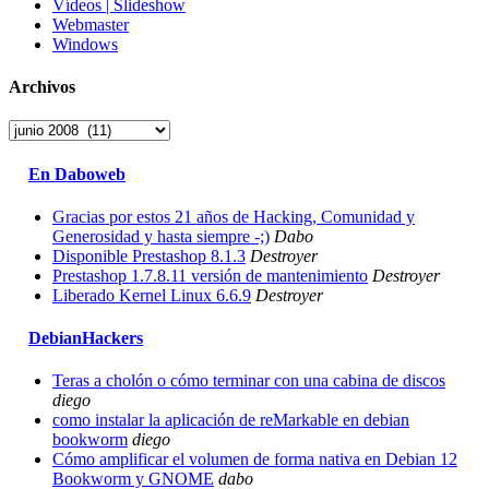
Vídeos | Slideshow
Webmaster
Windows
Archivos
Archivos
En Daboweb
Gracias por estos 21 años de Hacking, Comunidad y
Generosidad y hasta siempre -;)
Dabo
Disponible Prestashop 8.1.3
Destroyer
Prestashop 1.7.8.11 versión de mantenimiento
Destroyer
Liberado Kernel Linux 6.6.9
Destroyer
DebianHackers
Teras a cholón o cómo terminar con una cabina de discos
diego
como instalar la aplicación de reMarkable en debian
bookworm
diego
Cómo amplificar el volumen de forma nativa en Debian 12
Bookworm y GNOME
dabo