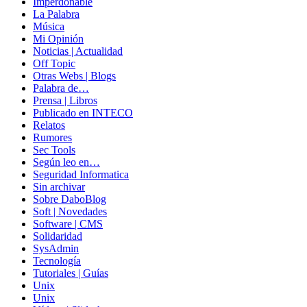
Imperdonable
La Palabra
Música
Mi Opinión
Noticias | Actualidad
Off Topic
Otras Webs | Blogs
Palabra de…
Prensa | Libros
Publicado en INTECO
Relatos
Rumores
Sec Tools
Según leo en…
Seguridad Informatica
Sin archivar
Sobre DaboBlog
Soft | Novedades
Software | CMS
Solidaridad
SysAdmin
Tecnología
Tutoriales | Guías
Unix
Unix