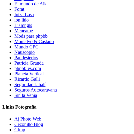
El mundo de Aik
Forat
Intza Lasa
ion litio
Liamngls
Menéame
Mods para phpbb
Montalvo & Castaño
Mundo CPC
Nauscopio
Pandesiertos
Patricia Granda
phpbb-es.com
Planeta Vertical
Ricardo Galli
Seguridad Jabalí
Seguros Autocaravana
Sin la Venia
Links Fotografía
Aj Photo Web
Cezonillo Blog
Gimp