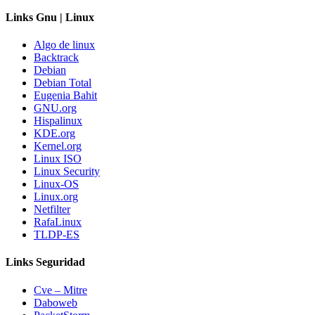
Links Gnu | Linux
Algo de linux
Backtrack
Debian
Debian Total
Eugenia Bahit
GNU.org
Hispalinux
KDE.org
Kernel.org
Linux ISO
Linux Security
Linux-OS
Linux.org
Netfilter
RafaLinux
TLDP-ES
Links Seguridad
Cve – Mitre
Daboweb