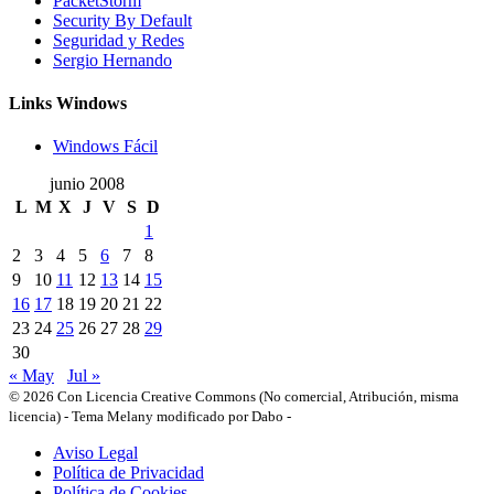
PacketStorm
Security By Default
Seguridad y Redes
Sergio Hernando
Links Windows
Windows Fácil
junio 2008
L
M
X
J
V
S
D
1
2
3
4
5
6
7
8
9
10
11
12
13
14
15
16
17
18
19
20
21
22
23
24
25
26
27
28
29
30
« May
Jul »
© 2026 Con Licencia Creative Commons (No comercial, Atribución, misma
licencia)
-
Tema Melany modificado por Dabo
-
Aviso Legal
Política de Privacidad
Política de Cookies