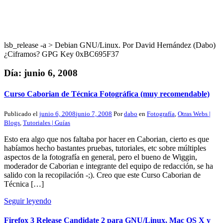
lsb_release -a > Debian GNU/Linux. Por David Hernández (Dabo)
¿Ciframos? GPG Key 0xBC695F37
Día:
junio 6, 2008
Curso Caborian de Técnica Fotográfica (muy recomendable)
Publicado el
junio 6, 2008
junio 7, 2008
Por
dabo
en
Fotografía
,
Otras Webs |
Blogs
,
Tutoriales | Guías
Esto era algo que nos faltaba por hacer en Caborian, cierto es que
habíamos hecho bastantes pruebas, tutoriales, etc sobre múltiples
aspectos de la fotografía en general, pero el bueno de Wiggin,
moderador de Caborian e integrante del equipo de redacción, se ha
salido con la recopilación -;). Creo que este Curso Caborian de
Técnica […]
Seguir leyendo
Firefox 3 Release Candidate 2 para GNU/Linux, Mac OS X y