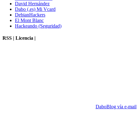
David Hernández
Dabo (.es) Mi Vcard
DebianHackers
El Mont Blanc
Hackeando (Seguridad)
RSS | Licencia |
DaboBlog vía e-mail