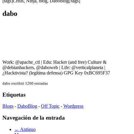
[tags]Crisis, Ninja, blog, Daboblog[/tags]
dabo
Work: @apache_ctl | Edu: Hacker (and free) Culture &
@debianhackers, @daboweb | Life: @verticalplaneta |
¿Hacktivista? (legítima defensa) GPG Key 0xBC695F37
dabo escribió 1260 entradas
Etiquetas
Blogs
-
DaboBlog
-
Off Topic
-
Wordpress
Navegación de la entrada
← Antiguo