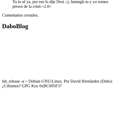
Ya lo sé ya, por eso lo dije Dest -;), liamngls tu y yo somos
presos de la crisis «2.0»
Comentarios cerrados.
DaboBlog
lsb_release -a > Debian GNU/Linux. Por David Hernández (Dabo)
¿Ciframos? GPG Key 0xBC695F37