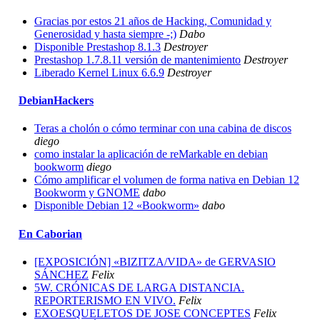
Gracias por estos 21 años de Hacking, Comunidad y
Generosidad y hasta siempre -;)
Dabo
Disponible Prestashop 8.1.3
Destroyer
Prestashop 1.7.8.11 versión de mantenimiento
Destroyer
Liberado Kernel Linux 6.6.9
Destroyer
DebianHackers
Teras a cholón o cómo terminar con una cabina de discos
diego
como instalar la aplicación de reMarkable en debian
bookworm
diego
Cómo amplificar el volumen de forma nativa en Debian 12
Bookworm y GNOME
dabo
Disponible Debian 12 «Bookworm»
dabo
En Caborian
[EXPOSICIÓN] «BIZITZA/VIDA» de GERVASIO
SÁNCHEZ
Felix
5W. CRÓNICAS DE LARGA DISTANCIA.
REPORTERISMO EN VIVO.
Felix
EXOESQUELETOS DE JOSE CONCEPTES
Felix