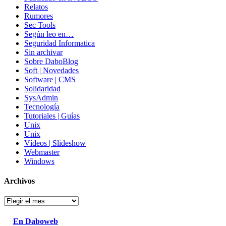
Relatos
Rumores
Sec Tools
Según leo en…
Seguridad Informatica
Sin archivar
Sobre DaboBlog
Soft | Novedades
Software | CMS
Solidaridad
SysAdmin
Tecnología
Tutoriales | Guías
Unix
Unix
Vídeos | Slideshow
Webmaster
Windows
Archivos
Archivos
En Daboweb