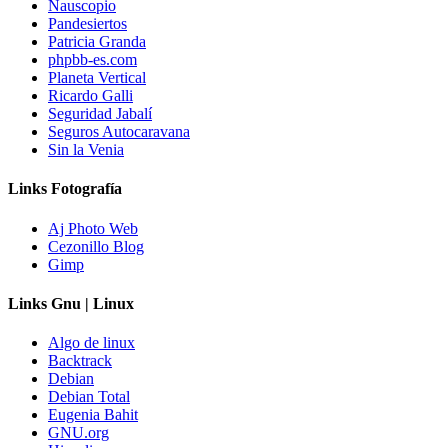
Nauscopio
Pandesiertos
Patricia Granda
phpbb-es.com
Planeta Vertical
Ricardo Galli
Seguridad Jabalí
Seguros Autocaravana
Sin la Venia
Links Fotografía
Aj Photo Web
Cezonillo Blog
Gimp
Links Gnu | Linux
Algo de linux
Backtrack
Debian
Debian Total
Eugenia Bahit
GNU.org