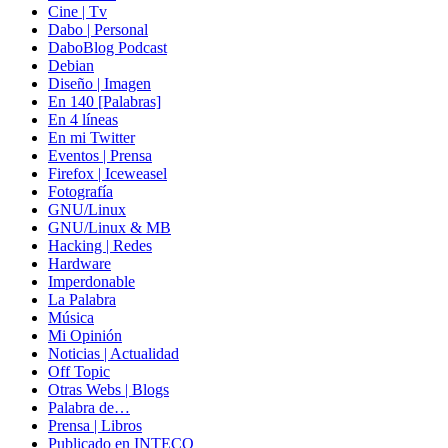
Cine | Tv
Dabo | Personal
DaboBlog Podcast
Debian
Diseño | Imagen
En 140 [Palabras]
En 4 líneas
En mi Twitter
Eventos | Prensa
Firefox | Iceweasel
Fotografía
GNU/Linux
GNU/Linux & MB
Hacking | Redes
Hardware
Imperdonable
La Palabra
Música
Mi Opinión
Noticias | Actualidad
Off Topic
Otras Webs | Blogs
Palabra de…
Prensa | Libros
Publicado en INTECO