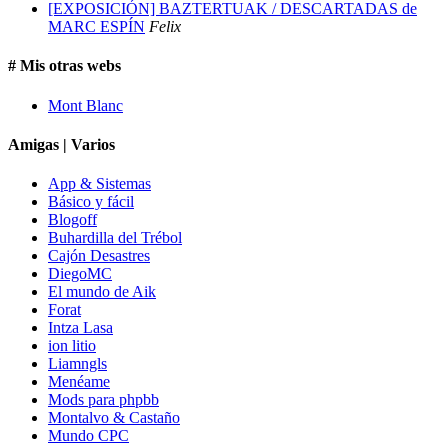
[EXPOSICIÓN] BAZTERTUAK / DESCARTADAS de
MARC ESPÍN
Felix
# Mis otras webs
Mont Blanc
Amigas | Varios
App & Sistemas
Básico y fácil
Blogoff
Buhardilla del Trébol
Cajón Desastres
DiegoMC
El mundo de Aik
Forat
Intza Lasa
ion litio
Liamngls
Menéame
Mods para phpbb
Montalvo & Castaño
Mundo CPC