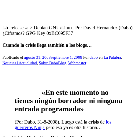
lsb_release -a > Debian GNU/Linux. Por David Hernández (Dabo)
¿Ciframos? GPG Key 0xBC695F37
Cuando la crisis llega también a los blogs…
Publicado el
agosto 31, 2008
septiembre 1, 2008
Por
dabo
en
La Palabra
,
Noticias | Actualidad
,
Sobre DaboBlog
,
Webmaster
«En este momento no
tienes ningún borrador ni ninguna
entrada programada»
(Por Dabo, 31-8-2008). Luego está la
crisis
de
los
guerreros Ninja
pero eso ya es otra historia…