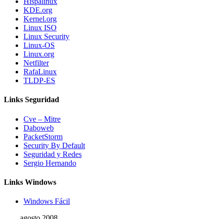
Hispalinux
KDE.org
Kernel.org
Linux ISO
Linux Security
Linux-OS
Linux.org
Netfilter
RafaLinux
TLDP-ES
Links Seguridad
Cve – Mitre
Daboweb
PacketStorm
Security By Default
Seguridad y Redes
Sergio Hernando
Links Windows
Windows Fácil
agosto 2008