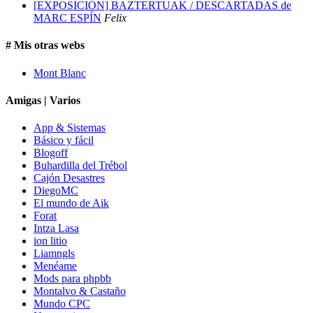
[EXPOSICIÓN] BAZTERTUAK / DESCARTADAS de
MARC ESPÍN
Felix
# Mis otras webs
Mont Blanc
Amigas | Varios
App & Sistemas
Básico y fácil
Blogoff
Buhardilla del Trébol
Cajón Desastres
DiegoMC
El mundo de Aik
Forat
Intza Lasa
ion litio
Liamngls
Menéame
Mods para phpbb
Montalvo & Castaño
Mundo CPC