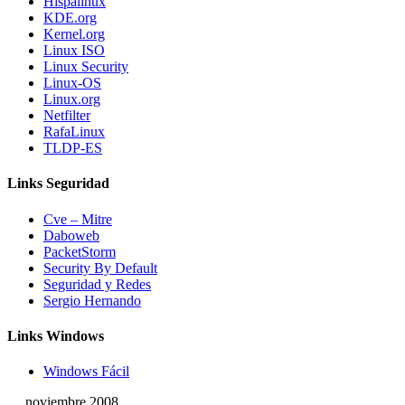
Hispalinux
KDE.org
Kernel.org
Linux ISO
Linux Security
Linux-OS
Linux.org
Netfilter
RafaLinux
TLDP-ES
Links Seguridad
Cve – Mitre
Daboweb
PacketStorm
Security By Default
Seguridad y Redes
Sergio Hernando
Links Windows
Windows Fácil
noviembre 2008