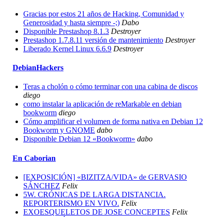
Gracias por estos 21 años de Hacking, Comunidad y
Generosidad y hasta siempre -;)
Dabo
Disponible Prestashop 8.1.3
Destroyer
Prestashop 1.7.8.11 versión de mantenimiento
Destroyer
Liberado Kernel Linux 6.6.9
Destroyer
DebianHackers
Teras a cholón o cómo terminar con una cabina de discos
diego
como instalar la aplicación de reMarkable en debian
bookworm
diego
Cómo amplificar el volumen de forma nativa en Debian 12
Bookworm y GNOME
dabo
Disponible Debian 12 «Bookworm»
dabo
En Caborian
[EXPOSICIÓN] «BIZITZA/VIDA» de GERVASIO
SÁNCHEZ
Felix
5W. CRÓNICAS DE LARGA DISTANCIA.
REPORTERISMO EN VIVO.
Felix
EXOESQUELETOS DE JOSE CONCEPTES
Felix