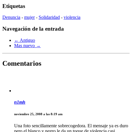
Etiquetas
Denuncia
-
mujer
-
Solidaridad
-
violencia
Navegación de la entrada
← Antiguo
Mas nuevo →
Comentarios
n1mh
noviembre 25, 2008 a las 8:19 am
Una foto sencillamente sobrecogedora. El mensaje ya es duro
pero el blanco y negro le da un toque de violencia casi