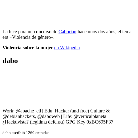
La hice para un concurso de
Caborian
hace unos dos años, el tema
era «Violencia de género».
Violencia sobre la mujer
en Wikipedia
dabo
Work: @apache_ctl | Edu: Hacker (and free) Culture &
@debianhackers, @daboweb | Life: @verticalplaneta |
¿Hacktivista? (legítima defensa) GPG Key 0xBC695F37
dabo escribió 1260 entradas