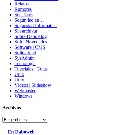
Relatos
Rumores
Sec Tools
Según leo en…
Seguridad Informatica
Sin archivar
Sobre DaboBlog
Soft | Novedades
Software | CMS
Solidaridad
SysAdmin
Tecnología
Tutoriales | Guías
Unix
Unix
Vídeos | Slideshow
Webmaster
Windows
Archivos
Archivos
En Daboweb