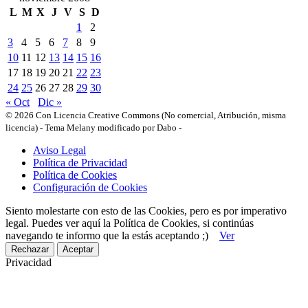
L
M
X
J
V
S
D
1
2
3
4
5
6
7
8
9
10
11
12
13
14
15
16
17
18
19
20
21
22
23
24
25
26
27
28
29
30
« Oct
Dic »
© 2026 Con Licencia Creative Commons (No comercial, Atribución, misma
licencia)
-
Tema Melany modificado por Dabo
-
Aviso Legal
Política de Privacidad
Política de Cookies
Configuración de Cookies
Siento molestarte con esto de las Cookies, pero es por imperativo
legal. Puedes ver aquí la Política de Cookies, si continúas
navegando te informo que la estás aceptando ;)
Ver
Rechazar
Aceptar
Privacidad