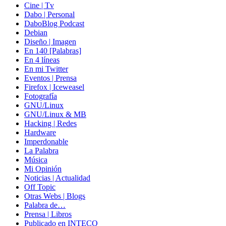
Cine | Tv
Dabo | Personal
DaboBlog Podcast
Debian
Diseño | Imagen
En 140 [Palabras]
En 4 líneas
En mi Twitter
Eventos | Prensa
Firefox | Iceweasel
Fotografía
GNU/Linux
GNU/Linux & MB
Hacking | Redes
Hardware
Imperdonable
La Palabra
Música
Mi Opinión
Noticias | Actualidad
Off Topic
Otras Webs | Blogs
Palabra de…
Prensa | Libros
Publicado en INTECO