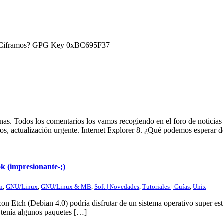
) ¿Ciframos? GPG Key 0xBC695F37
s. Todos los comentarios los vamos recogiendo en el foro de noticias 
icos, actualización urgente. Internet Explorer 8. ¿Qué podemos esperar
 (impresionante-;)
n
,
GNU/Linux
,
GNU/Linux & MB
,
Soft | Novedades
,
Tutoriales | Guías
,
Unix
on Etch (Debian 4.0) podría disfrutar de un sistema operativo super es
a tenía algunos paquetes […]