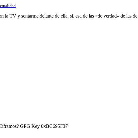
Actualidad
on la TV y sentarme delante de ella, si, esa de las «de verdad» de las d
) ¿Ciframos? GPG Key 0xBC695F37