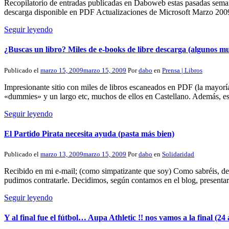
Recopilatorio de entradas publicadas en Daboweb estas pasadas seman
descarga disponible en PDF Actualizaciones de Microsoft Marzo 200
Seguir leyendo
¿Buscas un libro? Miles de e-books de libre descarga (algunos mu
Publicado el
marzo 15, 2009
marzo 15, 2009
Por
dabo
en
Prensa | Libros
Impresionante sitio con miles de libros escaneados en PDF (la mayoría 
«dummies» y un largo etc, muchos de ellos en Castellano. Además, est
Seguir leyendo
El Partido Pirata necesita ayuda (pasta más bien)
Publicado el
marzo 13, 2009
marzo 15, 2009
Por
dabo
en
Solidaridad
Recibido en mi e-mail; (como simpatizante que soy) Como sabréis, de
pudimos contratarle. Decidimos, según contamos en el blog, presentar 
Seguir leyendo
Y al final fue el fútbol… Aupa Athletic !! nos vamos a la final (24