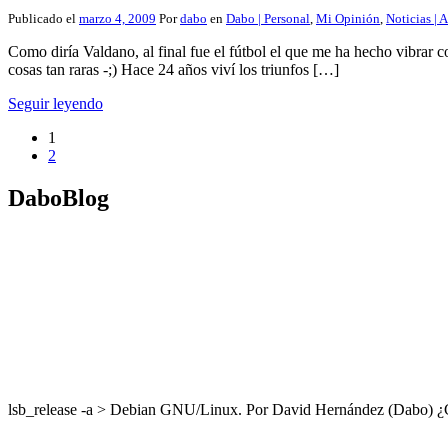
Publicado el
marzo 4, 2009
Por
dabo
en
Dabo | Personal
,
Mi Opinión
,
Noticias | 
Como diría Valdano, al final fue el fútbol el que me ha hecho vibrar c
cosas tan raras -;) Hace 24 años viví los triunfos […]
Seguir leyendo
1
2
DaboBlog
lsb_release -a > Debian GNU/Linux. Por David Hernández (Dabo