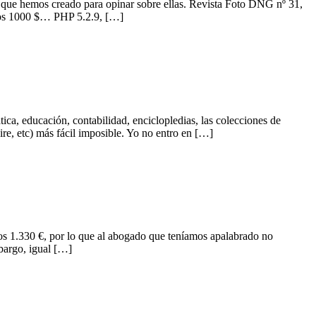
 que hemos creado para opinar sobre ellas. Revista Foto DNG nº 31,
 los 1000 $… PHP 5.2.9, […]
tica, educación, contabilidad, enciclopledias, las colecciones de
e, etc) más fácil imposible. Yo no entro en […]
os 1.330 €, por lo que al abogado que teníamos apalabrado no
mbargo, igual […]