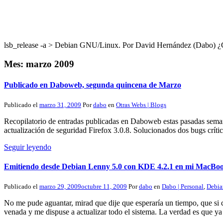
lsb_release -a > Debian GNU/Linux. Por David Hernández (Dabo
Mes:
marzo 2009
Publicado en Daboweb, segunda quincena de Marzo
Publicado el
marzo 31, 2009
Por
dabo
en
Otras Webs | Blogs
Recopilatorio de entradas publicadas en Daboweb estas pasadas semana
actualización de seguridad Firefox 3.0.8. Solucionados dos bugs crít
Seguir leyendo
Emitiendo desde Debian Lenny 5.0 con KDE 4.2.1 en mi MacBook
Publicado el
marzo 29, 2009
octubre 11, 2009
Por
dabo
en
Dabo | Personal
,
Debia
No me pude aguantar, mirad que dije que esperaría un tiempo, que si c
venada y me dispuse a actualizar todo el sistema. La verdad es que y