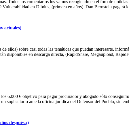
as. Todos los comentarios los vamos recogiendo en el foro de noticias
9 Vulnerabilidad en Djbdns, (primera en años). Dan Bernstein pagará
y actuales)
de ellos) sobre casi todas las temáticas que puedan interesarte, informá
án disponibles en descarga directa, (RapidShare, Megaupload, RapidFir
 los 6.000 € objetivo para pagar procurador y abogado sólo conseguim
un suplicatorio ante la oficina jurídica del Defensor del Pueblo; sin e
 años después-;)