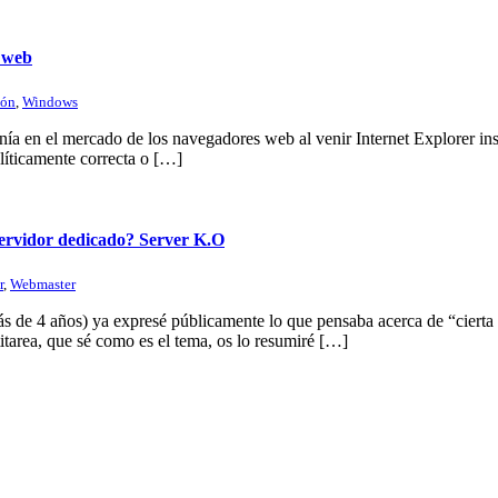
s web
ión
,
Windows
ía en el mercado de los navegadores web al venir Internet Explorer ins
líticamente correcta o […]
servidor dedicado? Server K.O
r
,
Webmaster
 de 4 años) ya expresé públicamente lo que pensaba acerca de “cierta 
itarea, que sé como es el tema, os lo resumiré […]