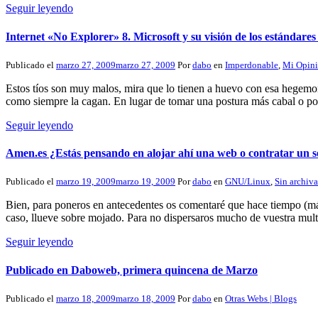
Seguir leyendo
Internet «No Explorer» 8. Microsoft y su visión de los estándare
Publicado el
marzo 27, 2009
marzo 27, 2009
Por
dabo
en
Imperdonable
,
Mi Opin
Estos tíos son muy malos, mira que lo tienen a huevo con esa hegemon
como siempre la cagan. En lugar de tomar una postura más cabal o po
Seguir leyendo
Amen.es ¿Estás pensando en alojar ahí una web o contratar un 
Publicado el
marzo 19, 2009
marzo 19, 2009
Por
dabo
en
GNU/Linux
,
Sin archiva
Bien, para poneros en antecedentes os comentaré que hace tiempo (más
caso, llueve sobre mojado. Para no dispersaros mucho de vuestra mult
Seguir leyendo
Publicado en Daboweb, primera quincena de Marzo
Publicado el
marzo 18, 2009
marzo 18, 2009
Por
dabo
en
Otras Webs | Blogs