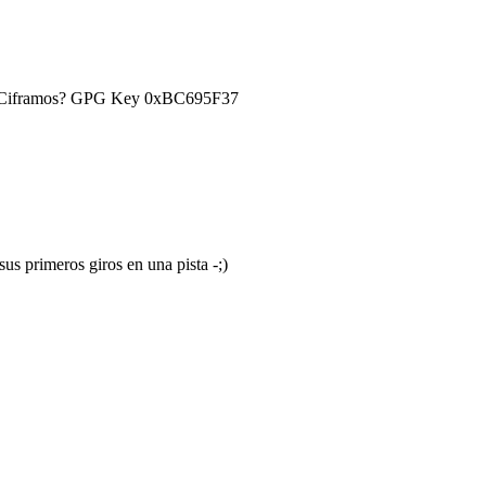
) ¿Ciframos? GPG Key 0xBC695F37
us primeros giros en una pista -;)