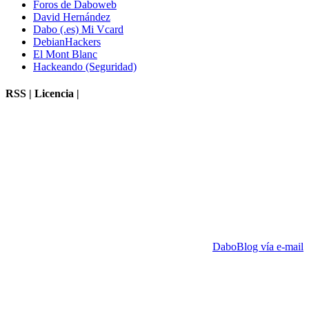
Foros de Daboweb
David Hernández
Dabo (.es) Mi Vcard
DebianHackers
El Mont Blanc
Hackeando (Seguridad)
RSS | Licencia |
DaboBlog vía e-mail