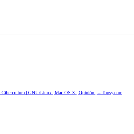
 Cibercultura | GNU/Linux | Mac OS X | Opinión | -- Topsy.com