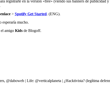
ara registrarte en la versión «free» (viendo sus banners de publicidad 
.
 enlace
>
Spotify Get Started
. (ENG).
no esperaría mucho.
 el amigo
Kids
de Blogoff.
ers, @daboweb | Life: @verticalplaneta | ¿Hacktivista? (legítima d