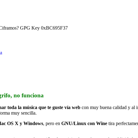
) ¿Ciframos? GPG Key 0xBC695F37
ía
grifo, no funciona
har toda la música que te guste vía web
con muy buena calidad y al in
forma muy sencilla.
 Mac OS X y Windows
, pero en
GNU/Linux con Wine
tira perfectame