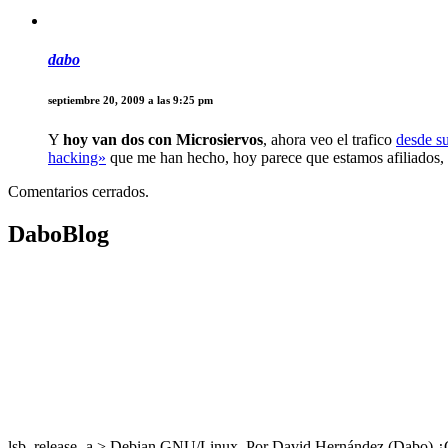
dabo
septiembre 20, 2009 a las 9:25 pm
Y
hoy van dos con Microsiervos
, ahora veo el trafico
desde su
hacking»
que me han hecho, hoy parece que estamos afiliados, p
Comentarios cerrados.
DaboBlog
lsb_release -a > Debian GNU/Linux. Por David Hernández (Dabo