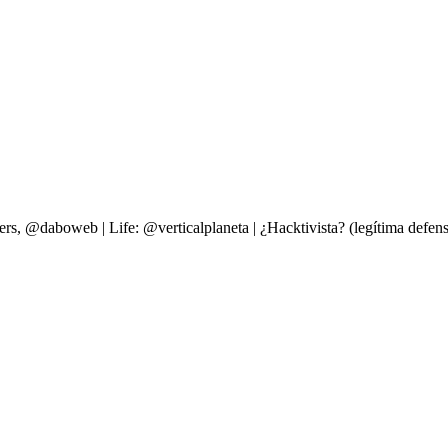
ers, @daboweb | Life: @verticalplaneta | ¿Hacktivista? (legítima d