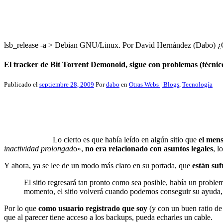
lsb_release -a > Debian GNU/Linux. Por David Hernández (Dabo
El tracker de Bit Torrent Demonoid, sigue con problemas (técnico
Publicado el
septiembre 28, 2009
Por
dabo
en
Otras Webs | Blogs
,
Tecnología
Lo cierto es que había leído en algún sitio que
el mens
inactividad prolongad
o»,
no era relacionado con asuntos legales
, l
Y ahora, ya se lee de un modo más claro en su portada, que
están su
El sitio regresará tan pronto como sea posible, había un proble
momento, el sitio volverá cuando podemos conseguir su ayuda, e
Por lo que
como usuario registrado que soy
(y con un buen ratio de
que al parecer tiene acceso a los backups, pueda echarles un cable.