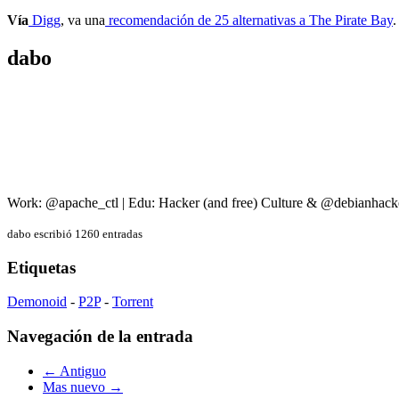
Vía
Digg
, va una
recomendación de 25 alternativas a The Pirate Bay
.
dabo
Work: @apache_ctl | Edu: Hacker (and free) Culture & @debianhack
dabo escribió 1260 entradas
Etiquetas
Demonoid
-
P2P
-
Torrent
Navegación de la entrada
← Antiguo
Mas nuevo →