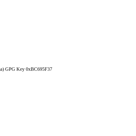
efensa) GPG Key 0xBC695F37