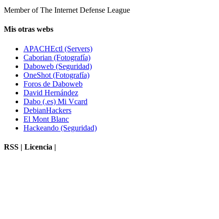
Member of The Internet Defense League
Mis otras webs
APACHEctl (Servers)
Caborian (Fotografía)
Daboweb (Seguridad)
OneShot (Fotografía)
Foros de Daboweb
David Hernández
Dabo (.es) Mi Vcard
DebianHackers
El Mont Blanc
Hackeando (Seguridad)
RSS | Licencia |