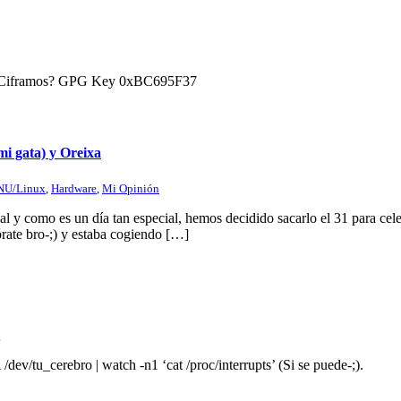
) ¿Ciframos? GPG Key 0xBC695F37
mi gata) y Oreixa
NU/Linux
,
Hardware
,
Mi Opinión
 y como es un día tan especial, hemos decidido sacarlo el 31 para celeb
rate bro-;) y estaba cogiendo […]
g
dev/tu_cerebro | watch -n1 ‘cat /proc/interrupts’ (Si se puede-;).