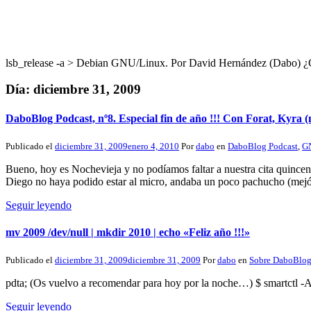
lsb_release -a > Debian GNU/Linux. Por David Hernández (Dabo
Día:
diciembre 31, 2009
DaboBlog Podcast, nº8. Especial fin de año !!! Con Forat, Kyra (
Publicado el
diciembre 31, 2009
enero 4, 2010
Por
dabo
en
DaboBlog Podcast
,
G
Bueno, hoy es Nochevieja y no podíamos faltar a nuestra cita quincenal
Diego no haya podido estar al micro, andaba un poco pachucho (mejó
Seguir leyendo
mv 2009 /dev/null | mkdir 2010 | echo «Feliz año !!!»
Publicado el
diciembre 31, 2009
diciembre 31, 2009
Por
dabo
en
Sobre DaboBlo
pdta; (Os vuelvo a recomendar para hoy por la noche…) $ smartctl -A /
Seguir leyendo