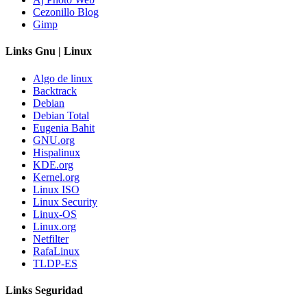
Cezonillo Blog
Gimp
Links Gnu | Linux
Algo de linux
Backtrack
Debian
Debian Total
Eugenia Bahit
GNU.org
Hispalinux
KDE.org
Kernel.org
Linux ISO
Linux Security
Linux-OS
Linux.org
Netfilter
RafaLinux
TLDP-ES
Links Seguridad