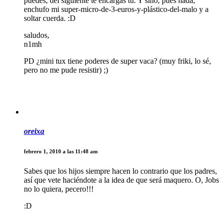
puedes, del siguiente te encargas tú. Y sino, pues nada,
enchufo mi super-micro-de-3-euros-y-plástico-del-malo y a
soltar cuerda. :D
saludos,
n1mh
PD ¿mini tux tiene poderes de super vaca? (muy friki, lo sé,
pero no me pude resistir) ;)
oreixa
febrero 1, 2010 a las 11:48 am
Sabes que los hijos siempre hacen lo contrario que los padres,
así que vete haciéndote a la idea de que será maquero. O, Jobs
no lo quiera, pecero!!!
:D