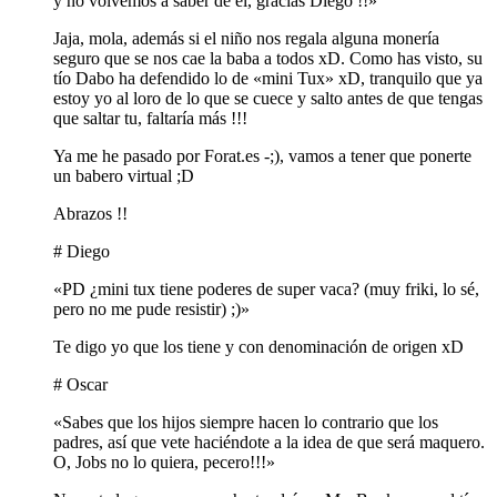
y no volvemos a saber de el, gracias Diego !!»
Jaja, mola, además si el niño nos regala alguna monería
seguro que se nos cae la baba a todos xD. Como has visto, su
tío Dabo ha defendido lo de «mini Tux» xD, tranquilo que ya
estoy yo al loro de lo que se cuece y salto antes de que tengas
que saltar tu, faltaría más !!!
Ya me he pasado por Forat.es -;), vamos a tener que ponerte
un babero virtual ;D
Abrazos !!
# Diego
«PD ¿mini tux tiene poderes de super vaca? (muy friki, lo sé,
pero no me pude resistir) ;)»
Te digo yo que los tiene y con denominación de origen xD
# Oscar
«Sabes que los hijos siempre hacen lo contrario que los
padres, así que vete haciéndote a la idea de que será maquero.
O, Jobs no lo quiera, pecero!!!»