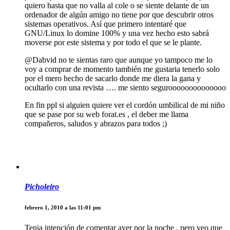
quiero hasta que no valla al cole o se siente delante de un
ordenador de algún amigo no tiene por que descubrir otros
sistemas operativos. Así que primero intentaré que
GNU/Linux lo domine 100% y una vez hecho esto sabrá
moverse por este sistema y por todo el que se le plante.
@Dabvid no te sientas raro que aunque yo tampoco me lo
voy a comprar de momento también me gustaria tenerlo solo
por el mero hecho de sacarlo donde me diera la gana y
ocultarlo con una revista …. me siento seguroooooooooooooo
En fin ppl si alguien quiere ver el cordón umbilical de mi niño
que se pase por su web forat.es , el deber me llama
compañeros, saludos y abrazos para todos ;)
Picholeiro
febrero 1, 2010 a las 11:01 pm
Tenia intención de comentar ayer por la noche , pero veo que