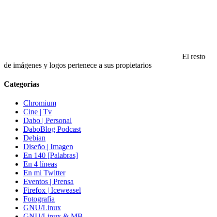
El resto
de imágenes y logos pertenece a sus propietarios
Categorias
Chromium
Cine | Tv
Dabo | Personal
DaboBlog Podcast
Debian
Diseño | Imagen
En 140 [Palabras]
En 4 líneas
En mi Twitter
Eventos | Prensa
Firefox | Iceweasel
Fotografía
GNU/Linux
GNU/Linux & MB