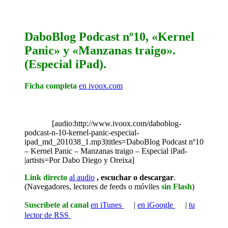
DaboBlog Podcast nº10, «Kernel
Panic» y «Manzanas traigo».
(Especial iPad).
Ficha completa
en ivoox.com
[audio:http://www.ivoox.com/daboblog-
podcast-n-10-kernel-panic-especial-
ipad_md_201038_1.mp3|titles=DaboBlog Podcast nº10
– Kernel Panic – Manzanas traigo – Especial iPad-
|artists=Por Dabo Diego y Oreixa]
Link
directo
al audio
, escuchar o descargar
.
(Navegadores, lectores de feeds o móviles
sin Flash
)
Suscríbete
al canal
en iTunes
|
en iGoogle
|
tu
lector de RSS