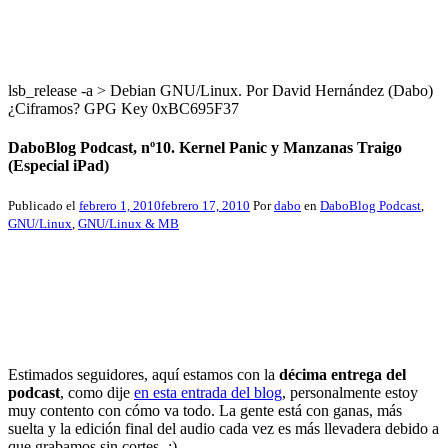
lsb_release -a > Debian GNU/Linux. Por David Hernández (Dabo)
¿Ciframos? GPG Key 0xBC695F37
DaboBlog Podcast, nº10. Kernel Panic y Manzanas Traigo
(Especial iPad)
Publicado el
febrero 1, 2010
febrero 17, 2010
Por
dabo
en
DaboBlog Podcast
,
GNU/Linux
,
GNU/Linux & MB
Estimados seguidores, aquí estamos con la
décima entrega del
podcast
, como dije
en esta entrada del blog
, personalmente estoy
muy contento con cómo va todo. La gente está con ganas, más
suelta y la edición final del audio cada vez es más llevadera debido a
que grabamos sin cortes -;).