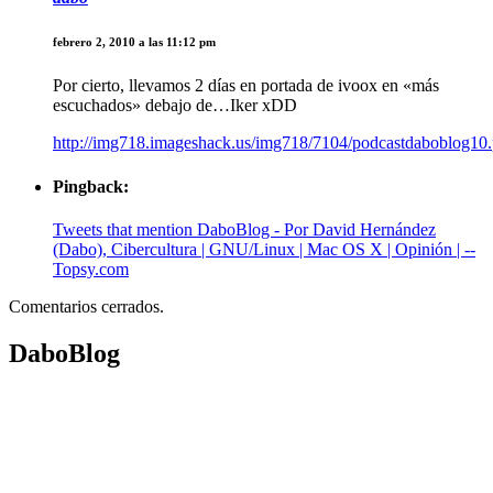
febrero 2, 2010 a las 11:12 pm
Por cierto, llevamos 2 días en portada de ivoox en «más
escuchados» debajo de…Iker xDD
http://img718.imageshack.us/img718/7104/podcastdaboblog10
Pingback:
Tweets that mention DaboBlog - Por David Hernández
(Dabo), Cibercultura | GNU/Linux | Mac OS X | Opinión | --
Topsy.com
Comentarios cerrados.
DaboBlog