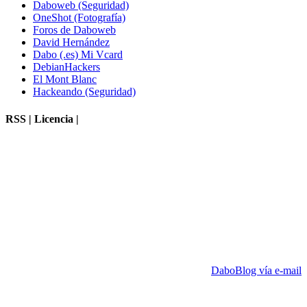
Daboweb (Seguridad)
OneShot (Fotografía)
Foros de Daboweb
David Hernández
Dabo (.es) Mi Vcard
DebianHackers
El Mont Blanc
Hackeando (Seguridad)
RSS | Licencia |
DaboBlog vía e-mail