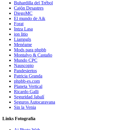
Buhardilla del Trébol
Cajón Desastres
DiegoMC
El mundo de Aik
Forat
Intza Lasa
ion litio
Liamngls
Menéame
Mods para phpbb
Montalvo & Castaño
Mundo CPC
Nauscopio
Pandesiertos
Patricia Granda
phpbb-es.com
Planeta Vertical
Ricardo Galli
Seguridad Jabalí
Seguros Autocaravana
Sin la Venia
Links Fotografía
Aj Photo Web