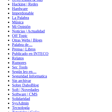
Hacking | Redes
Hardware
Imperdonable
La Palabra
Música
Mi Opinión
Noticias | Actualidad
Off Topic
Otras Webs | Blogs
Palabra de…
Prensa | Libros
Publicado en INTECO
Relatos
Rumores
Sec Tools
Según leo en…
Seguridad Informatica
Sin archivar
Sobre DaboBlog
Soft | Novedades
Software | CMS
Solidaridad
SysAdmin
Tecnología