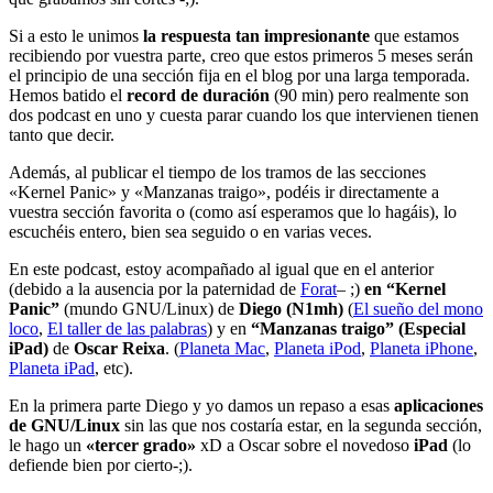
Si a esto le unimos
la respuesta tan impresionante
que estamos
recibiendo por vuestra parte, creo que estos primeros 5 meses serán
el principio de una sección fija en el blog por una larga temporada.
Hemos batido el
record de duración
(90 min) pero realmente son
dos podcast en uno y cuesta parar cuando los que intervienen tienen
tanto que decir.
Además, al publicar el tiempo de los tramos de las secciones
«Kernel Panic» y «Manzanas traigo», podéis ir directamente a
vuestra sección favorita o (como así esperamos que lo hagáis), lo
escuchéis entero, bien sea seguido o en varias veces.
En este podcast,
estoy acompañado al igual que en el anterior
(debido a la ausencia por la paternidad de
Forat
– ;)
en “Kernel
Panic”
(mundo GNU/Linux) de
Diego (N1mh)
(
El sueño del mono
loco
,
El taller de las palabras
) y en
“Manzanas traigo” (Especial
iPad)
de
Oscar Reixa
. (
Planeta Mac
,
Planeta iPod
,
Planeta iPhone
,
Planeta iPad
, etc).
En la primera parte Diego y yo damos un repaso a esas
aplicaciones
de GNU/Linux
sin las que nos costaría estar, en la segunda sección,
le hago un
«tercer grado»
xD a Oscar sobre el novedoso
iPad
(lo
defiende bien por cierto-;).