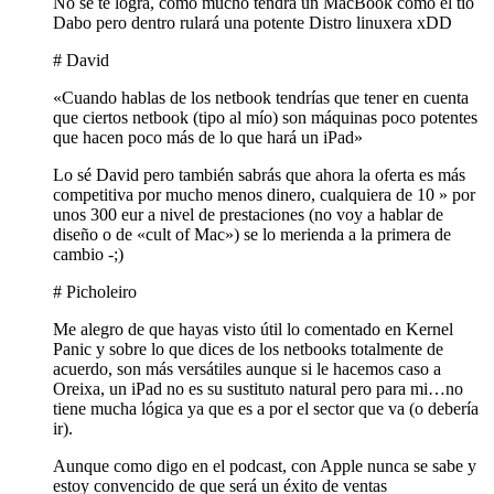
No se te logra, como mucho tendrá un MacBook como el tío
Dabo pero dentro rulará una potente Distro linuxera xDD
# David
«Cuando hablas de los netbook tendrías que tener en cuenta
que ciertos netbook (tipo al mío) son máquinas poco potentes
que hacen poco más de lo que hará un iPad»
Lo sé David pero también sabrás que ahora la oferta es más
competitiva por mucho menos dinero, cualquiera de 10 » por
unos 300 eur a nivel de prestaciones (no voy a hablar de
diseño o de «cult of Mac») se lo merienda a la primera de
cambio -;)
# Picholeiro
Me alegro de que hayas visto útil lo comentado en Kernel
Panic y sobre lo que dices de los netbooks totalmente de
acuerdo, son más versátiles aunque si le hacemos caso a
Oreixa, un iPad no es su sustituto natural pero para mi…no
tiene mucha lógica ya que es a por el sector que va (o debería
ir).
Aunque como digo en el podcast, con Apple nunca se sabe y
estoy convencido de que será un éxito de ventas