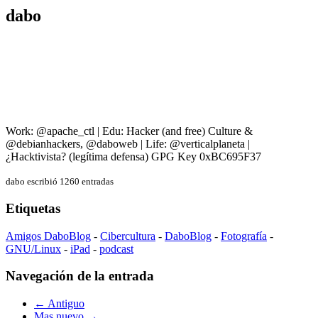
dabo
Work: @apache_ctl | Edu: Hacker (and free) Culture &
@debianhackers, @daboweb | Life: @verticalplaneta |
¿Hacktivista? (legítima defensa) GPG Key 0xBC695F37
dabo escribió 1260 entradas
Etiquetas
Amigos DaboBlog
-
Cibercultura
-
DaboBlog
-
Fotografía
-
GNU/Linux
-
iPad
-
podcast
Navegación de la entrada
← Antiguo
Mas nuevo →