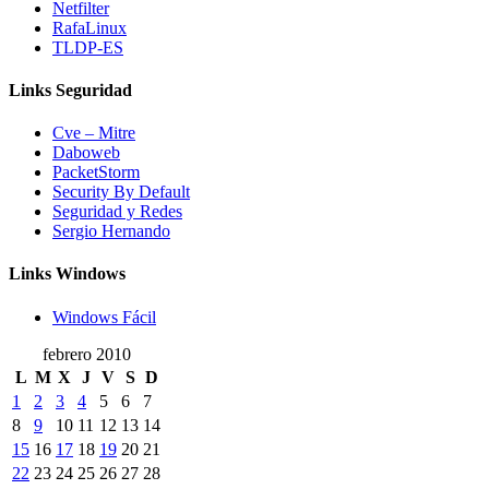
Netfilter
RafaLinux
TLDP-ES
Links Seguridad
Cve – Mitre
Daboweb
PacketStorm
Security By Default
Seguridad y Redes
Sergio Hernando
Links Windows
Windows Fácil
febrero 2010
L
M
X
J
V
S
D
1
2
3
4
5
6
7
8
9
10
11
12
13
14
15
16
17
18
19
20
21
22
23
24
25
26
27
28