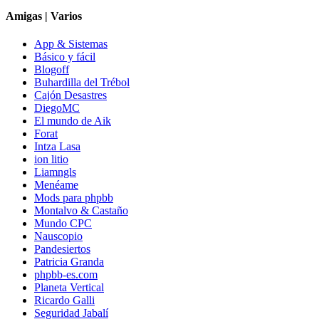
Amigas | Varios
App & Sistemas
Básico y fácil
Blogoff
Buhardilla del Trébol
Cajón Desastres
DiegoMC
El mundo de Aik
Forat
Intza Lasa
ion litio
Liamngls
Menéame
Mods para phpbb
Montalvo & Castaño
Mundo CPC
Nauscopio
Pandesiertos
Patricia Granda
phpbb-es.com
Planeta Vertical
Ricardo Galli
Seguridad Jabalí