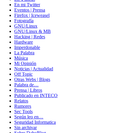
En mi Twitter
Eventos | Prensa
Firefox | Iceweasel
Fotografía
GNU/Linux
GNU/Linux & MB
Hacking | Redes
Hardware
Imperdonable
La Palabra
Música
Mi Opinión
Noticias | Actualidad
Off Topic
Otras Webs | Blogs
Palabra de…
Prensa | Libros
Publicado en INTECO
Relatos
Rumores
Sec Tools
Según leo en…
Seguridad Informatica
Sin archivar
Sobre DaboBlog