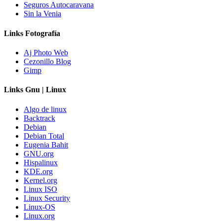
Seguros Autocaravana
Sin la Venia
Links Fotografía
Aj Photo Web
Cezonillo Blog
Gimp
Links Gnu | Linux
Algo de linux
Backtrack
Debian
Debian Total
Eugenia Bahit
GNU.org
Hispalinux
KDE.org
Kernel.org
Linux ISO
Linux Security
Linux-OS
Linux.org