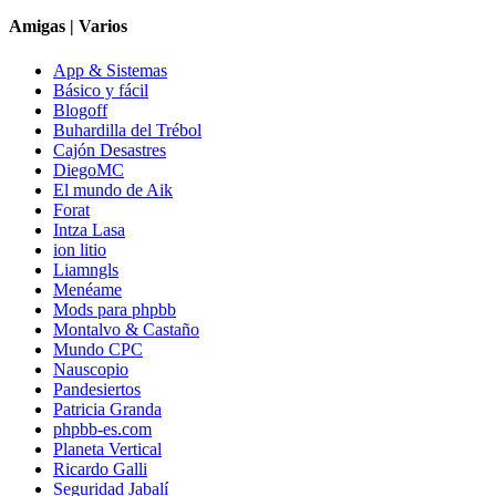
Amigas | Varios
App & Sistemas
Básico y fácil
Blogoff
Buhardilla del Trébol
Cajón Desastres
DiegoMC
El mundo de Aik
Forat
Intza Lasa
ion litio
Liamngls
Menéame
Mods para phpbb
Montalvo & Castaño
Mundo CPC
Nauscopio
Pandesiertos
Patricia Granda
phpbb-es.com
Planeta Vertical
Ricardo Galli
Seguridad Jabalí