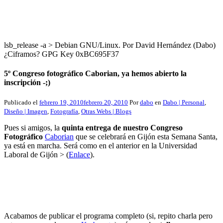
lsb_release -a > Debian GNU/Linux. Por David Hernández (Dabo)
¿Ciframos? GPG Key 0xBC695F37
5º Congreso fotográfico Caborian, ya hemos abierto la
inscripción -;)
Publicado el
febrero 19, 2010
febrero 20, 2010
Por
dabo
en
Dabo | Personal
,
Diseño | Imagen
,
Fotografía
,
Otras Webs | Blogs
Pues si amigos, la
quinta entrega de nuestro Congreso
Fotográfico
Caborian
que se celebrará en Gijón esta Semana Santa,
ya está en marcha. Será como en el anterior en la Universidad
Laboral de Gijón > (
Enlace
).
Acabamos de publicar el programa completo (si, repito charla pero