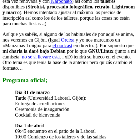
esta vez renovada y con
Karbonato
) así como los
talleres
disponibles (
Strobist, procesado fotográfico, retrato, Lightroom
y macro
). Hemos intentado ajustar al máximo los precios de
inscripción así como los de los talleres, porque las cosas no están
para muchas fiestas -;).
Así que ya sabéis, si alguno de los habituales de por aquí se anima,
nos veremos en Gijón. (Igual
Oreixa
y yo nos marcamos un
«Manzanas Traigo» para
el podcast
en directo-;). Por supuesto que
mi charla la daré bajo Debian
por lo que
GNU/Linux
(junto a mi
camiseta,
no sé si llevaré esta
…xD) tendrá su hueco en el evento.
Otro tema es que tenia la base de la anterior pero quizás cambio el
formato…
Programa oficial;
Día 31 de marzo
Tarde (Universidad Laboral, Gijón):
Entrega de acreditaciones
Ceremonia de inauguración
Cocktail de bienvenida
Día 1 de abril
09:45 encuentro en el patio de la Laboral
10:00 Comienzo de los talleres y de las salidas