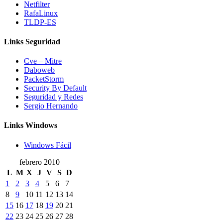
Netfilter
RafaLinux
TLDP-ES
Links Seguridad
Cve – Mitre
Daboweb
PacketStorm
Security By Default
Seguridad y Redes
Sergio Hernando
Links Windows
Windows Fácil
febrero 2010
L
M
X
J
V
S
D
1
2
3
4
5
6
7
8
9
10
11
12
13
14
15
16
17
18
19
20
21
22
23
24
25
26
27
28