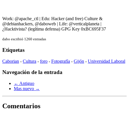
Work: @apache_ctl | Edu: Hacker (and free) Culture &
@debianhackers, @daboweb | Life: @verticalplaneta |
¿Hacktivista? (legítima defensa) GPG Key 0xBC695F37
dabo escribió 1260 entradas
Etiquetas
Caborian
-
Cultura
-
foro
-
Fotografía
-
Gijón
-
Universidad Laboral
Navegación de la entrada
← Antiguo
Mas nuevo →
Comentarios