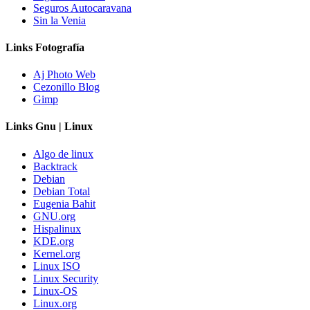
Seguros Autocaravana
Sin la Venia
Links Fotografía
Aj Photo Web
Cezonillo Blog
Gimp
Links Gnu | Linux
Algo de linux
Backtrack
Debian
Debian Total
Eugenia Bahit
GNU.org
Hispalinux
KDE.org
Kernel.org
Linux ISO
Linux Security
Linux-OS
Linux.org