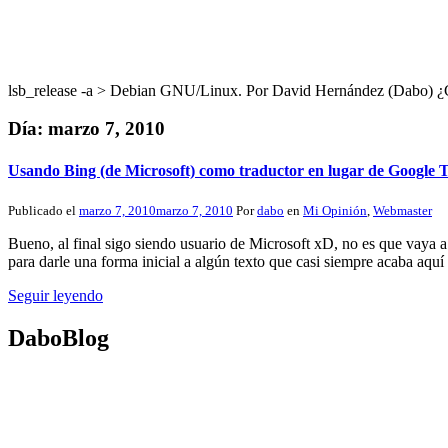
lsb_release -a > Debian GNU/Linux. Por David Hernández (Dabo
Día:
marzo 7, 2010
Usando Bing (de Microsoft) como traductor en lugar de Google T
Publicado el
marzo 7, 2010
marzo 7, 2010
Por
dabo
en
Mi Opinión
,
Webmaster
Bueno, al final sigo siendo usuario de Microsoft xD, no es que vaya
para darle una forma inicial a algún texto que casi siempre acaba aq
Seguir leyendo
DaboBlog