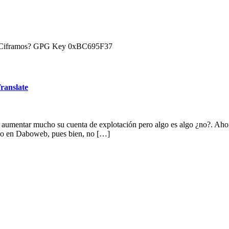
) ¿Ciframos? GPG Key 0xBC695F37
ranslate
 a aumentar mucho su cuenta de explotación pero algo es algo ¿no?. Ah
uí o en Daboweb, pues bien, no […]