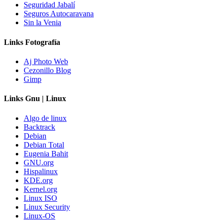
Seguridad Jabalí
Seguros Autocaravana
Sin la Venia
Links Fotografía
Aj Photo Web
Cezonillo Blog
Gimp
Links Gnu | Linux
Algo de linux
Backtrack
Debian
Debian Total
Eugenia Bahit
GNU.org
Hispalinux
KDE.org
Kernel.org
Linux ISO
Linux Security
Linux-OS