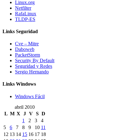
Linux.org
Netfilter
RafaLinux
TLDP-ES
Links Seguridad
Cve – Mitre
Daboweb
PacketStorm
Security By Default
Seguridad y Redes
Sergio Hernando
Links Windows
Windows Fácil
abril 2010
L
M
X
J
V
S
D
1
2
3
4
5
6
7
8
9
10
11
12
13
14
15
16
17
18