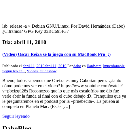
lsb_release -a > Debian GNU/Linux. Por David Hernández (Dabo)
¿Ciframos? GPG Key 0xBC695F37
Día:
abril 11, 2010
(Vídeo) Oscar Reixa se la juega con su MacBook Pro -;)
Publicado el
abril 11, 2010
abril 11, 2010
Por
dabo
en
Hardware
,
Imperdonable
,
Según leo en...
,
Vídeos | Slideshow
Bueno, todos sabemos que Oreixa es muy Caborian pero…¿tanto
cómo podemos ver en el vídeo? httpv://www.youtube.com/watch?
v=pbcizqtl26s Reconozco que lo que más escalofríos me dio fue
verle abrir la funda al final con el cubo debajo ;D. Tranquilos que ya
le preguntaremos en el podcast por la «pruebecita». La prueba al
completo en Planeta Mac. (Estás […]
Seguir leyendo
DaboBlog