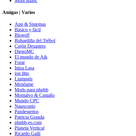
Mont Blanc
Amigas | Varios
App & Sistemas
Básico y fácil
Blogoff
Buhardilla del Trébol
Cajón Desastres
DiegoMC
El mundo de Aik
Forat
Intza Lasa
ion litio
Liamngls
Menéame
Mods para phpbb
Montalvo & Castaño
Mundo CPC
Nauscopio
Pandesiertos
Patricia Granda
phpbb-es.com
Planeta Vertical
Ricardo Galli