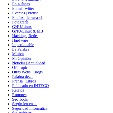
En 4 líneas
En mi Twitter
Eventos | Prensa
Firefox | Iceweasel
Fotografía
GNU/Linux
GNU/Linux & MB
Hacking | Redes
Hardware
Imperdonable
La Palabra
Música
Mi Opinión
Noticias | Actualidad
Off Topic
Otras Webs | Blogs
Palabra de…
Prensa | Libros
Publicado en INTECO
Relatos
Rumores
Sec Tools
Según leo en…
Seguridad Informatica
Sin archivar