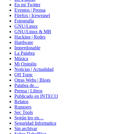
En mi Twitter
Eventos | Prensa
Firefox | Iceweasel
Fotografía
GNU/Linux
GNU/Linux & MB
Hacking | Redes
Hardware
Imperdonable
La Palabra
Música
Mi Opinión
Noticias | Actualidad
Off Topic
Otras Webs | Blogs
Palabra de…
Prensa | Libros
Publicado en INTECO
Relatos
Rumores
Sec Tools
Según leo en…
Seguridad Informatica
Sin archivar
Sobre DaboBlog