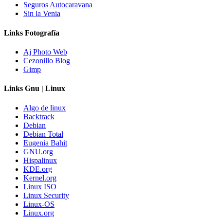
Seguros Autocaravana
Sin la Venia
Links Fotografía
Aj Photo Web
Cezonillo Blog
Gimp
Links Gnu | Linux
Algo de linux
Backtrack
Debian
Debian Total
Eugenia Bahit
GNU.org
Hispalinux
KDE.org
Kernel.org
Linux ISO
Linux Security
Linux-OS
Linux.org