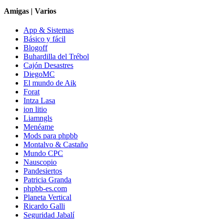
Amigas | Varios
App & Sistemas
Básico y fácil
Blogoff
Buhardilla del Trébol
Cajón Desastres
DiegoMC
El mundo de Aik
Forat
Intza Lasa
ion litio
Liamngls
Menéame
Mods para phpbb
Montalvo & Castaño
Mundo CPC
Nauscopio
Pandesiertos
Patricia Granda
phpbb-es.com
Planeta Vertical
Ricardo Galli
Seguridad Jabalí