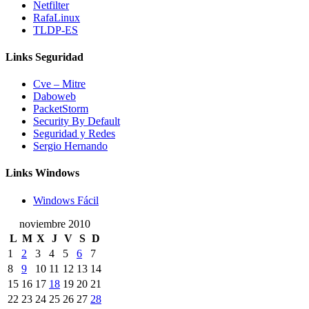
Netfilter
RafaLinux
TLDP-ES
Links Seguridad
Cve – Mitre
Daboweb
PacketStorm
Security By Default
Seguridad y Redes
Sergio Hernando
Links Windows
Windows Fácil
noviembre 2010
L
M
X
J
V
S
D
1
2
3
4
5
6
7
8
9
10
11
12
13
14
15
16
17
18
19
20
21
22
23
24
25
26
27
28