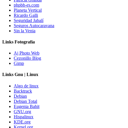
phpbb-es.com
Planeta Vertical
Ricardo Galli
Seguridad Jabalí
Seguros Autocaravana
Sin la Venia
Links Fotografía
Aj Photo Web
Cezonillo Blog
Gimp
Links Gnu | Linux
Algo de linux
Backtrack
Debian
Debian Total
Eugenia Bahit
GNU.org
Hispalinux
KDE.org
Kernel.org