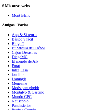
# Mis otras webs
Mont Blanc
Amigas | Varios
App & Sistemas
Básico y fácil
Blogoff
Buhardilla del Trébol
Cajón Desastres
DiegoMC
El mundo de Aik
Forat
Intza Lasa
ion litio
Liamngls
Menéame
Mods para phpbb
Montalvo & Castaño
Mundo CPC
Nauscopio
Pandesiertos
Patricia Granda