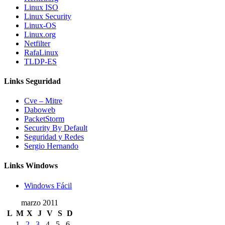
Linux ISO
Linux Security
Linux-OS
Linux.org
Netfilter
RafaLinux
TLDP-ES
Links Seguridad
Cve – Mitre
Daboweb
PacketStorm
Security By Default
Seguridad y Redes
Sergio Hernando
Links Windows
Windows Fácil
marzo 2011
L
M
X
J
V
S
D
1
2
3
4
5
6