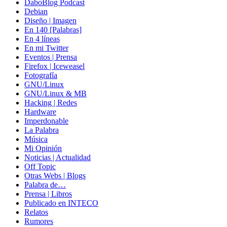
DaboBlog Podcast
Debian
Diseño | Imagen
En 140 [Palabras]
En 4 líneas
En mi Twitter
Eventos | Prensa
Firefox | Iceweasel
Fotografía
GNU/Linux
GNU/Linux & MB
Hacking | Redes
Hardware
Imperdonable
La Palabra
Música
Mi Opinión
Noticias | Actualidad
Off Topic
Otras Webs | Blogs
Palabra de…
Prensa | Libros
Publicado en INTECO
Relatos
Rumores