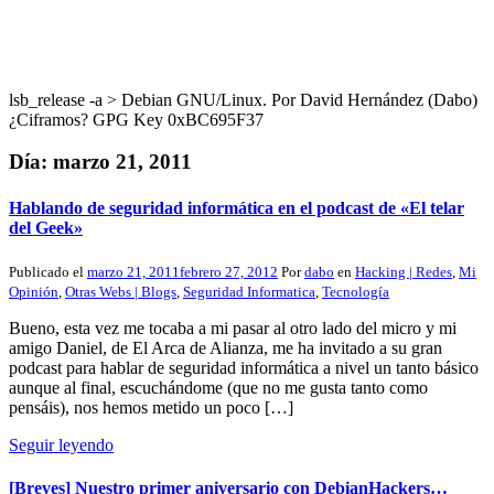
lsb_release -a > Debian GNU/Linux. Por David Hernández (Dabo)
¿Ciframos? GPG Key 0xBC695F37
Día:
marzo 21, 2011
Hablando de seguridad informática en el podcast de «El telar
del Geek»
Publicado el
marzo 21, 2011
febrero 27, 2012
Por
dabo
en
Hacking | Redes
,
Mi
Opinión
,
Otras Webs | Blogs
,
Seguridad Informatica
,
Tecnología
Bueno, esta vez me tocaba a mi pasar al otro lado del micro y mi
amigo Daniel, de El Arca de Alianza, me ha invitado a su gran
podcast para hablar de seguridad informática a nivel un tanto básico
aunque al final, escuchándome (que no me gusta tanto como
pensáis), nos hemos metido un poco […]
Seguir leyendo
[Breves] Nuestro primer aniversario con DebianHackers…