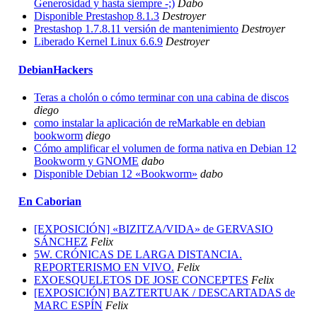
Generosidad y hasta siempre -;)
Dabo
Disponible Prestashop 8.1.3
Destroyer
Prestashop 1.7.8.11 versión de mantenimiento
Destroyer
Liberado Kernel Linux 6.6.9
Destroyer
DebianHackers
Teras a cholón o cómo terminar con una cabina de discos
diego
como instalar la aplicación de reMarkable en debian
bookworm
diego
Cómo amplificar el volumen de forma nativa en Debian 12
Bookworm y GNOME
dabo
Disponible Debian 12 «Bookworm»
dabo
En Caborian
[EXPOSICIÓN] «BIZITZA/VIDA» de GERVASIO
SÁNCHEZ
Felix
5W. CRÓNICAS DE LARGA DISTANCIA.
REPORTERISMO EN VIVO.
Felix
EXOESQUELETOS DE JOSE CONCEPTES
Felix
[EXPOSICIÓN] BAZTERTUAK / DESCARTADAS de
MARC ESPÍN
Felix