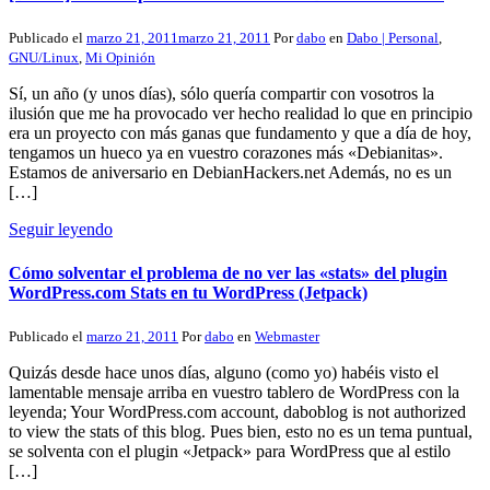
Publicado el
marzo 21, 2011
marzo 21, 2011
Por
dabo
en
Dabo | Personal
,
GNU/Linux
,
Mi Opinión
Sí, un año (y unos días), sólo quería compartir con vosotros la
ilusión que me ha provocado ver hecho realidad lo que en principio
era un proyecto con más ganas que fundamento y que a día de hoy,
tengamos un hueco ya en vuestro corazones más «Debianitas».
Estamos de aniversario en DebianHackers.net Además, no es un
[…]
Seguir leyendo
Cómo solventar el problema de no ver las «stats» del plugin
WordPress.com Stats en tu WordPress (Jetpack)
Publicado el
marzo 21, 2011
Por
dabo
en
Webmaster
Quizás desde hace unos días, alguno (como yo) habéis visto el
lamentable mensaje arriba en vuestro tablero de WordPress con la
leyenda; Your WordPress.com account, daboblog is not authorized
to view the stats of this blog. Pues bien, esto no es un tema puntual,
se solventa con el plugin «Jetpack» para WordPress que al estilo
[…]