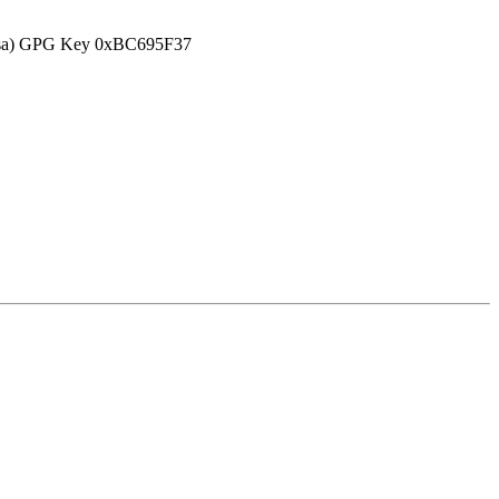
efensa) GPG Key 0xBC695F37