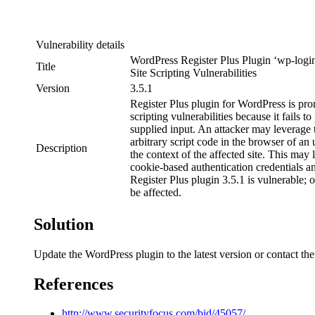
Vulnerability details
WordPress Register Plus Plugin ‘wp-login
Title
Site Scripting Vulnerabilities
Version
3.5.1
Register Plus plugin for WordPress is pron
scripting vulnerabilities because it fails to
supplied input. An attacker may leverage 
arbitrary script code in the browser of an
Description
the context of the affected site. This may l
cookie-based authentication credentials an
Register Plus plugin 3.5.1 is vulnerable; 
be affected.
Solution
Update the WordPress plugin to the latest version or contact th
References
http://www.securityfocus.com/bid/45057/