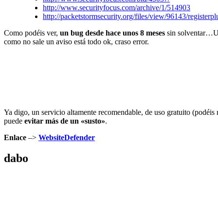
http://www.securityfocus.com/archive/1/514903
http://packetstormsecurity.org/files/view/96143/registerpl
Como podéis ver,
un bug desde hace unos 8 meses
sin solventar…U
como no sale un aviso está todo ok, craso error.
Ya digo, un servicio altamente recomendable, de uso gratuito (podéis 
puede
evitar más de un «susto»
.
Enlace
–>
WebsiteDefender
dabo