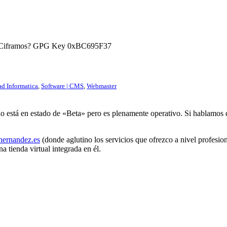
) ¿Ciframos? GPG Key 0xBC695F37
ad Informatica
,
Software | CMS
,
Webmaster
cio está en estado de «Beta» pero es plenamente operativo. Si hablamos
hernandez.es
(donde aglutino los servicios que ofrezco a nivel profesio
a tienda virtual integrada en él.