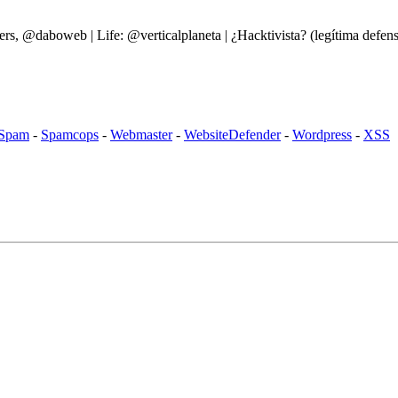
ers, @daboweb | Life: @verticalplaneta | ¿Hacktivista? (legítima d
Spam
-
Spamcops
-
Webmaster
-
WebsiteDefender
-
Wordpress
-
XSS