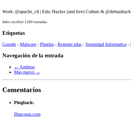
Work: @apache_ctl | Edu: Hacker (and free) Culture & @debianhack
dabo escribió 1260 entradas
Etiquetas
Google
-
Malware
-
Plugins
-
Register plus
-
Seguridad Informatica
-
Navegación de la entrada
← Antiguo
Mas nuevo →
Comentarios
Pingback:
Bitacoras.com