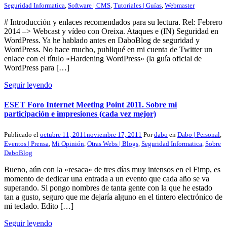
Seguridad Informatica
,
Software | CMS
,
Tutoriales | Guías
,
Webmaster
# Introducción y enlaces recomendados para su lectura. Rel: Febrero
2014 –> Webcast y vídeo con Oreixa. Ataques e (IN) Seguridad en
WordPress. Ya he hablado antes en DaboBlog de seguridad y
WordPress. No hace mucho, publiqué en mi cuenta de Twitter un
enlace con el título «Hardening WordPress» (la guía oficial de
WordPress para […]
Seguir leyendo
ESET Foro Internet Meeting Point 2011. Sobre mi
participación e impresiones (cada vez mejor)
Publicado el
octubre 11, 2011
noviembre 17, 2011
Por
dabo
en
Dabo | Personal
,
Eventos | Prensa
,
Mi Opinión
,
Otras Webs | Blogs
,
Seguridad Informatica
,
Sobre
DaboBlog
Bueno, aún con la «resaca» de tres días muy intensos en el Fimp, es
momento de dedicar una entrada a un evento que cada año se va
superando. Si pongo nombres de tanta gente con la que he estado
tan a gusto, seguro que me dejaría alguno en el tintero electrónico de
mi teclado. Edito […]
Seguir leyendo