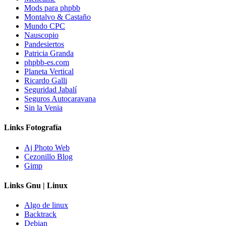
Mods para phpbb
Montalvo & Castaño
Mundo CPC
Nauscopio
Pandesiertos
Patricia Granda
phpbb-es.com
Planeta Vertical
Ricardo Galli
Seguridad Jabalí
Seguros Autocaravana
Sin la Venia
Links Fotografía
Aj Photo Web
Cezonillo Blog
Gimp
Links Gnu | Linux
Algo de linux
Backtrack
Debian