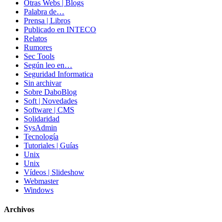
Otras Webs | Blogs
Palabra de…
Prensa | Libros
Publicado en INTECO
Relatos
Rumores
Sec Tools
Según leo en…
Seguridad Informatica
Sin archivar
Sobre DaboBlog
Soft | Novedades
Software | CMS
Solidaridad
SysAdmin
Tecnología
Tutoriales | Guías
Unix
Unix
Vídeos | Slideshow
Webmaster
Windows
Archivos