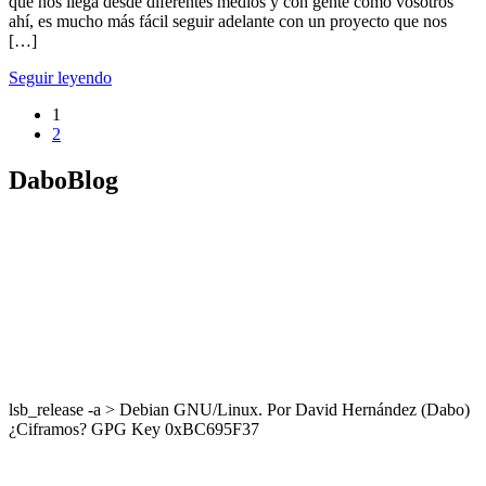
que nos llega desde diferentes medios y con gente como vosotros
ahí, es mucho más fácil seguir adelante con un proyecto que nos
[…]
Seguir leyendo
1
2
DaboBlog
lsb_release -a > Debian GNU/Linux. Por David Hernández (Dabo)
¿Ciframos? GPG Key 0xBC695F37