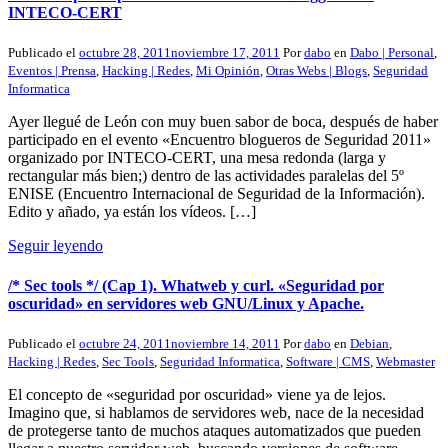
INTECO-CERT
Publicado el
octubre 28, 2011
noviembre 17, 2011
Por
dabo
en
Dabo | Personal
,
Eventos | Prensa
,
Hacking | Redes
,
Mi Opinión
,
Otras Webs | Blogs
,
Seguridad
Informatica
Ayer llegué de León con muy buen sabor de boca, después de haber
participado en el evento «Encuentro blogueros de Seguridad 2011»
organizado por INTECO-CERT, una mesa redonda (larga y
rectangular más bien;) dentro de las actividades paralelas del 5º
ENISE (Encuentro Internacional de Seguridad de la Información).
Edito y añado, ya están los vídeos. […]
Seguir leyendo
/* Sec tools */ (Cap 1). Whatweb y curl. «Seguridad por
oscuridad» en servidores web GNU/Linux y Apache.
Publicado el
octubre 24, 2011
noviembre 14, 2011
Por
dabo
en
Debian
,
Hacking | Redes
,
Sec Tools
,
Seguridad Informatica
,
Software | CMS
,
Webmaster
El concepto de «seguridad por oscuridad» viene ya de lejos.
Imagino que, si hablamos de servidores web, nace de la necesidad
de protegerse tanto de muchos ataques automatizados que pueden