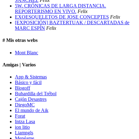
SÁNCHEZ
Felix
5W. CRÓNICAS DE LARGA DISTANCIA.
REPORTERISMO EN VIVO.
Felix
EXOESQUELETOS DE JOSE CONCEPTES
Felix
[EXPOSICIÓN] BAZTERTUAK / DESCARTADAS de
MARC ESPÍN
Felix
# Mis otras webs
Mont Blanc
Amigas | Varios
App & Sistemas
Básico y fácil
Blogoff
Buhardilla del Trébol
Cajón Desastres
DiegoMC
El mundo de Aik
Forat
Intza Lasa
ion litio
Liamngls
Menéame