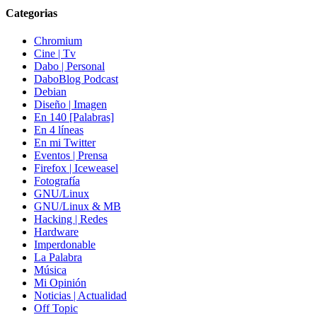
Categorias
Chromium
Cine | Tv
Dabo | Personal
DaboBlog Podcast
Debian
Diseño | Imagen
En 140 [Palabras]
En 4 líneas
En mi Twitter
Eventos | Prensa
Firefox | Iceweasel
Fotografía
GNU/Linux
GNU/Linux & MB
Hacking | Redes
Hardware
Imperdonable
La Palabra
Música
Mi Opinión
Noticias | Actualidad
Off Topic