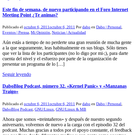
Este fin de semana, de nuevo participando en el Foro Internet
Meeting Point ¿Te animas?
Publicado el
octubre 6, 2011
octubre 6, 2011
Por
dabo
en
Dabo | Personal
,
Eventos | Prensa
,
Mi Opinión
,
Noticias | Actualidad
Aún estás a tiempo de no perderte una gran reunión de mucha gente
a la que seguramente, leas habitualmente en sus blogs. Sólo tienes
que ver la lista de los participantes (no lo digo por mi-;), para darte
cuenta del nivel y el esfuerzo por parte de la organización de
presentar un programa de lo […]
Seguir leyendo
DaboBlog Podcast, número 32. «Kernel Panic» y «Manzanas
Traigo»
Publicado el
octubre 6, 2011
octubre 6, 2011
Por
dabo
en
Dabo | Personal
,
DaboBlog Podcast
,
GNU/Linux
,
GNU/Linux & MB
Ahora que somos «treintañeros» y después de nuestro segundo
aniversario, volvemos de nuevo a la carga con el episodio 32 del
podcast. Muchas gracias a todos por el apoyo constante, el feedback