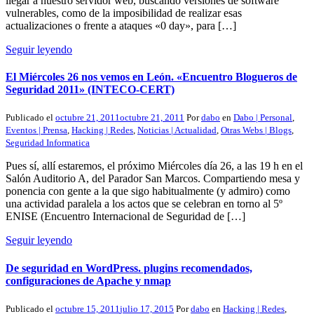
llegar a nuestro servidor web, buscando versiones de software
vulnerables, como de la imposibilidad de realizar esas
actualizaciones o frente a ataques «0 day», para […]
Seguir leyendo
El Miércoles 26 nos vemos en León. «Encuentro Blogueros de
Seguridad 2011» (INTECO-CERT)
Publicado el
octubre 21, 2011
octubre 21, 2011
Por
dabo
en
Dabo | Personal
,
Eventos | Prensa
,
Hacking | Redes
,
Noticias | Actualidad
,
Otras Webs | Blogs
,
Seguridad Informatica
Pues sí, allí estaremos, el próximo Miércoles día 26, a las 19 h en el
Salón Auditorio A, del Parador San Marcos. Compartiendo mesa y
ponencia con gente a la que sigo habitualmente (y admiro) como
una actividad paralela a los actos que se celebran en torno al 5º
ENISE (Encuentro Internacional de Seguridad de […]
Seguir leyendo
De seguridad en WordPress. plugins recomendados,
configuraciones de Apache y nmap
Publicado el
octubre 15, 2011
julio 17, 2015
Por
dabo
en
Hacking | Redes
,