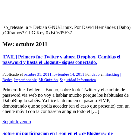
lsb_release -a > Debian GNU/Linux. Por David Hernández (Dabo)
¿Ciframos? GPG Key 0xBC695F37
Mes:
octubre 2011
[FAIL] Primero fue Twitter y ahora Dropbox. Cambias el
password y hasta el «logout» sigues conectado.
Publicado el
octubre 31, 2011
noviembre 14, 2011
Por
dabo
en
Hacking |
Redes
,
Imperdonable
,
Mi Opinión
,
Seguridad Informatica
Primero fue Twitter… Bueno, sobre lo de Twitter y el cambio de
password vía web no voy a hablar mucho porque los habituales de
DaboBlog lo sabéis. Ya hice la demo en el pasado FIMP,
demostrando que se podía acceder (en el caso que presenté) con un
cliente móvil con la contraseña antigua todo el […]
Seguir leyendo
Sobre mi participación en León en el «5EBloggers» de