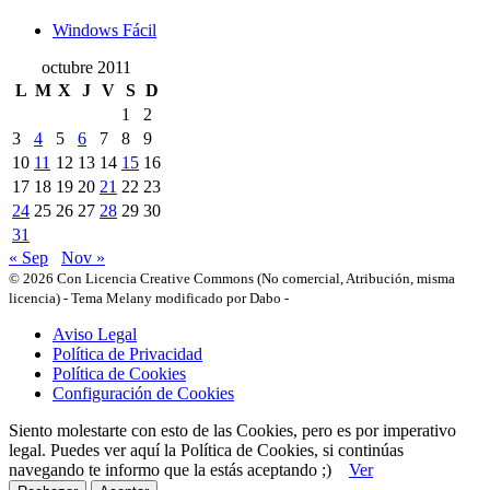
Windows Fácil
octubre 2011
L
M
X
J
V
S
D
1
2
3
4
5
6
7
8
9
10
11
12
13
14
15
16
17
18
19
20
21
22
23
24
25
26
27
28
29
30
31
« Sep
Nov »
© 2026 Con Licencia Creative Commons (No comercial, Atribución, misma
licencia)
-
Tema Melany modificado por Dabo
-
Aviso Legal
Política de Privacidad
Política de Cookies
Configuración de Cookies
Siento molestarte con esto de las Cookies, pero es por imperativo
legal. Puedes ver aquí la Política de Cookies, si continúas
navegando te informo que la estás aceptando ;)
Ver