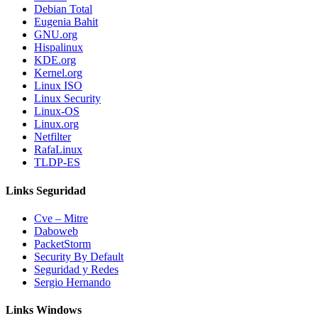
Debian Total
Eugenia Bahit
GNU.org
Hispalinux
KDE.org
Kernel.org
Linux ISO
Linux Security
Linux-OS
Linux.org
Netfilter
RafaLinux
TLDP-ES
Links Seguridad
Cve – Mitre
Daboweb
PacketStorm
Security By Default
Seguridad y Redes
Sergio Hernando
Links Windows