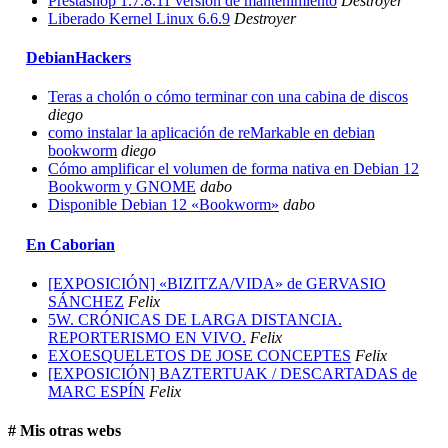
Prestashop 1.7.8.11 versión de mantenimiento
Destroyer
Liberado Kernel Linux 6.6.9
Destroyer
DebianHackers
Teras a cholón o cómo terminar con una cabina de discos
diego
como instalar la aplicación de reMarkable en debian
bookworm
diego
Cómo amplificar el volumen de forma nativa en Debian 12
Bookworm y GNOME
dabo
Disponible Debian 12 «Bookworm»
dabo
En Caborian
[EXPOSICIÓN] «BIZITZA/VIDA» de GERVASIO
SÁNCHEZ
Felix
5W. CRÓNICAS DE LARGA DISTANCIA.
REPORTERISMO EN VIVO.
Felix
EXOESQUELETOS DE JOSE CONCEPTES
Felix
[EXPOSICIÓN] BAZTERTUAK / DESCARTADAS de
MARC ESPÍN
Felix
# Mis otras webs