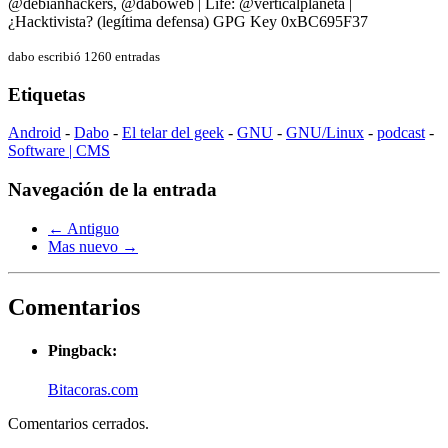
@debianhackers, @daboweb | Life: @verticalplaneta |
¿Hacktivista? (legítima defensa) GPG Key 0xBC695F37
dabo escribió 1260 entradas
Etiquetas
Android
-
Dabo
-
El telar del geek
-
GNU
-
GNU/Linux
-
podcast
-
Software | CMS
Navegación de la entrada
← Antiguo
Mas nuevo →
Comentarios
Pingback:
Bitacoras.com
Comentarios cerrados.