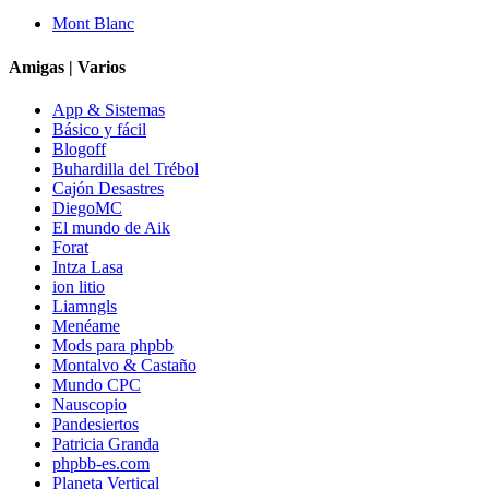
Mont Blanc
Amigas | Varios
App & Sistemas
Básico y fácil
Blogoff
Buhardilla del Trébol
Cajón Desastres
DiegoMC
El mundo de Aik
Forat
Intza Lasa
ion litio
Liamngls
Menéame
Mods para phpbb
Montalvo & Castaño
Mundo CPC
Nauscopio
Pandesiertos
Patricia Granda
phpbb-es.com
Planeta Vertical