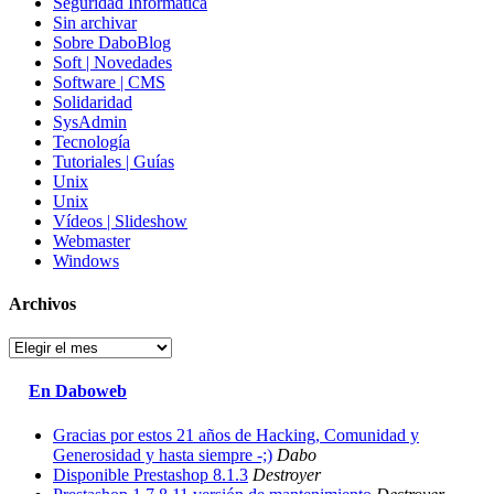
Seguridad Informatica
Sin archivar
Sobre DaboBlog
Soft | Novedades
Software | CMS
Solidaridad
SysAdmin
Tecnología
Tutoriales | Guías
Unix
Unix
Vídeos | Slideshow
Webmaster
Windows
Archivos
Archivos
En Daboweb
Gracias por estos 21 años de Hacking, Comunidad y
Generosidad y hasta siempre -;)
Dabo
Disponible Prestashop 8.1.3
Destroyer