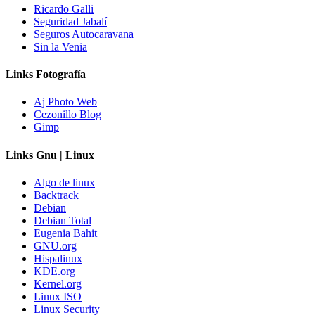
Ricardo Galli
Seguridad Jabalí
Seguros Autocaravana
Sin la Venia
Links Fotografía
Aj Photo Web
Cezonillo Blog
Gimp
Links Gnu | Linux
Algo de linux
Backtrack
Debian
Debian Total
Eugenia Bahit
GNU.org
Hispalinux
KDE.org
Kernel.org
Linux ISO
Linux Security