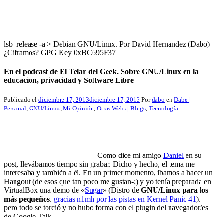
lsb_release -a > Debian GNU/Linux. Por David Hernández (Dabo)
¿Ciframos? GPG Key 0xBC695F37
En el podcast de El Telar del Geek. Sobre GNU/Linux en la
educación, privacidad y Software Libre
Publicado el
diciembre 17, 2013
diciembre 17, 2013
Por
dabo
en
Dabo |
Personal
,
GNU/Linux
,
Mi Opinión
,
Otras Webs | Blogs
,
Tecnología
Como dice mi amigo
Daniel
en su
post, llevábamos tiempo sin grabar. Dicho y hecho, el tema me
interesaba y también a él. En un primer momento, íbamos a hacer un
Hangout (de esos que tan poco me gustan-;) y yo tenía preparada en
VirtualBox una demo de «
Sugar
» (Distro de
GNU/Linux para los
más pequeños
,
gracias n1mh por las pistas en Kernel Panic 41
),
pero todo se torció y no hubo forma con el plugin del navegador/es
de Google Talk.