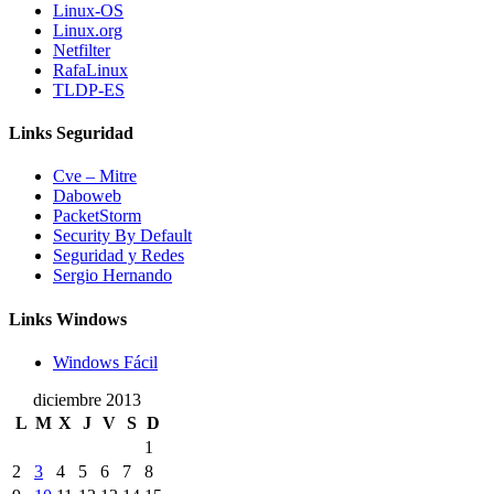
Linux-OS
Linux.org
Netfilter
RafaLinux
TLDP-ES
Links Seguridad
Cve – Mitre
Daboweb
PacketStorm
Security By Default
Seguridad y Redes
Sergio Hernando
Links Windows
Windows Fácil
diciembre 2013
L
M
X
J
V
S
D
1
2
3
4
5
6
7
8