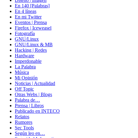
Diseño | Imagen
En 140 [Palabras]
En 4 líneas
En mi Twitter
Eventos | Prensa
Firefox | Iceweasel
Fotografía
GNU/Linux
GNU/Linux & MB
Hacking | Redes
Hardware
Imperdonable
La Palabra
Música
Mi Opinión
Noticias | Actualidad
Off Topic
Otras Webs | Blogs
Palabra de…
Prensa | Libros
Publicado en INTECO
Relatos
Rumores
Sec Tools
Según leo en…