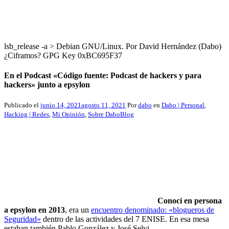
lsb_release -a > Debian GNU/Linux. Por David Hernández (Dabo)
¿Ciframos? GPG Key 0xBC695F37
En el Podcast «Código fuente: Podcast de hackers y para
hackers» junto a epsylon
Publicado el
junio 14, 2021
agosto 11, 2021
Por
dabo
en
Dabo | Personal
,
Hacking | Redes
,
Mi Opinión
,
Sobre DaboBlog
Conocí en persona
a epsylon en 2013
, era un
encuentro denominado: «blogueros de
Seguridad»
dentro de las actividades del 7 ENISE. En esa mesa
estaban también Pablo González y José Selvi.