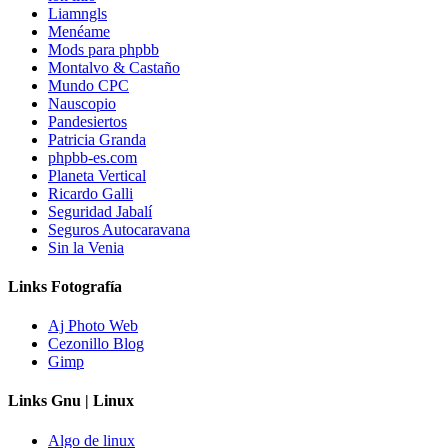
Liamngls
Menéame
Mods para phpbb
Montalvo & Castaño
Mundo CPC
Nauscopio
Pandesiertos
Patricia Granda
phpbb-es.com
Planeta Vertical
Ricardo Galli
Seguridad Jabalí
Seguros Autocaravana
Sin la Venia
Links Fotografía
Aj Photo Web
Cezonillo Blog
Gimp
Links Gnu | Linux
Algo de linux