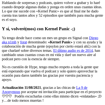
Hablando de sorpresas y podcasts, quiero volver a grabar y lo haré
cuando despeje algunas dudas y ponga en orden unas cuantas ideas.
Lo que me sucede con «Kernel Panic» es que al final me he dado
cuenta tras tantos años y 52 episodios que también para mucha gente
es el suyo.
Y sí, volveré(mos) con Kernel Panic -;)
Ya tengo desde hace como un mes un grupo en Signal con
Diego
aka n1mh
y
forat
denominado:
«Kernel Panic»
y con su ayuda y la
colaboración de mucha gente (epsylon por cierto estará ahí;) con la
que charlaré sobre diversos temas.
El último audio es de 2014
, han
cambiado unas cuantas cosas en mi vida y daré un nuevo aire al
podcast pero con la esencia de siempre.
No es cuestión de Hype, tengo mucho respeto a toda la gente que
está esperando que vuelva el podcast y solo quiero aprovechar la
ocasión para daros también las gracias por vuestra paciencia y
apoyo.
Actualización 11/08/2021
, gracias a las chicas de
La 9 de
Anonymous
por aceptar mi invitación para participar en el proyecto
♡
♡
♡
Podéis escucharlas como ellas mismo dicen «enlatadas» ;D
y…de todo menos muertas !