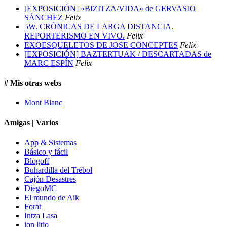
[EXPOSICIÓN] «BIZITZA/VIDA» de GERVASIO
SÁNCHEZ
Felix
5W. CRÓNICAS DE LARGA DISTANCIA.
REPORTERISMO EN VIVO.
Felix
EXOESQUELETOS DE JOSE CONCEPTES
Felix
[EXPOSICIÓN] BAZTERTUAK / DESCARTADAS de
MARC ESPÍN
Felix
# Mis otras webs
Mont Blanc
Amigas | Varios
App & Sistemas
Básico y fácil
Blogoff
Buhardilla del Trébol
Cajón Desastres
DiegoMC
El mundo de Aik
Forat
Intza Lasa
ion litio