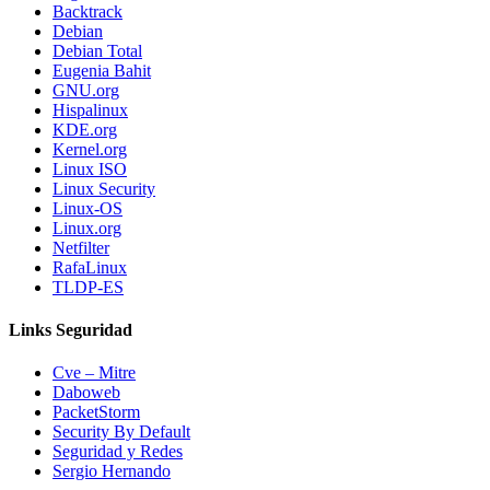
Backtrack
Debian
Debian Total
Eugenia Bahit
GNU.org
Hispalinux
KDE.org
Kernel.org
Linux ISO
Linux Security
Linux-OS
Linux.org
Netfilter
RafaLinux
TLDP-ES
Links Seguridad
Cve – Mitre
Daboweb
PacketStorm
Security By Default
Seguridad y Redes
Sergio Hernando