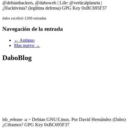
@debianhackers, @daboweb | Life: @verticalplaneta |
¿Hacktivista? (legítima defensa) GPG Key 0xBC695F37
dabo escribió 1260 entradas
Navegación de la entrada
← Antiguo
Mas nuevo →
DaboBlog
lsb_release -a > Debian GNU/Linux. Por David Hernández (Dabo)
¿Ciframos? GPG Key 0xBC695F37