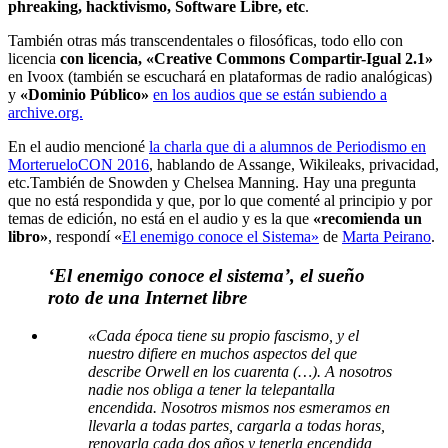
phreaking, hacktivismo, Software Libre, etc
.
También otras más transcendentales o filosóficas, todo ello con
licencia
con licencia, «Creative Commons Compartir-Igual 2.1»
en Ivoox (también se escuchará en plataformas de radio analógicas)
y
«Dominio Público»
en los audios que se están subiendo a
archive.org.
En el audio mencioné
la charla que di a alumnos de Periodismo en
MorterueloCON 2016
, hablando de Assange, Wikileaks, privacidad,
etc.También de Snowden y Chelsea Manning. Hay una pregunta
que no está respondida y que, por lo que comenté al principio y por
temas de edición, no está en el audio y es la que
«recomienda un
libro»
, respondí «
El enemigo conoce el Sistema»
de
Marta Peirano
.
‘El enemigo conoce el sistema’, el sueño
roto de una Internet libre
«Cada época tiene su propio fascismo, y el
nuestro difiere en muchos aspectos del que
describe Orwell en los cuarenta (…). A nosotros
nadie nos obliga a tener la telepantalla
encendida. Nosotros mismos nos esmeramos en
llevarla a todas partes, cargarla a todas horas,
renovarla cada dos años y tenerla encendida