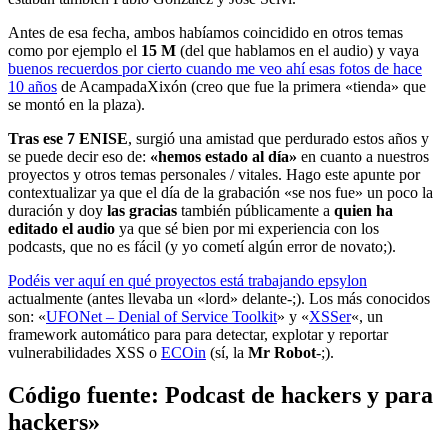
Antes de esa fecha, ambos habíamos coincidido en otros temas
como por ejemplo el
15 M
(del que hablamos en el audio) y vaya
buenos recuerdos por cierto cuando me veo ahí esas fotos de hace
10 años
de AcampadaXixón (creo que fue la primera «tienda» que
se montó en la plaza).
Tras ese 7 ENISE
, surgió una amistad que perdurado estos años y
se puede decir eso de:
«hemos estado al día»
en cuanto a nuestros
proyectos y otros temas personales / vitales. Hago este apunte por
contextualizar ya que el día de la grabación «se nos fue» un poco la
duración y doy
las gracias
también públicamente a
quien ha
editado el audio
ya que sé bien por mi experiencia con los
podcasts, que no es fácil (y yo cometí algún error de novato;).
Podéis ver aquí en qué proyectos está trabajando epsylon
actualmente (antes llevaba un «lord» delante-;). Los más conocidos
son: «
UFONet – Denial of Service Toolkit
» y «
XSSer
«, un
framework automático para para detectar, explotar y reportar
vulnerabilidades XSS o
ECOin
(sí, la
Mr Robot
-;).
Código fuente: Podcast de hackers y para
hackers»