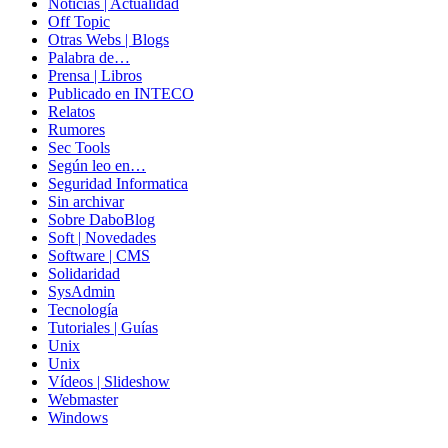
Noticias | Actualidad
Off Topic
Otras Webs | Blogs
Palabra de…
Prensa | Libros
Publicado en INTECO
Relatos
Rumores
Sec Tools
Según leo en…
Seguridad Informatica
Sin archivar
Sobre DaboBlog
Soft | Novedades
Software | CMS
Solidaridad
SysAdmin
Tecnología
Tutoriales | Guías
Unix
Unix
Vídeos | Slideshow
Webmaster
Windows