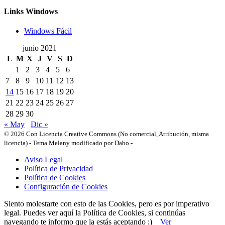
Links Windows
Windows Fácil
junio 2021
L
M
X
J
V
S
D
1
2
3
4
5
6
7
8
9
10
11
12
13
14
15
16
17
18
19
20
21
22
23
24
25
26
27
28
29
30
« May
Dic »
© 2026 Con Licencia Creative Commons (No comercial, Atribución, misma
licencia)
-
Tema Melany modificado por Dabo
-
Aviso Legal
Política de Privacidad
Política de Cookies
Configuración de Cookies
Siento molestarte con esto de las Cookies, pero es por imperativo
legal. Puedes ver aquí la Política de Cookies, si continúas
navegando te informo que la estás aceptando ;)
Ver