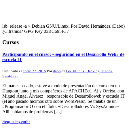
lsb_release -a > Debian GNU/Linux. Por David Hernández (Dabo)
¿Ciframos? GPG Key 0xBC695F37
Cursos
Participando en el curso: «Seguridad en el Desarrollo Web» de
escuela IT
Publicado el
enero 22, 2015
Por
dabo
en
GNU/Linux
,
Hacking | Redes
,
SysAdmin
El martes pasado, estuve a modo de presentación del curso en un
Hangout junto a mis compañeros de APACHEctl Aj y Oreixa, con
Miguel Ángel Álvarez , responsable de Desarrolloweb y escuela IT
(el año pasado hicimos otro sobre WordPress). Se trataba de un
#ProgramadorIO con el título: «Desarrolladores Vs SysAdmins«.
Allí hablamos de problemas […]
Seguir leyendo