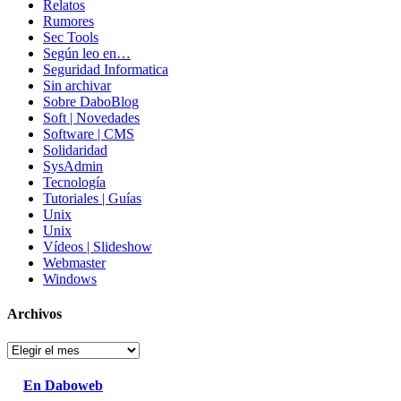
Relatos
Rumores
Sec Tools
Según leo en…
Seguridad Informatica
Sin archivar
Sobre DaboBlog
Soft | Novedades
Software | CMS
Solidaridad
SysAdmin
Tecnología
Tutoriales | Guías
Unix
Unix
Vídeos | Slideshow
Webmaster
Windows
Archivos
Archivos
En Daboweb