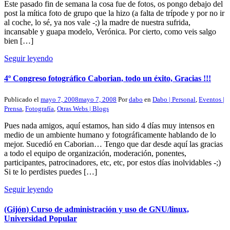
Este pasado fin de semana la cosa fue de fotos, os pongo debajo del
post la mítica foto de grupo que la hizo (a falta de trípode y por no ir
al coche, lo sé, ya nos vale -;) la madre de nuestra sufrida,
incansable y guapa modelo, Verónica. Por cierto, como veis salgo
bien […]
Seguir leyendo
4º Congreso fotográfico Caborian, todo un éxito, Gracias !!!
Publicado el
mayo 7, 2008
mayo 7, 2008
Por
dabo
en
Dabo | Personal
,
Eventos |
Prensa
,
Fotografía
,
Otras Webs | Blogs
Pues nada amigos, aquí estamos, han sido 4 días muy intensos en
medio de un ambiente humano y fotográficamente hablando de lo
mejor. Sucedió en Caborian… Tengo que dar desde aquí las gracias
a todo el equipo de organización, moderación, ponentes,
participantes, patrocinadores, etc, etc, por estos días inolvidables -;)
Si te lo perdistes puedes […]
Seguir leyendo
(Gijón) Curso de administración y uso de GNU/linux,
Universidad Popular