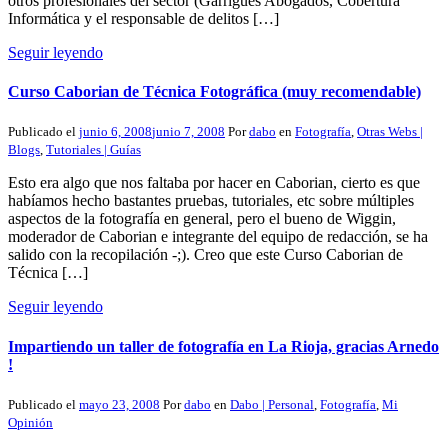
otros profesionales del sector (Garrigues Abogados, Cobertura
Informática y el responsable de delitos […]
Seguir leyendo
Curso Caborian de Técnica Fotográfica (muy recomendable)
Publicado el
junio 6, 2008
junio 7, 2008
Por
dabo
en
Fotografía
,
Otras Webs |
Blogs
,
Tutoriales | Guías
Esto era algo que nos faltaba por hacer en Caborian, cierto es que
habíamos hecho bastantes pruebas, tutoriales, etc sobre múltiples
aspectos de la fotografía en general, pero el bueno de Wiggin,
moderador de Caborian e integrante del equipo de redacción, se ha
salido con la recopilación -;). Creo que este Curso Caborian de
Técnica […]
Seguir leyendo
Impartiendo un taller de fotografía en La Rioja, gracias Arnedo
!
Publicado el
mayo 23, 2008
Por
dabo
en
Dabo | Personal
,
Fotografía
,
Mi
Opinión