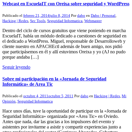
Webcast en EscuelaIT con Oreixa sobre seguridad y WordPress
Publicado el
febrero 21, 2014
julio 8, 2014
Por
dabo
en
Dabo | Personal
,
Hacking | Redes
,
Sec Tools
,
Seguridad Informatica
,
Webmaster
Dentro del ciclo de cursos gratuitos que viene poniendo en marcha
EscuelaIT, había un módulo dedicado a cuestiones de seguridad en
el dedicado a WordPress. Miguel, responsable de Desarrolloweb y
cliente nuestro en APACHEctl además de buen amigo, nos pidió
que participásemos en él y allí estuvimos Oreixa y yo (AJ no pudo
porque andaba […]
Seguir leyendo
Sobre mi participación en la «Jornada de Seguridad
Informática» de Area Tic
Publicado el
octubre 4, 2011
octubre 5, 2011
Por
dabo
en
Hacking | Redes
,
Mi
Opinión
,
Seguridad Informatica
Hace unos días, tuve la oportunidad de participar en la «Jornada de
Seguridad Informática» organizada por «Area Tic» en Oviedo.
Antes que nada, dar las gracias a los impulsores del evento y
asistentes por invitarme a asistir y compartir experiencias junto a