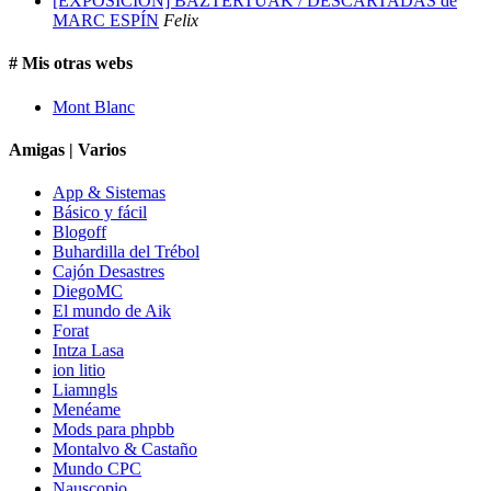
[EXPOSICIÓN] BAZTERTUAK / DESCARTADAS de
MARC ESPÍN
Felix
# Mis otras webs
Mont Blanc
Amigas | Varios
App & Sistemas
Básico y fácil
Blogoff
Buhardilla del Trébol
Cajón Desastres
DiegoMC
El mundo de Aik
Forat
Intza Lasa
ion litio
Liamngls
Menéame
Mods para phpbb
Montalvo & Castaño
Mundo CPC
Nauscopio