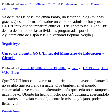
Publicado el
enero 24, 2008
enero 24, 2008
Por
dabo
en
Eventos | Prensa
,
GNU/Linux
Va de cursos la cosa, me envía Pablo, un lector del blog (muchas
gracias-;) esta información sobre un curso de admistración y uso de
GNU/Linux que se impartirá entre el 19 de Febrero y el 15 de Abril
dentro del marco de las actividades programadas por el
Ayuntamiento de Gijón y la Universidad Popular. Según […]
Seguir leyendo
Curso de Ubuntu GNU/Linux del Ministerio de Educación y
Ciencia
Publicado el
octubre 18, 2007
octubre 19, 2007
Por
dabo
en
GNU/Linux
,
Otras
Webs | Blogs
Que GNU/Linux cada vez está adquiriendo una mayor implantación
no es algo que sorprenda a nadie. Que también en el mundo
empresarial se ve como una alternativa más que seria no es tampoco
nada nuevo. Ubuntu ha hecho mucho por GNU/Linux, acercándolo
a usuarios que veían como algo entre lo místico y lejano, poder
llegar […]
Seguir leyendo