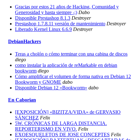
Gracias por estos 21 años de Hacking, Comunidad y
Generosidad y hasta siempre -;)
Dabo
Disponible Prestashop 8.1.3
Destroyer
Prestashop 1.7.8.11 versión de mantenimiento
Destroyer
Liberado Kernel Linux 6.6.9
Destroyer
DebianHackers
Teras a cholón o cómo terminar con una cabina de discos
diego
como instalar la aplicación de reMarkable en debian
bookworm
diego
Cómo amplificar el volumen de forma nativa en Debian 12
Bookworm y GNOME
dabo
Disponible Debian 12 «Bookworm»
dabo
En Caborian
[EXPOSICIÓN] «BIZITZA/VIDA» de GERVASIO
SÁNCHEZ
Felix
5W. CRÓNICAS DE LARGA DISTANCIA.
REPORTERISMO EN VIVO.
Felix
EXOESQUELETOS DE JOSE CONCEPTES
Felix