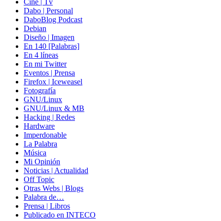
Cine | Tv
Dabo | Personal
DaboBlog Podcast
Debian
Diseño | Imagen
En 140 [Palabras]
En 4 líneas
En mi Twitter
Eventos | Prensa
Firefox | Iceweasel
Fotografía
GNU/Linux
GNU/Linux & MB
Hacking | Redes
Hardware
Imperdonable
La Palabra
Música
Mi Opinión
Noticias | Actualidad
Off Topic
Otras Webs | Blogs
Palabra de…
Prensa | Libros
Publicado en INTECO