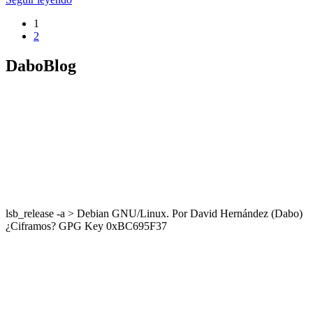
1
2
DaboBlog
lsb_release -a > Debian GNU/Linux. Por David Hernández (Dabo)
¿Ciframos? GPG Key 0xBC695F37