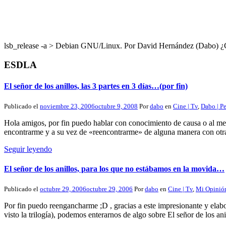
lsb_release -a > Debian GNU/Linux. Por David Hernández (Dabo
ESDLA
El señor de los anillos, las 3 partes en 3 días…(por fin)
Publicado el
noviembre 23, 2006
octubre 9, 2008
Por
dabo
en
Cine | Tv
,
Dabo | P
Hola amigos, por fin puedo hablar con conocimiento de causa o al men
encontrarme y a su vez de «reencontrarme» de alguna manera con ot
Seguir leyendo
El señor de los anillos, para los que no estábamos en la movida…
Publicado el
octubre 29, 2006
octubre 29, 2006
Por
dabo
en
Cine | Tv
,
Mi Opinió
Por fin puedo reengancharme ;D , gracias a este impresionante y elab
visto la trilogía), podemos enterarnos de algo sobre El señor de los a