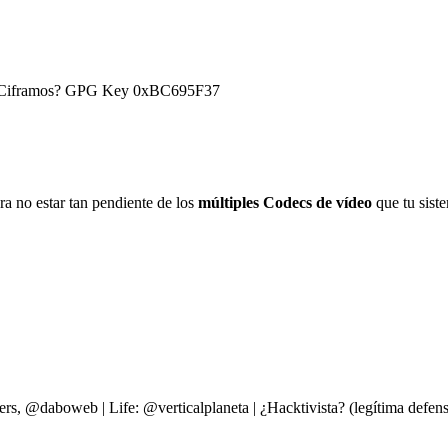
) ¿Ciframos? GPG Key 0xBC695F37
a no estar tan pendiente de los
múltiples Codecs de vídeo
que tu sist
ers, @daboweb | Life: @verticalplaneta | ¿Hacktivista? (legítima d