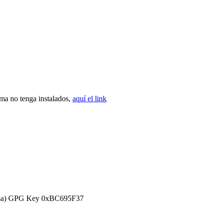
ema no tenga instalados,
aquí el link
efensa) GPG Key 0xBC695F37