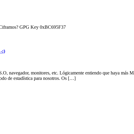
) ¿Ciframos? GPG Key 0xBC695F37
-:)
 S.O, navegador, monitores, etc. Lógicamente entiendo que haya más Mac
modo de estadística para nosotros. Os […]