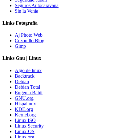
Seguros Autocaravana
Sin la Venia
Links Fotografía
Aj Photo Web
Cezonillo Blog
Gimp
Links Gnu | Linux
Algo de linux
Backtrack
Debian
Debian Total
Eugenia Bahit
GNU.org
Hispalinux
KDE.org
Kernel.org
Linux ISO
Linux Security
Linux-OS
Linux.org