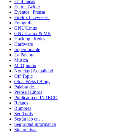
En 4 líneas
En mi Twitter
Eventos | Prensa
Firefox | Iceweasel
Fotografía
GNU/Linux
GNU/Linux & MB
Hacking | Redes
Hardware
Imperdonable
La Palabra
Música
Mi Opinión
Noticias | Actualidad
Off Topic
Otras Webs | Blogs
Palabra de…
Prensa | Libros
Publicado en INTECO
Relatos
Rumores
Sec Tools
Según leo en…
Seguridad Informatica
Sin archivar