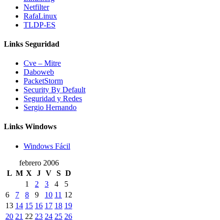
Netfilter
RafaLinux
TLDP-ES
Links Seguridad
Cve – Mitre
Daboweb
PacketStorm
Security By Default
Seguridad y Redes
Sergio Hernando
Links Windows
Windows Fácil
febrero 2006
L
M
X
J
V
S
D
1
2
3
4
5
6
7
8
9
10
11
12
13
14
15
16
17
18
19
20
21
22
23
24
25
26