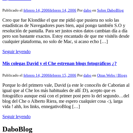
Publicado el
febrero 14, 2006
febrero 14, 2006
Por
dabo
en
Sobre DaboBlog
Creo que fue Klondike el que me pidió que pusiera no solo las
estadísticas de Navegadores pues bien, aquí pongo también S.O y
resolución de pantalla. Para ser justos estos datos cambian día a día
pero son bastante exactos. Estoy encantado de que me visitéis desde
cualquier plataforma, no solo de Mac, si acaso echo […]
Seguir leyendo
Mis colegas David y el Che estrenan blogs fotográficos ¿?
Publicado el
febrero 14, 2006
febrero 15, 2006
Por
dabo
en
Otras Webs | Blogs
Porque lo del primero vale, David (a este le conocéis de Caborian al
igual que al Che los más habituales de allí :D), acepto que es
fotográfico aunque está con el primer post pero lo del segundo…del
blog del Che o Alberto Riera, me espero cualquier cosa -:), larga
vida ! ahh, los links, ennegativoBlog […]
Seguir leyendo
DaboBlog