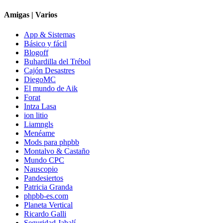
Amigas | Varios
App & Sistemas
Básico y fácil
Blogoff
Buhardilla del Trébol
Cajón Desastres
DiegoMC
El mundo de Aik
Forat
Intza Lasa
ion litio
Liamngls
Menéame
Mods para phpbb
Montalvo & Castaño
Mundo CPC
Nauscopio
Pandesiertos
Patricia Granda
phpbb-es.com
Planeta Vertical
Ricardo Galli
Seguridad Jabalí