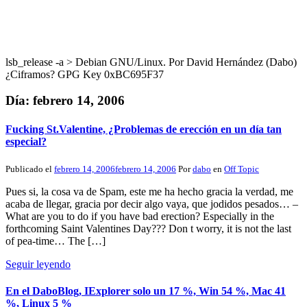
lsb_release -a > Debian GNU/Linux. Por David Hernández (Dabo)
¿Ciframos? GPG Key 0xBC695F37
Día:
febrero 14, 2006
Fucking St.Valentine, ¿Problemas de erección en un día tan
especial?
Publicado el
febrero 14, 2006
febrero 14, 2006
Por
dabo
en
Off Topic
Pues si, la cosa va de Spam, este me ha hecho gracia la verdad, me
acaba de llegar, gracia por decir algo vaya, que jodidos pesados… –
What are you to do if you have bad erection? Especially in the
forthcoming Saint Valentines Day??? Don t worry, it is not the last
of pea-time… The […]
Seguir leyendo
En el DaboBlog, IExplorer solo un 17 %, Win 54 %, Mac 41
%, Linux 5 %