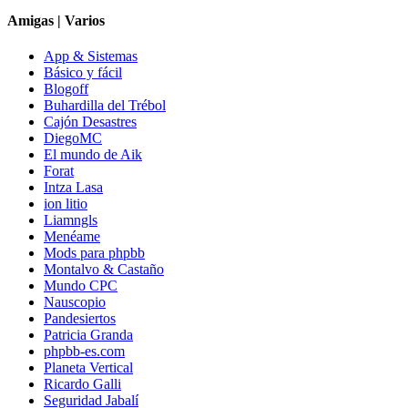
Amigas | Varios
App & Sistemas
Básico y fácil
Blogoff
Buhardilla del Trébol
Cajón Desastres
DiegoMC
El mundo de Aik
Forat
Intza Lasa
ion litio
Liamngls
Menéame
Mods para phpbb
Montalvo & Castaño
Mundo CPC
Nauscopio
Pandesiertos
Patricia Granda
phpbb-es.com
Planeta Vertical
Ricardo Galli
Seguridad Jabalí