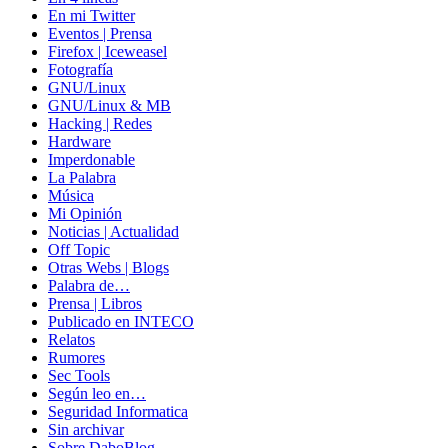
En mi Twitter
Eventos | Prensa
Firefox | Iceweasel
Fotografía
GNU/Linux
GNU/Linux & MB
Hacking | Redes
Hardware
Imperdonable
La Palabra
Música
Mi Opinión
Noticias | Actualidad
Off Topic
Otras Webs | Blogs
Palabra de…
Prensa | Libros
Publicado en INTECO
Relatos
Rumores
Sec Tools
Según leo en…
Seguridad Informatica
Sin archivar
Sobre DaboBlog