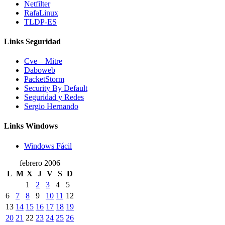
Netfilter
RafaLinux
TLDP-ES
Links Seguridad
Cve – Mitre
Daboweb
PacketStorm
Security By Default
Seguridad y Redes
Sergio Hernando
Links Windows
Windows Fácil
febrero 2006
L
M
X
J
V
S
D
1
2
3
4
5
6
7
8
9
10
11
12
13
14
15
16
17
18
19
20
21
22
23
24
25
26