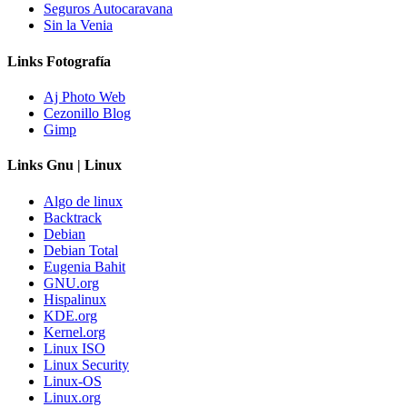
Seguros Autocaravana
Sin la Venia
Links Fotografía
Aj Photo Web
Cezonillo Blog
Gimp
Links Gnu | Linux
Algo de linux
Backtrack
Debian
Debian Total
Eugenia Bahit
GNU.org
Hispalinux
KDE.org
Kernel.org
Linux ISO
Linux Security
Linux-OS
Linux.org