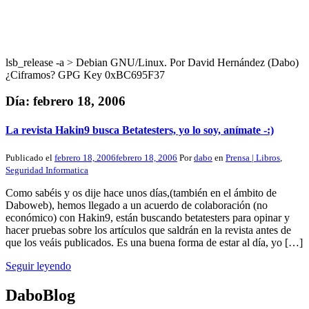
lsb_release -a > Debian GNU/Linux. Por David Hernández (Dabo)
¿Ciframos? GPG Key 0xBC695F37
Día:
febrero 18, 2006
La revista Hakin9 busca Betatesters, yo lo soy, anímate -:)
Publicado el
febrero 18, 2006
febrero 18, 2006
Por
dabo
en
Prensa | Libros
,
Seguridad Informatica
Como sabéis y os dije hace unos días,(también en el ámbito de
Daboweb), hemos llegado a un acuerdo de colaboración (no
económico) con Hakin9, están buscando betatesters para opinar y
hacer pruebas sobre los artículos que saldrán en la revista antes de
que los veáis publicados. Es una buena forma de estar al día, yo […]
Seguir leyendo
DaboBlog