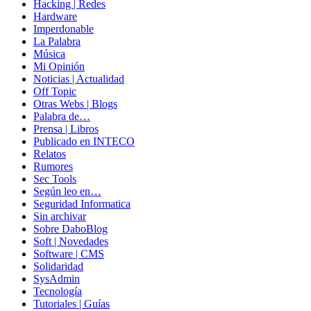
Hacking | Redes
Hardware
Imperdonable
La Palabra
Música
Mi Opinión
Noticias | Actualidad
Off Topic
Otras Webs | Blogs
Palabra de…
Prensa | Libros
Publicado en INTECO
Relatos
Rumores
Sec Tools
Según leo en…
Seguridad Informatica
Sin archivar
Sobre DaboBlog
Soft | Novedades
Software | CMS
Solidaridad
SysAdmin
Tecnología
Tutoriales | Guías