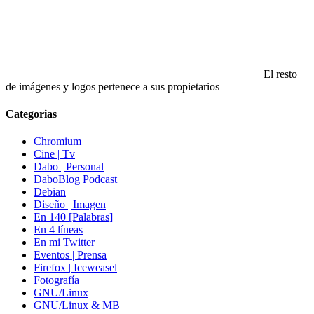
El resto
de imágenes y logos pertenece a sus propietarios
Categorias
Chromium
Cine | Tv
Dabo | Personal
DaboBlog Podcast
Debian
Diseño | Imagen
En 140 [Palabras]
En 4 líneas
En mi Twitter
Eventos | Prensa
Firefox | Iceweasel
Fotografía
GNU/Linux
GNU/Linux & MB