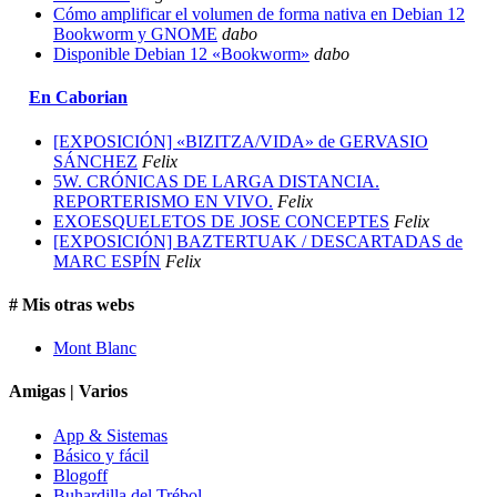
Cómo amplificar el volumen de forma nativa en Debian 12
Bookworm y GNOME
dabo
Disponible Debian 12 «Bookworm»
dabo
En Caborian
[EXPOSICIÓN] «BIZITZA/VIDA» de GERVASIO
SÁNCHEZ
Felix
5W. CRÓNICAS DE LARGA DISTANCIA.
REPORTERISMO EN VIVO.
Felix
EXOESQUELETOS DE JOSE CONCEPTES
Felix
[EXPOSICIÓN] BAZTERTUAK / DESCARTADAS de
MARC ESPÍN
Felix
# Mis otras webs
Mont Blanc
Amigas | Varios
App & Sistemas
Básico y fácil
Blogoff
Buhardilla del Trébol