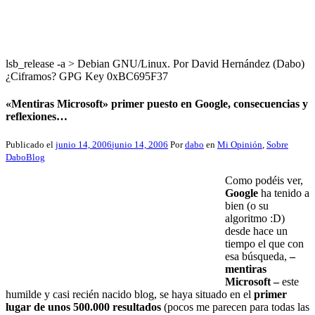
lsb_release -a > Debian GNU/Linux. Por David Hernández (Dabo)
¿Ciframos? GPG Key 0xBC695F37
«Mentiras Microsoft» primer puesto en Google, consecuencias y
reflexiones…
Publicado el
junio 14, 2006
junio 14, 2006
Por
dabo
en
Mi Opinión
,
Sobre
DaboBlog
Como podéis ver,
Google
ha tenido a
bien (o su
algoritmo :D)
desde hace un
tiempo el que con
esa búsqueda,
–
mentiras
Microsoft –
este
humilde y casi recién nacido blog, se haya situado en el
primer
lugar de unos 500.000 resultados
(pocos me parecen para todas las