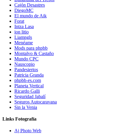
Cajón Desastres
DiegoMC
El mundo de Aik
Forat
Intza Lasa
ion litio
Liamngls
Menéame
Mods para phpbb
Montalvo & Castaño
Mundo CPC
Nauscopio
Pandesiertos
Patricia Granda
phpbb-es.com
Planeta Vertical
Ricardo Galli
Seguridad Jabalí
Seguros Autocaravana
Sin la Venia
Links Fotografía
Aj Photo Web