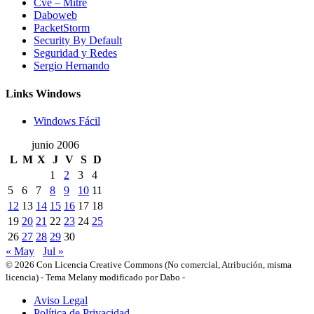
Cve – Mitre
Daboweb
PacketStorm
Security By Default
Seguridad y Redes
Sergio Hernando
Links Windows
Windows Fácil
junio 2006
L
M
X
J
V
S
D
1
2
3
4
5
6
7
8
9
10
11
12
13
14
15
16
17
18
19
20
21
22
23
24
25
26
27
28
29
30
« May
Jul »
© 2026 Con Licencia Creative Commons (No comercial, Atribución, misma
licencia)
-
Tema Melany modificado por Dabo
-
Aviso Legal
Política de Privacidad