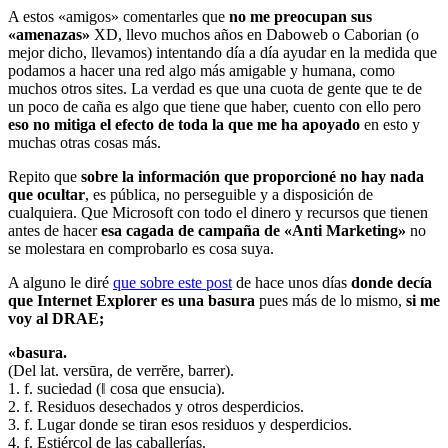
A estos «amigos» comentarles que
no me preocupan sus
«amenazas»
XD, llevo muchos años en Daboweb o Caborian (o
mejor dicho, llevamos) intentando día a día ayudar en la medida que
podamos a hacer una red algo más amigable y humana, como
muchos otros sites. La verdad es que una cuota de gente que te de
un poco de caña es algo que tiene que haber, cuento con ello pero
eso no mitiga el efecto de toda la que me ha apoyado
en esto y
muchas otras cosas más.
Repito que
sobre la información que proporcioné no hay nada
que ocultar
, es pública, no perseguible y a disposición de
cualquiera. Que Microsoft con todo el dinero y recursos que tienen
antes de hacer
esa cagada de campaña de «Anti Marketing»
no
se molestara en comprobarlo es cosa suya.
A alguno le diré
que sobre este post
de hace unos días
donde decía
que Internet Explorer es una basura
pues más de lo mismo,
si me
voy al DRAE;
«basura.
(Del lat. versūra, de verrĕre, barrer).
1. f. suciedad (ǁ cosa que ensucia).
2. f. Residuos desechados y otros desperdicios.
3. f. Lugar donde se tiran esos residuos y desperdicios.
4. f. Estiércol de las caballerías.