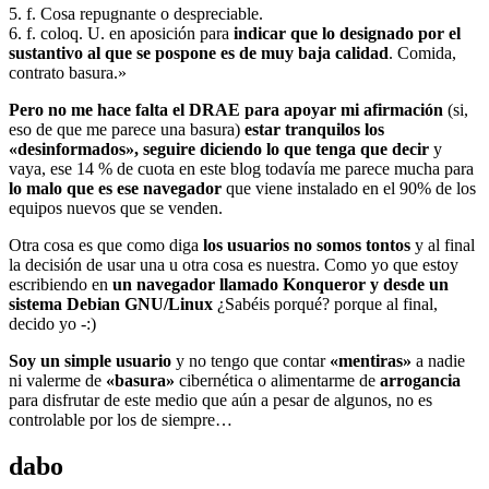
5. f. Cosa repugnante o despreciable.
6. f. coloq. U. en aposición para
indicar que lo designado por el
sustantivo al que se pospone es de muy baja calidad
. Comida,
contrato basura.»
Pero no me hace falta el DRAE para apoyar mi afirmación
(si,
eso de que me parece una basura)
estar tranquilos los
«desinformados», seguire diciendo lo que tenga que decir
y
vaya, ese 14 % de cuota en este blog todavía me parece mucha para
lo malo que es ese navegador
que viene instalado en el 90% de los
equipos nuevos que se venden.
Otra cosa es que como diga
los usuarios no somos tontos
y al final
la decisión de usar una u otra cosa es nuestra. Como yo que estoy
escribiendo en
un navegador llamado Konqueror y desde un
sistema Debian GNU/Linux
¿Sabéis porqué? porque al final,
decido yo -:)
Soy un simple usuario
y no tengo que contar
«mentiras»
a nadie
ni valerme de
«basura»
cibernética o alimentarme de
arrogancia
para disfrutar de este medio que aún a pesar de algunos, no es
controlable por los de siempre…
dabo