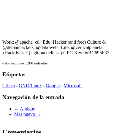
Work: @apache_ctl | Edu: Hacker (and free) Culture &
@debianhackers, @daboweb | Life: @verticalplaneta |
¿Hacktivista? (legítima defensa) GPG Key 0xBC695F37
dabo escribió 1260 entradas
Etiquetas
Crítica
-
GNU/Linux
-
Google
-
Microsoft
Navegación de la entrada
← Antiguo
Mas nuevo →
Comentarios