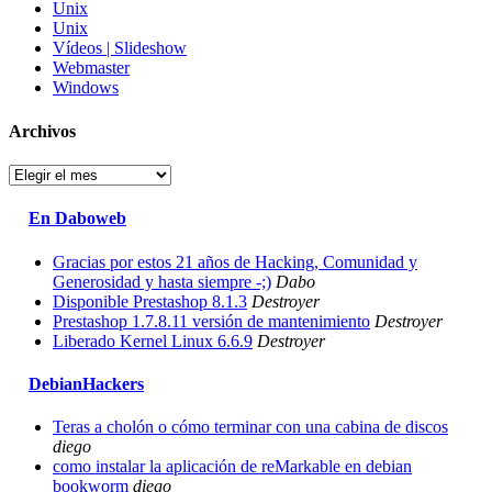
Unix
Unix
Vídeos | Slideshow
Webmaster
Windows
Archivos
Archivos
En Daboweb
Gracias por estos 21 años de Hacking, Comunidad y
Generosidad y hasta siempre -;)
Dabo
Disponible Prestashop 8.1.3
Destroyer
Prestashop 1.7.8.11 versión de mantenimiento
Destroyer
Liberado Kernel Linux 6.6.9
Destroyer
DebianHackers
Teras a cholón o cómo terminar con una cabina de discos
diego
como instalar la aplicación de reMarkable en debian
bookworm
diego