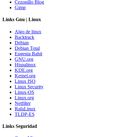
Cezonillo Blog
Gimp
Links Gnu | Linux
Algo de linux
Backtrack
Debian
Debian Total
Eugenia Bahit
GNU.org
Hispalinux
KDE.org
Kernel.org
Linux ISO
Linux Security
Linux-OS
Linux.org
Netfilter
RafaLinux
TLDP-ES
Links Seguridad